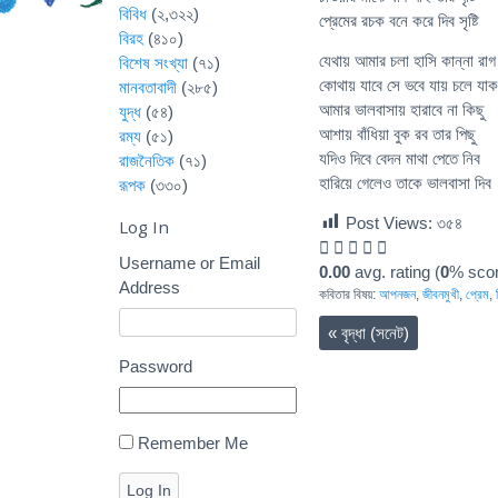
বিবিধ
(২,৩২২)
প্রেমের রচক বনে করে দিব সৃষ্টি
বিরহ
(৪১০)
যেথায় আমার চলা হাসি কান্না রাগ
বিশেষ সংখ্যা
(৭১)
কোথায় যাবে সে ভবে যায় চলে যাক
মানবতাবাদী
(২৮৫)
আমার ভালবাসায় হারাবে না কিছু
যুদ্ধ
(৫৪)
আশায় বাঁধিয়া বুক রব তার পিছু
রম্য
(৫১)
যদিও দিবে বেদন মাথা পেতে নিব
রাজনৈতিক
(৭১)
হারিয়ে গেলেও তাকে ভালবাসা দিব
রূপক
(৩৩০)
Post Views:
৩৫৪
Log In
Username or Email
0.00
avg. rating (
0
% scor
Address
কবিতার বিষয়:
আপনজন
,
জীবনমুখী
,
প্রেম
,
«
বৃদ্ধা (সনেট)
Password
Remember Me
Log In