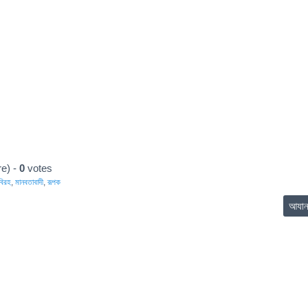
e) -
0
votes
বিরহ
,
মানবতাবাদী
,
রূপক
আযা