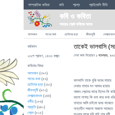
Sections
সাম্প্রতিক কবিতা
কবি
প্রশ্ন
প্রাইভেসি নীতি
কবি ও কবিতা
সময়ের শ্রেষ্ঠ কবিদের আসর
Categories
আপনজন
গানের কথা
ছোটদের ছড়া
জীবনমুখী
দেশাত্মবোধ
তাকেই ভালবাসি (স
বর্ষাকাল
লেখা জমা দিয়েছেন
১ নভেম্বর, ২০
২৩শে শ্রাবণ, ১৪৩৩ বঙ্গাব্দ
কবিতার বিষয়
আপনজন
(৩৯৭)
গানের কথা
(৫৯)
ভালবাসি তাকে বুঝি ভবের মায়ায়
ছোটদের ছড়া
(২৯২)
যেথায় তাহার মন আমার ছায়ায়
জীবনমুখী
(৬৭২)
আজব প্রেমের মাঝে হিসেব কি করি
দেশাত্মবোধক
(২৪৪)
ভালো লাগায় কি বলা কার কথা ধরি
ধর্মীয়
(১৮৬)
তাহারে আমি চাইবো হৃদয় মাঝেতে
প্রকৃতি
(৬৪০)
অন্তহীন পথচলা অজানা সাজেতে
প্রেম
(৮১৫)
চাওয়ার মাঝে যদি পাই তার দৃষ্টি