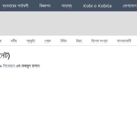
ব্যবহারের শর্তাবলী
বিজ্ঞাপন
সাহায্য
Kobi o Kobita
যোগাযোগ
ক
ধর্মীয়
প্রকৃতি
প্রেম
বিবিধ
বিরহ
বিশেষ সংখ্যা
মানবতাবাদী
নেট)
১৯
লিখেছেন
এম নাজমুল হাসান