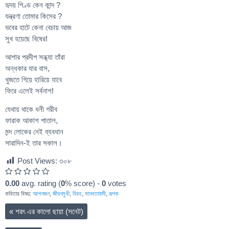
হৃদয় পিণ্ড কেন কান্দ ?
যন্ত্রণা তোমার কিসের ?
ভবের হাটে কেনা বেচায় আজ
সুখ হয়েছে বিষের!
আশার প্রদীপ সন্ধ্যা তাঁরা
অন্ধকার যার বাস,
খুজতে গিয়ে হারিয়ে যাবে
ফিরে এলেই সর্বনাশ!
যেথায় থাকে ধনী গরীব
ফারাক আকাশ পাতাল,
মন্দ লোকের নেই ব্যবধান
সারাদিন-ই তার সকাল।
Post Views:
৩০৮
0.00
avg. rating (
0
% score) -
0
votes
কবিতার বিষয়:
আপনজন
,
জীবনমুখী
,
বিরহ
,
মানবতাবাদী
,
রূপক
«
শরৎ এর কালো ছায়া (সনেট)