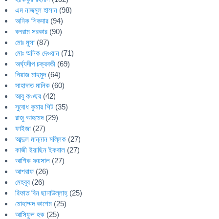
এম নাজমুল হাসান
(98)
অনিক শিকদার
(94)
বলরাম সরকার
(90)
মোঃ মুসা
(87)
মোঃ অনিক দেওয়ান
(71)
অর্ঘ্যদীপ চক্রবর্তী
(69)
নিয়াজ মাহমুদ
(64)
সাহাদাত মানিক
(60)
আবু কওছর
(42)
সুবোধ কুমার শিট
(35)
রাজু আহমেদ
(29)
ফাইজা
(27)
আব্দুল মান্নান মল্লিক
(27)
কাজী ইয়াছিন ইকবাল
(27)
আশিক ফয়সাল
(27)
আশরাফ
(26)
মেহবুব
(26)
রিফাত বিন ছানাউল্লাহ্
(25)
মোহাম্মদ কাশেম
(25)
আসিফুল হক
(25)