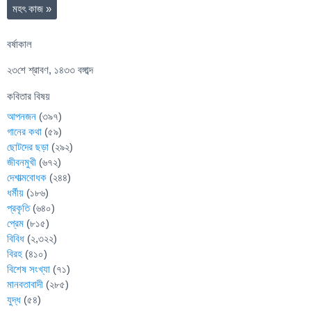
মহৎ কাজ
»
বর্ষাকাল
২৩শে শ্রাবণ, ১৪৩৩ বঙ্গাব্দ
কবিতার বিষয়
আপনজন
(৩৯৭)
গানের কথা
(৫৯)
ছোটদের ছড়া
(২৯২)
জীবনমুখী
(৬৭২)
দেশাত্মবোধক
(২৪৪)
ধর্মীয়
(১৮৬)
প্রকৃতি
(৬৪০)
প্রেম
(৮১৫)
বিবিধ
(২,৩২২)
বিরহ
(৪১০)
বিশেষ সংখ্যা
(৭১)
মানবতাবাদী
(২৮৫)
যুদ্ধ
(৫৪)