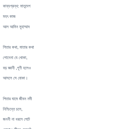
কাব্যগ্রন্থ: মাতৃদেশ
মহৎ কাজ
আল আমিন মুহাম্মাদ
পিতার কথা, মাতার কথা
শোনেনা যে খোকা,
বড় জ্ঞানী ,গূণী হলেও
আসলে সে বোকা।
পিতার ঘামে জীবন নদী
নিশ্চিন্তে চলে,
জননী না ধরলে পেটে