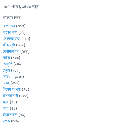
২৬শে শ্রাবণ, ১৪৩৩ বঙ্গাব্দ
কবিতার বিষয়
আপনজন
(৩৯৭)
গানের কথা
(৫৯)
ছোটদের ছড়া
(২৯২)
জীবনমুখী
(৬৭২)
দেশাত্মবোধক
(২৪৪)
ধর্মীয়
(১৮৬)
প্রকৃতি
(৬৪০)
প্রেম
(৮১৫)
বিবিধ
(২,৩২৮)
বিরহ
(৪১০)
বিশেষ সংখ্যা
(৭১)
মানবতাবাদী
(২৮৫)
যুদ্ধ
(৫৪)
রম্য
(৫১)
রাজনৈতিক
(৭১)
রূপক
(৩৩০)