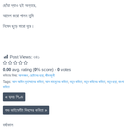
ছোঁয়া দ্যাও দুই অন্তরে,
আদেশ করো পালন তুমি
নিষেদ ছুড়ে মারো দূরে।
Post Views:
৩৪১
0.00
avg. rating (
0
% score) -
0
votes
কবিতার বিষয়:
আপনজন
,
ছোটদের ছড়া
,
জীবনমুখী
Tags:
আল আমিন মুহাম্মাদের কবিতা
,
আল মাহমুদের কবিতা
,
নতুন কবিতা
,
নতুন কবিদের কবিতা
,
নতুন ছড়া
,
বাংলা
কবিতা
«
হৃদয় পিণ্ড
শুভ ভাইফোঁটা দিবসের কবিতা
»
বর্ষাকাল