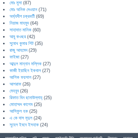
মোঃ মুসা
(87)
মোঃ অনিক দেওয়ান
(71)
অর্ঘ্যদীপ চক্রবর্তী
(69)
নিয়াজ মাহমুদ
(64)
সাহাদাত মানিক
(60)
আবু কওছর
(42)
সুবোধ কুমার শিট
(35)
রাজু আহমেদ
(29)
ফাইজা
(27)
আব্দুল মান্নান মল্লিক
(27)
কাজী ইয়াছিন ইকবাল
(27)
আশিক ফয়সাল
(27)
আশরাফ
(26)
মেহবুব
(26)
রিফাত বিন ছানাউল্লাহ্
(25)
মোহাম্মদ কাশেম
(25)
আসিফুল হক
(25)
এ কে দাস মৃদুল
(24)
সুহেল ইবনে ইসহাক
(24)