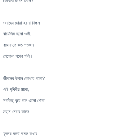
কোথাও জীবন মেলে?
ওনাদের দোয়া হয়না বিফল
বায়েজিদ হলো ওলী,
বদ্দোয়াতে কত শতজন
পেলোনা পথের গলি।
জীবনের উথান কোথায় বলো?
এই পৃথিবীর মাঝে,
সবকিছু থুয়ে চলে এসো খোকা
মহান সেবার কাজে–
ফুলের মতো কমল কথার