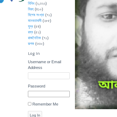
বিবিধ
(২,৩২২)
বিরহ
(৪১০)
বিশেষ সংখ্যা
(৭১)
মানবতাবাদী
(২৮৫)
যুদ্ধ
(৫৪)
রম্য
(৫১)
রাজনৈতিক
(৭১)
রূপক
(৩৩০)
Log In
Username or Email
Address
Password
Remember Me
Log In