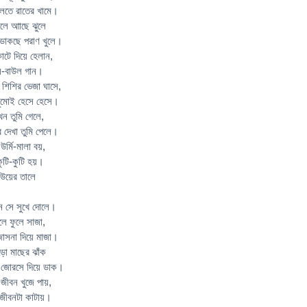
বলতে রাতের খামে।
িলে আাছে ঝুলে
 ডাকছে পরাণ খুলে।
াটে দিয়ে হেলান,
উল-বাউল গান।
 শিশির ভেজা ঘাসে,
 চুমোই হেসে হেসে।
খন তুমি গেলে,
র দেখা তুমি পেলে।
র্মি-মালা বয়,
কুটি-কুটি হয়।
েউয়ের তালে
োন সে সুখে দোলে।
লে ফুলে সাজা,
 জোসনা দিয়ে মাজা।
ুঁচড়ো মাছের ঝাঁক
 জোরসে দিয়ে ডাক।
 জীবন খুজে পায়,
ে জীবনটা কাটায়।