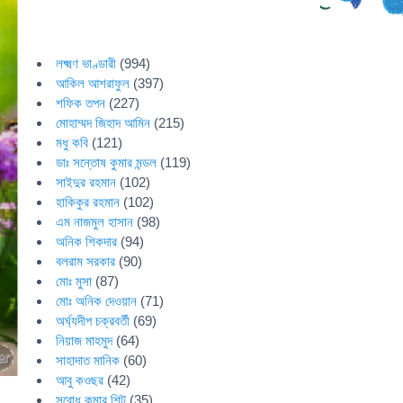
লক্ষ্মণ ভাণ্ডারী
(994)
আকিল আশরাফুল
(397)
শফিক তপন
(227)
মোহাম্মদ জিহাদ আমিন
(215)
মধু কবি
(121)
ডাঃ সন্তোষ কুমার মন্ডল
(119)
সাইদুর রহমান
(102)
হাকিকুর রহমান
(102)
এম নাজমুল হাসান
(98)
অনিক শিকদার
(94)
বলরাম সরকার
(90)
মোঃ মুসা
(87)
মোঃ অনিক দেওয়ান
(71)
অর্ঘ্যদীপ চক্রবর্তী
(69)
নিয়াজ মাহমুদ
(64)
সাহাদাত মানিক
(60)
আবু কওছর
(42)
সুবোধ কুমার শিট
(35)