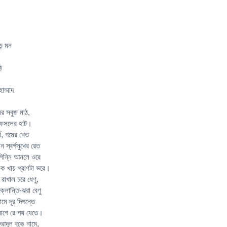
ড়ে মন
ঠ
্মাদ
ের সবুজ মাঠ,
 ফসলের হাট।
ে, গমের খেত
 স্বর্গসুখের রেত
 গিন্নি আনলে ওরে
ষক খায় প্রাণটা ভরে।
রাখাল চরে ধেণু,
ক্লান্তি-ঝরা বেণু
মে দূর দিগন্তে
লাগে রে পথ যেতে।
 আদূল বুকে নামে,