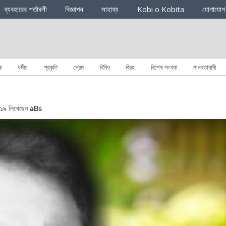
ব্যবহারের শর্তাবলী
বিজ্ঞাপন
সাহায্য
Kobi o Kobita
যোগাযোগ
ক
ধর্মীয়
প্রকৃতি
প্রেম
বিবিধ
বিরহ
বিশেষ সংখ্যা
মানবতাবাদী
০১৯
লিখেছেন
aBs