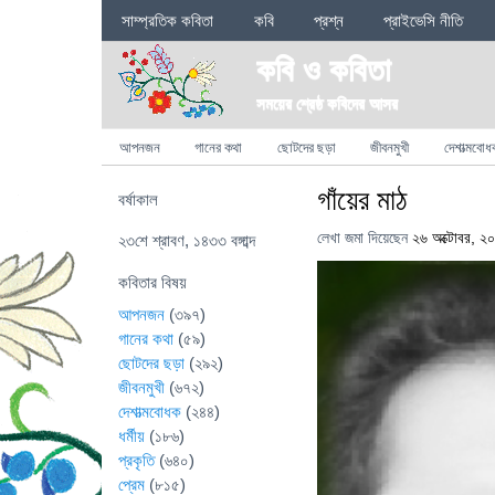
Sections
সাম্প্রতিক কবিতা
কবি
প্রশ্ন
প্রাইভেসি নীতি
কবি ও কবিতা
সময়ের শ্রেষ্ঠ কবিদের আসর
Categories
আপনজন
গানের কথা
ছোটদের ছড়া
জীবনমুখী
দেশাত্মবোধ
গাঁয়ের মাঠ
বর্ষাকাল
লেখা জমা দিয়েছেন
২৬ অক্টোবর, ২
২৩শে শ্রাবণ, ১৪৩৩ বঙ্গাব্দ
কবিতার বিষয়
আপনজন
(৩৯৭)
গানের কথা
(৫৯)
ছোটদের ছড়া
(২৯২)
জীবনমুখী
(৬৭২)
দেশাত্মবোধক
(২৪৪)
ধর্মীয়
(১৮৬)
প্রকৃতি
(৬৪০)
প্রেম
(৮১৫)