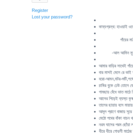
Register
Lost your password?
কাব্যগ্রন্থ: হাওয়াই ও
গাঁয়ের মা
-আল আমিন মুহাম
আমার বাড়ির সাথেই গাঁয়
বার মাসই মেলে রে ভাই
বরো-আমন,মটর-শুটি,শর্ষ
চাষির বুকে ঢেউ তোলে যেন
গামছায় বেঁধে ভাত মাঠে
আলের পিড়েই ব্যস্ত কৃ
তালের ছায়ায় বসে মায়ায় 
আদূল প্রাণে বাজায় সূরে 
মেঠো পথের বাঁকা নাচন থা
নরম ঘাসের পরম ছোঁয়া 
ধীরে ধীরে গোধূলী মাঠের