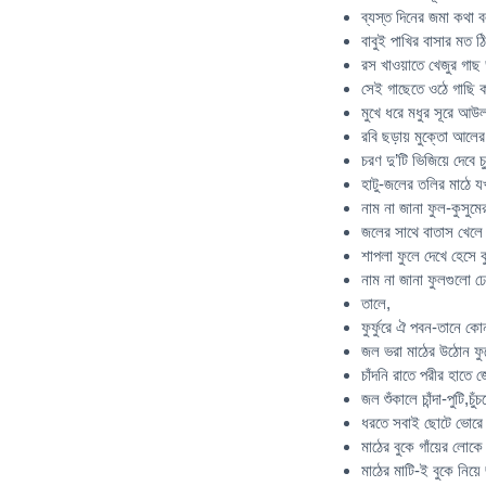
ব্যস্ত দিনের জমা কথা 
বাবুই পাখির বাসার মত ঠ
রস খাওয়াতে খেজুর গাছ
সেই গাছেতে ওঠে গাছি ক
মুখে ধরে মধুর সূরে আ
রবি ছড়ায় মুক্তো আলের
চরণ দু’টি ভিজিয়ে দেবে
হাটু-জলের তলির মাঠে য
নাম না জানা ফুল-কুসুমে
জলের সাথে বাতাস খেলে উ
শাপলা ফুলে দেখে হেসে 
নাম না জানা ফুলগুলো ঢ
তালে,
ফুর্ফুরে ঐ পবন-তানে ক
জল ভরা মাঠের উঠোন ফু
চাঁদনি রাতে পরীর হাতে
জল শুঁকালে চাঁন্দা-পুটি,চ
ধরতে সবাই ছোটে ভোরে
মাঠের বুকে গাঁয়ের লোকে
মাঠের মাটি-ই বুকে নিয়