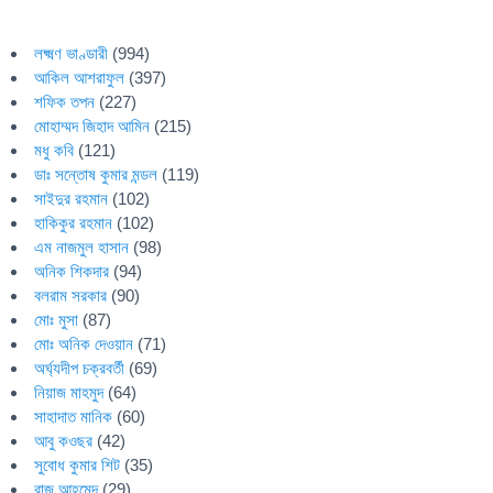
লক্ষ্মণ ভাণ্ডারী
(994)
আকিল আশরাফুল
(397)
শফিক তপন
(227)
মোহাম্মদ জিহাদ আমিন
(215)
মধু কবি
(121)
ডাঃ সন্তোষ কুমার মন্ডল
(119)
সাইদুর রহমান
(102)
হাকিকুর রহমান
(102)
এম নাজমুল হাসান
(98)
অনিক শিকদার
(94)
বলরাম সরকার
(90)
মোঃ মুসা
(87)
মোঃ অনিক দেওয়ান
(71)
অর্ঘ্যদীপ চক্রবর্তী
(69)
নিয়াজ মাহমুদ
(64)
সাহাদাত মানিক
(60)
আবু কওছর
(42)
সুবোধ কুমার শিট
(35)
রাজু আহমেদ
(29)