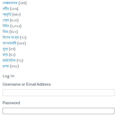
দেশাত্মবোধক
(২৪৪)
ধর্মীয়
(১৮৬)
প্রকৃতি
(৬৪০)
প্রেম
(৮১৫)
বিবিধ
(২,৩২২)
বিরহ
(৪১০)
বিশেষ সংখ্যা
(৭১)
মানবতাবাদী
(২৮৫)
যুদ্ধ
(৫৪)
রম্য
(৫১)
রাজনৈতিক
(৭১)
রূপক
(৩৩০)
Log In
Username or Email Address
Password