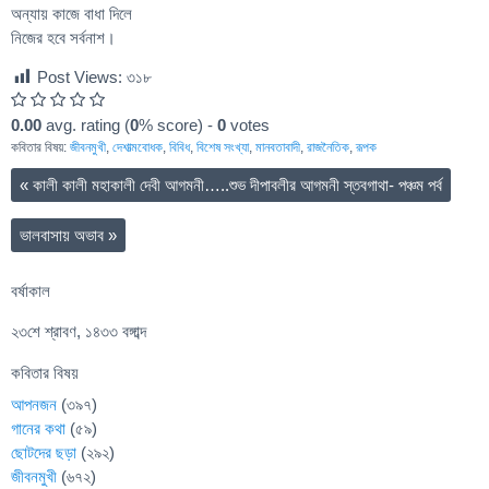
অন্যায় কাজে বাধা দিলে
নিজের হবে সর্বনাশ।
Post Views:
৩১৮
0.00
avg. rating (
0
% score) -
0
votes
কবিতার বিষয়:
জীবনমুখী
,
দেশাত্মবোধক
,
বিবিধ
,
বিশেষ সংখ্যা
,
মানবতাবাদী
,
রাজনৈতিক
,
রূপক
«
কালী কালী মহাকালী দেবী আগমনী…..শুভ দীপাবলীর আগমনী স্তবগাথা- পঞ্চম পর্ব
ভালবাসায় অভাব
»
বর্ষাকাল
২৩শে শ্রাবণ, ১৪৩৩ বঙ্গাব্দ
কবিতার বিষয়
আপনজন
(৩৯৭)
গানের কথা
(৫৯)
ছোটদের ছড়া
(২৯২)
জীবনমুখী
(৬৭২)