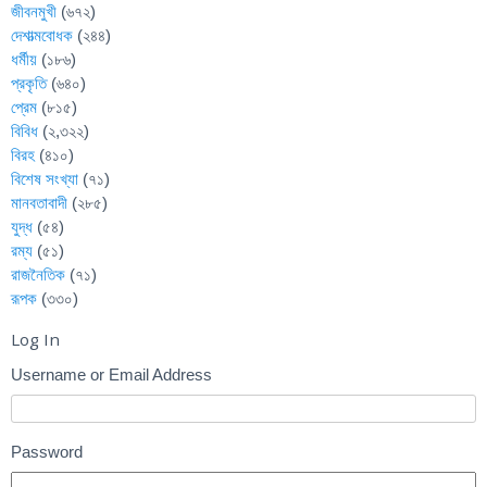
জীবনমুখী
(৬৭২)
দেশাত্মবোধক
(২৪৪)
ধর্মীয়
(১৮৬)
প্রকৃতি
(৬৪০)
প্রেম
(৮১৫)
বিবিধ
(২,৩২২)
বিরহ
(৪১০)
বিশেষ সংখ্যা
(৭১)
মানবতাবাদী
(২৮৫)
যুদ্ধ
(৫৪)
রম্য
(৫১)
রাজনৈতিক
(৭১)
রূপক
(৩৩০)
Log In
Username or Email Address
Password