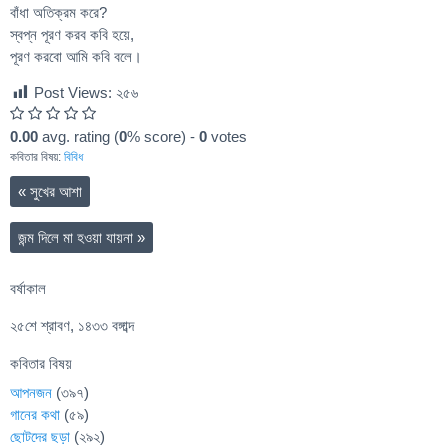
বাঁধা অতিক্রম করে?
স্বপ্ন পূরণ করব কবি হয়ে,
পূরণ করবো আমি কবি বলে।
Post Views:
২৫৬
0.00
avg. rating (
0
% score) -
0
votes
কবিতার বিষয়:
বিবিধ
«
সুখের আশা
জন্ম দিলে মা হওয়া যায়না
»
বর্ষাকাল
২৫শে শ্রাবণ, ১৪৩৩ বঙ্গাব্দ
কবিতার বিষয়
আপনজন
(৩৯৭)
গানের কথা
(৫৯)
ছোটদের ছড়া
(২৯২)