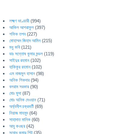
লক্ষ্মণ ভাণ্ডারী
(994)
আকিল আশরাফুল
(397)
শফিক তপন
(227)
মোহাম্মদ জিহাদ আমিন
(215)
মধু কবি
(121)
ডাঃ সন্তোষ কুমার মন্ডল
(119)
সাইদুর রহমান
(102)
হাকিকুর রহমান
(102)
এম নাজমুল হাসান
(98)
অনিক শিকদার
(94)
বলরাম সরকার
(90)
মোঃ মুসা
(87)
মোঃ অনিক দেওয়ান
(71)
অর্ঘ্যদীপ চক্রবর্তী
(69)
নিয়াজ মাহমুদ
(64)
সাহাদাত মানিক
(60)
আবু কওছর
(42)
সুবোধ কুমার শিট
(35)