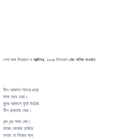
লেখা জমা দিয়েছেন
৭ অক্টোবর, ২০১৯
লিখেছেন
মোঃ অনিক দেওয়ান
নীল আকাশে নিলের ছায়া
সাদা মেঘে ঘেরা।
সুন্দর আকাশে ফুটে উঠেছে
নীল রদ্রতায় ঘেরা।
খন্ড খন্ড সাদা মেঘ।
যাচ্ছে কোথায় হারিয়ে
চলছে যে নিজের পথে