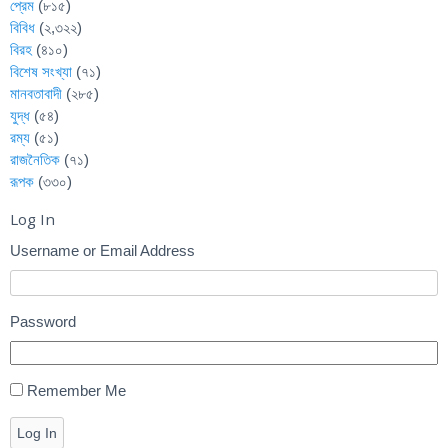
প্রেম
(৮১৫)
বিবিধ
(২,৩২২)
বিরহ
(৪১০)
বিশেষ সংখ্যা
(৭১)
মানবতাবাদী
(২৮৫)
যুদ্ধ
(৫৪)
রম্য
(৫১)
রাজনৈতিক
(৭১)
রূপক
(৩৩০)
Log In
Username or Email Address
Password
Remember Me
Log In