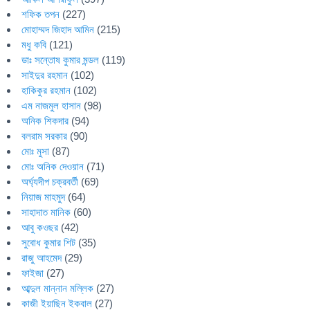
শফিক তপন
(227)
মোহাম্মদ জিহাদ আমিন
(215)
মধু কবি
(121)
ডাঃ সন্তোষ কুমার মন্ডল
(119)
সাইদুর রহমান
(102)
হাকিকুর রহমান
(102)
এম নাজমুল হাসান
(98)
অনিক শিকদার
(94)
বলরাম সরকার
(90)
মোঃ মুসা
(87)
মোঃ অনিক দেওয়ান
(71)
অর্ঘ্যদীপ চক্রবর্তী
(69)
নিয়াজ মাহমুদ
(64)
সাহাদাত মানিক
(60)
আবু কওছর
(42)
সুবোধ কুমার শিট
(35)
রাজু আহমেদ
(29)
ফাইজা
(27)
আব্দুল মান্নান মল্লিক
(27)
কাজী ইয়াছিন ইকবাল
(27)