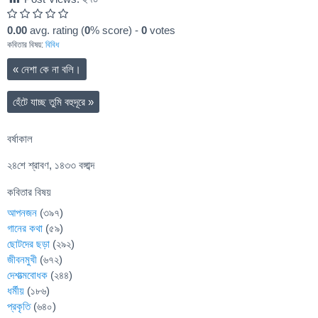
0.00
avg. rating (
0
% score) -
0
votes
কবিতার বিষয়:
বিবিধ
«
নেশা কে না বলি।
হেঁটে যাচ্ছ তুমি বহুদূরে
»
বর্ষাকাল
২৪শে শ্রাবণ, ১৪৩৩ বঙ্গাব্দ
কবিতার বিষয়
আপনজন
(৩৯৭)
গানের কথা
(৫৯)
ছোটদের ছড়া
(২৯২)
জীবনমুখী
(৬৭২)
দেশাত্মবোধক
(২৪৪)
ধর্মীয়
(১৮৬)
প্রকৃতি
(৬৪০)