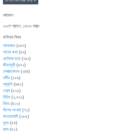
বর্ষাকাল
২৩শে শ্রাবণ, ১৪৩৩ বঙ্গাব্দ
কবিতার বিষয়
আপনজন
(৩৯৭)
গানের কথা
(৫৯)
ছোটদের ছড়া
(২৯২)
জীবনমুখী
(৬৭২)
দেশাত্মবোধক
(২৪৪)
ধর্মীয়
(১৮৬)
প্রকৃতি
(৬৪০)
প্রেম
(৮১৫)
বিবিধ
(২,৩২২)
বিরহ
(৪১০)
বিশেষ সংখ্যা
(৭১)
মানবতাবাদী
(২৮৫)
যুদ্ধ
(৫৪)
রম্য
(৫১)