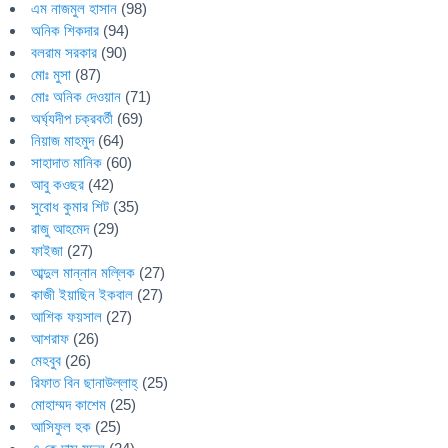
এম নাজমুল হাসান
(98)
অনিক শিকদার
(94)
বলরাম সরকার
(90)
মোঃ মুসা
(87)
মোঃ অনিক দেওয়ান
(71)
অর্ঘ্যদীপ চক্রবর্তী
(69)
নিয়াজ মাহমুদ
(64)
সাহাদাত মানিক
(60)
আবু কওছর
(42)
সুবোধ কুমার শিট
(35)
রাজু আহমেদ
(29)
ফাইজা
(27)
আব্দুল মান্নান মল্লিক
(27)
কাজী ইয়াছিন ইকবাল
(27)
আশিক ফয়সাল
(27)
আশরাফ
(26)
মেহবুব
(26)
রিফাত বিন ছানাউল্লাহ্
(25)
মোহাম্মদ কাশেম
(25)
আসিফুল হক
(25)