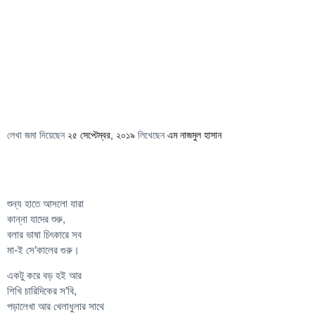
লেখা জমা দিয়েছেন
২৫ সেপ্টেম্বর, ২০১৯
লিখেছেন
এম নাজমুল হাসান
শুন্য হাতে আসলো যারা
কান্না যাদের শুরু,
বলার ভাষা চিৎকারে সব
মা-ই সে’কালের গুরু।
একটু করে বড় হই আর
শিখি চারিদিকের স’বি,
পড়ালেখা আর খেলাধুলার সাথে