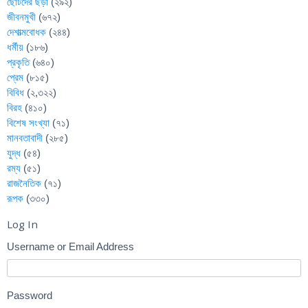
ছোটদের ছড়া
(২৯২)
জীবনমুখী
(৬৭২)
দেশাত্মবোধক
(২৪৪)
ধর্মীয়
(১৮৬)
প্রকৃতি
(৬৪০)
প্রেম
(৮১৫)
বিবিধ
(২,৩২২)
বিরহ
(৪১০)
বিশেষ সংখ্যা
(৭১)
মানবতাবাদী
(২৮৫)
যুদ্ধ
(৫৪)
রম্য
(৫১)
রাজনৈতিক
(৭১)
রূপক
(৩৩০)
Log In
Username or Email Address
Password