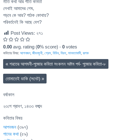
নীতি কথা আর গীতি কবিতা
লেখাই আমাদের শেষ,
পড়বে কে আর? পাঠক কোথায়?
পরিবর্তনেই কি আছে বেশ?
Post Views:
২৭১
0.00
avg. rating (
0
% score) -
0
votes
কবিতার বিষয়:
আপনজন
,
জীবনমুখী
,
প্রেম
,
বিবিধ
,
বিরহ
,
মানবতাবাদী
,
রূপক
«
শরতের আগমনী-পূজোর কবিতা সংকলন অষ্টম পর্ব- পূজোর কবিতা-৮
তোমাতেই ডাকি (সনেট)
»
বর্ষাকাল
২৩শে শ্রাবণ, ১৪৩৩ বঙ্গাব্দ
কবিতার বিষয়
আপনজন
(৩৯৭)
গানের কথা
(৫৯)