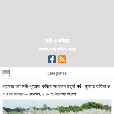
কবি ও কবিতা
সময়ের শ্রেষ্ঠ কবিদের আসর
Categories
শরতের আগমনী-পূজোর কবিতা সংকলন চতুর্থ পর্ব- পূজোর কবিতা-৪
লেখা জমা দিয়েছেন
২০ সেপ্টেম্বর, ২০১৯
লিখেছেন
লক্ষ্মণ ভাণ্ডারী