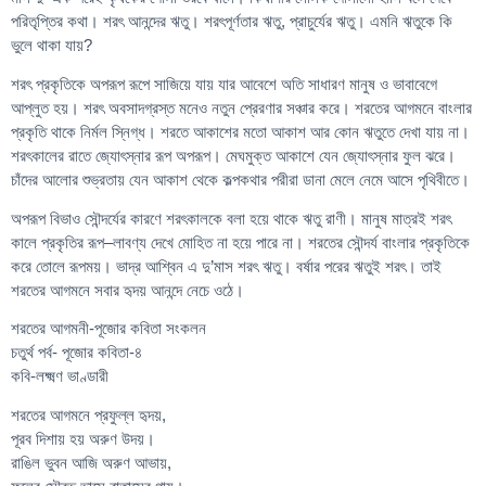
পরিতৃপ্তির কথা। শরৎ আনন্দের ঋতু। শরৎপূর্ণতার ঋতু, প্রাচুর্যের ঋতু। এমনি ঋতুকে কি
ভুলে থাকা যায়?
শরৎ প্রকৃতিকে অপরূপ রূপে সাজিয়ে যায় যার আবেশে অতি সাধারণ মানুষ ও ভাবাবেগে
আপ্লুত হয়। শরৎ অবসাদগ্রস্ত মনেও নতুন প্রেরণার সঞ্চার করে। শরতের আগমনে বাংলার
প্রকৃতি থাকে নির্মল স্নিগ্ধ। শরতে আকাশের মতো আকাশ আর কোন ঋতুতে দেখা যায় না।
শরৎকালের রাতে জ্যোৎস্নার রূপ অপরূপ। মেঘমুক্ত আকাশে যেন জ্যোৎস্নার ফুল ঝরে।
চাঁদের আলোর শুভ্রতায় যেন আকাশ থেকে কল্পকথার পরীরা ডানা মেলে নেমে আসে পৃথিবীতে।
অপরূপ বিভাও সৌন্দর্যের কারণে শরৎকালকে বলা হয়ে থাকে ঋতু রাণী। মানুষ মাত্রই শরৎ
কালে প্রকৃতির রূপ–লাবণ্য দেখে মোহিত না হয়ে পারে না। শরতের সৌন্দর্য বাংলার প্রকৃতিকে
করে তোলে রূপময়। ভাদ্র আশ্বিন এ দু’মাস শরৎ ঋতু। বর্ষার পরের ঋতুই শরৎ। তাই
শরতের আগমনে সবার হৃদয় আনন্দে নেচে ওঠে।
শরতের আগমনী-পূজোর কবিতা সংকলন
চতুর্থ পর্ব- পূজোর কবিতা-৪
কবি-লক্ষ্মণ ভাণ্ডারী
শরতের আগমনে প্রফুল্ল হৃদয়,
পূরব দিশায় হয় অরুণ উদয়।
রাঙিল ভুবন আজি অরুণ আভায়,