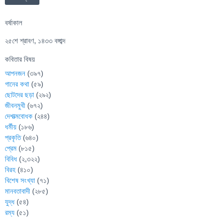
বর্ষাকাল
২৫শে শ্রাবণ, ১৪৩৩ বঙ্গাব্দ
কবিতার বিষয়
আপনজন
(৩৯৭)
গানের কথা
(৫৯)
ছোটদের ছড়া
(২৯২)
জীবনমুখী
(৬৭২)
দেশাত্মবোধক
(২৪৪)
ধর্মীয়
(১৮৬)
প্রকৃতি
(৬৪০)
প্রেম
(৮১৫)
বিবিধ
(২,৩২২)
বিরহ
(৪১০)
বিশেষ সংখ্যা
(৭১)
মানবতাবাদী
(২৮৫)
যুদ্ধ
(৫৪)
রম্য
(৫১)