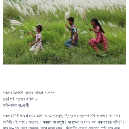
শরতের আগমনী-পূজোর কবিতা সংকলন
চতুর্থ পর্ব- পূজোর কবিতা-৪
কবি-লক্ষ্মণ ভাণ্ডারী
শরতের শিউলি ঝরা ভোর আমাদের অন্তরজুড়ে স্নিগ্ধতার প্রলেপ বিছিয়ে দেয়। ক্ষণিকের
অতিথি এই শরৎ। শরতের এ সময়টা শস্যপূর্ণা। ধানক্ষেত এ সময় ফল সম্ভাবনায় পরিপূর্ণ।
মাস দু–এক পরেই কৃষকের গোলা ভরবে ধানে। কিষাণীর নোলক দোলানো হাসি বলে দেবে