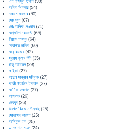
এম নাজমুল হাসান
(98)
অনিক শিকদার
(94)
বলরাম সরকার
(90)
মোঃ মুসা
(87)
মোঃ অনিক দেওয়ান
(71)
অর্ঘ্যদীপ চক্রবর্তী
(69)
নিয়াজ মাহমুদ
(64)
সাহাদাত মানিক
(60)
আবু কওছর
(42)
সুবোধ কুমার শিট
(35)
রাজু আহমেদ
(29)
ফাইজা
(27)
আব্দুল মান্নান মল্লিক
(27)
কাজী ইয়াছিন ইকবাল
(27)
আশিক ফয়সাল
(27)
আশরাফ
(26)
মেহবুব
(26)
রিফাত বিন ছানাউল্লাহ্
(25)
মোহাম্মদ কাশেম
(25)
আসিফুল হক
(25)
এ কে দাস মৃদুল
(24)