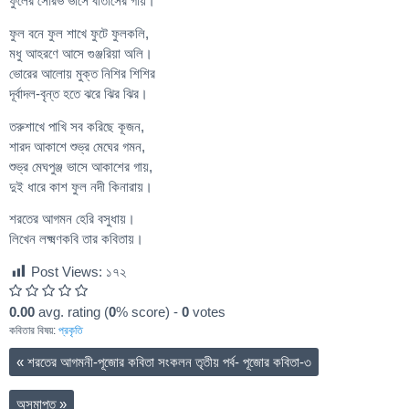
ফুলের সৌরভ ভাসে বাতাসের গায়।
ফুল বনে ফুল শাখে ফুটে ফুলকলি,
মধু আহরণে আসে গুঞ্জরিয়া অলি।
ভোরের আলোয় মুক্ত নিশির শিশির
দূর্বাদল-বৃন্ত হতে ঝরে ঝির ঝির।
তরুশাখে পাখি সব করিছে কূজন,
শারদ আকাশে শুভ্র মেঘের গমন,
শুভ্র মেঘপুঞ্জ ভাসে আকাশের গায়,
দুই ধারে কাশ ফুল নদী কিনারায়।
শরতের আগমন হেরি বসুধায়।
লিখেন লক্ষ্মণকবি তার কবিতায়।
Post Views:
১৭২
0.00
avg. rating (
0
% score) -
0
votes
কবিতার বিষয়:
প্রকৃতি
«
শরতের আগমনী-পূজোর কবিতা সংকলন তৃতীয় পর্ব- পূজোর কবিতা-৩
অসমাপ্ত
»