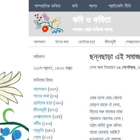
Sections
সাম্প্রতিক কবিতা
কবি
প্রশ্ন
প্রাইভেসি নীতি
কবি ও কবিতা
সময়ের শ্রেষ্ঠ কবিদের আসর
Categories
আপনজন
গানের কথা
ছোটদের ছড়া
জীবনমুখী
দেশাত্মবোধ
ছন্নছাড়া এই সমা
বর্ষাকাল
লেখা জমা দিয়েছেন
১৬ সেপ্টেম্বর, 
২৩শে শ্রাবণ, ১৪৩৩ বঙ্গাব্দ
কবিতার বিষয়
আপনজন
(৩৯৭)
গানের কথা
(৫৯)
ভোর হলো দোর খোলো
ছোটদের ছড়া
(২৯২)
মোড়গ ডাকে ঐ বেলা,
জীবনমুখী
(৬৭২)
দিনের শুরু কাজের তারা
দেশাত্মবোধক
(২৪৪)
প্রভাতে আলোর খেলা।
ধর্মীয়
(১৮৬)
হঠাৎ থামি! বুকে কাঁপন
প্রকৃতি
(৬৪০)
যাবো কোথায় আজি?
প্রেম
(৮১৫)
ছন্নছাড়া এই সমাজে