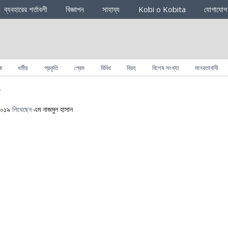
ব্যবহারের শর্তাবলী
বিজ্ঞাপন
সাহায্য
Kobi o Kobita
যোগাযোগ
ক
ধর্মীয়
প্রকৃতি
প্রেম
বিবিধ
বিরহ
বিশেষ সংখ্যা
মানবতাবাদী
জ
২০১৯
লিখেছেন
এম নাজমুল হাসান