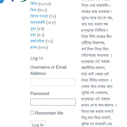
বিবিধ
(২,৩২২)
নিত্য দেখা কারসাজি।
বিরহ
(৪১০)
কাজের কাজ মহাকাজ !
বিশেষ সংখ্যা
(৭১)
ভুলের মাঝে হয়’গো পার,
মানবতাবাদী
(২৮৫)
ভয়ে ভয়ে করবো শুরু
যুদ্ধ
(৫৪)
ছন্নছাড়া নির্বিকার !
রম্য
(৫১)
নিয়ম নীতি কাজের ভীত
রাজনৈতিক
(৭১)
দুর্নীতির বিষাদগার,
রূপক
(৩৩০)
কর্ম দিবস নিত্য দিনে
সৌচাগারের অন্ধকার ।
Log In
ছন্নছাড়া এই সমাজে
Username or Email
রাজনীতির রসাতল,
Address
মাঠে ঘাটে বেজায় চটে
নিয়ম নীতির ডামাডল ।
যেথায় পাবে সেথায় খাবে
লুটেরা সব একদলের,
Password
ছন্নছাড়া এই সমাজে
রুখবে কে’বা ফাদ-জালের ।
দিনের শুরু করবো কখন?
Remember Me
ভিতু মনে ফিরে তাকাই,
খুনিরা সব হাতছানি দেয়
Log In