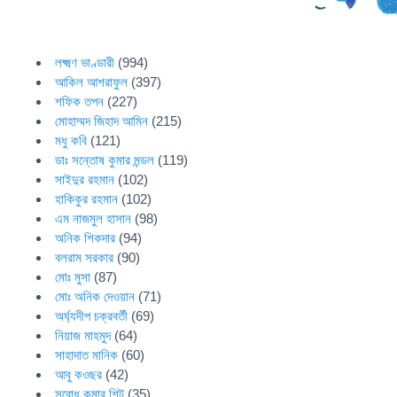
লক্ষ্মণ ভাণ্ডারী
(994)
আকিল আশরাফুল
(397)
শফিক তপন
(227)
মোহাম্মদ জিহাদ আমিন
(215)
মধু কবি
(121)
ডাঃ সন্তোষ কুমার মন্ডল
(119)
সাইদুর রহমান
(102)
হাকিকুর রহমান
(102)
এম নাজমুল হাসান
(98)
অনিক শিকদার
(94)
বলরাম সরকার
(90)
মোঃ মুসা
(87)
মোঃ অনিক দেওয়ান
(71)
অর্ঘ্যদীপ চক্রবর্তী
(69)
নিয়াজ মাহমুদ
(64)
সাহাদাত মানিক
(60)
আবু কওছর
(42)
সুবোধ কুমার শিট
(35)