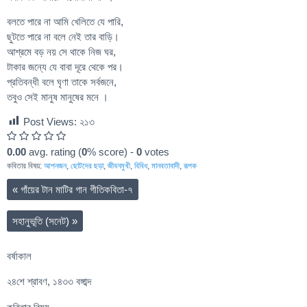
বলতে পারে না আমি খেলিতে যে পারি,
ছুটতে পারে না বলে নেই তার বাড়ি।
আশ্রমে বড় নয় সে থাকে নিজ ঘর,
টাকার জন্যে যে বাবা দূরে থেকে পর।
প্রতিবন্ধী বলে ঘৃণা তাকে সর্বজনে,
তবুও সেই মানুষ মানুষের মনে ।
Post Views:
২১৩
0.00
avg. rating (
0
% score) -
0
votes
কবিতার বিষয়:
আপনজন
,
ছোটদের ছড়া
,
জীবনমুখী
,
বিবিধ
,
মানবতাবাদী
,
রূপক
«
গাঁয়ের টান মাটির গান গীতিকবিতা-৭
সহানুভূতি (সনেট)
»
বর্ষাকাল
২৪শে শ্রাবণ, ১৪৩৩ বঙ্গাব্দ