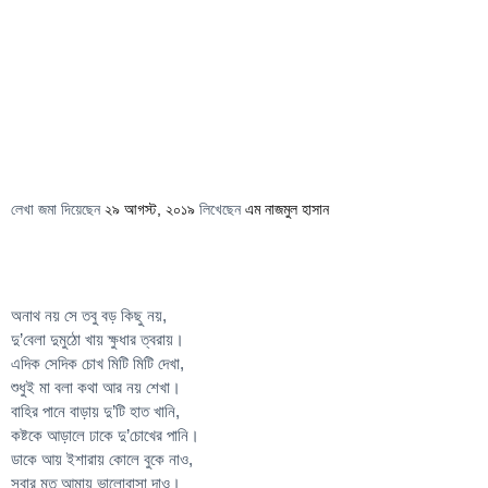
লেখা জমা দিয়েছেন
২৯ আগস্ট, ২০১৯
লিখেছেন
এম নাজমুল হাসান
অনাথ নয় সে তবু বড় কিছু নয়,
দু’বেলা দুমুঠো খায় ক্ষুধার ত্বরায়।
এদিক সেদিক চোখ মিটি মিটি দেখা,
শুধুই মা বলা কথা আর নয় শেখা।
বাহির পানে বাড়ায় দু’টি হাত খানি,
কষ্টকে আড়ালে ঢাকে দু’চোখের পানি।
ডাকে আয় ইশারায় কোলে বুকে নাও,
সবার মত আমায় ভালোবাসা দাও।