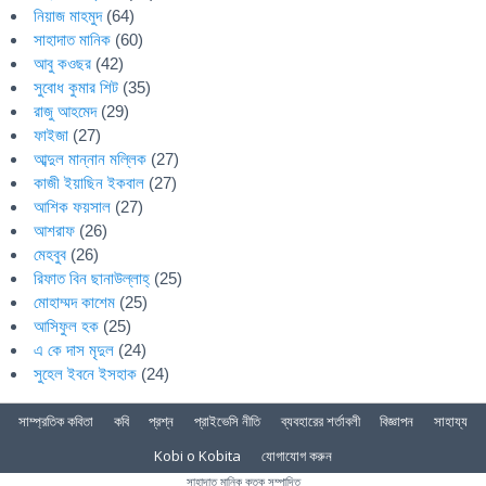
নিয়াজ মাহমুদ
(64)
সাহাদাত মানিক
(60)
আবু কওছর
(42)
সুবোধ কুমার শিট
(35)
রাজু আহমেদ
(29)
ফাইজা
(27)
আব্দুল মান্নান মল্লিক
(27)
কাজী ইয়াছিন ইকবাল
(27)
আশিক ফয়সাল
(27)
আশরাফ
(26)
মেহবুব
(26)
রিফাত বিন ছানাউল্লাহ্
(25)
মোহাম্মদ কাশেম
(25)
আসিফুল হক
(25)
এ কে দাস মৃদুল
(24)
সুহেল ইবনে ইসহাক
(24)
সাম্প্রতিক কবিতা
কবি
প্রশ্ন
প্রাইভেসি নীতি
ব্যবহারের শর্তাবলী
বিজ্ঞাপন
সাহায্য
Kobi o Kobita
যোগাযোগ করুন
সাহাদাত মানিক কতৃক সম্পাদিত