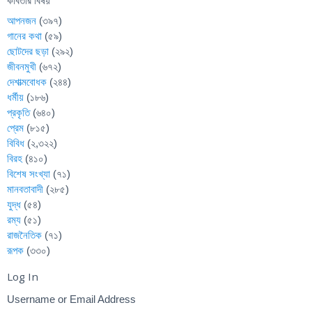
কবিতার বিষয়
আপনজন
(৩৯৭)
গানের কথা
(৫৯)
ছোটদের ছড়া
(২৯২)
জীবনমুখী
(৬৭২)
দেশাত্মবোধক
(২৪৪)
ধর্মীয়
(১৮৬)
প্রকৃতি
(৬৪০)
প্রেম
(৮১৫)
বিবিধ
(২,৩২২)
বিরহ
(৪১০)
বিশেষ সংখ্যা
(৭১)
মানবতাবাদী
(২৮৫)
যুদ্ধ
(৫৪)
রম্য
(৫১)
রাজনৈতিক
(৭১)
রূপক
(৩৩০)
Log In
Username or Email Address