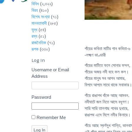
বিবিধ
(২,৩২২)
বিরহ
(৪১০)
বিশেষ সংখ্যা
(৭১)
মানবতাবাদী
(২৮৫)
যুদ্ধ
(৫৪)
রম্য
(৫১)
রাজনৈতিক
(৭১)
গাঁয়ের কবিতা মাটির গান কবিতা-৬
রূপক
(৩৩০)
-লক্ষ্মণ ভাণ্ডারী
Log In
গাঁয়ের মাটিতে ফলে সোনার ফসল,
Username or Email
গাঁয়ের অজয় নদী বহে কল কল।
Address
গাঁয়ের মানুষ সব আপন আমার,
বিপদে আপদে সাথে থাকে সবাকার।
গাঁয়ে রাঙাপথ বাঁকে আছে আমবন.
Password
নদীঘাটে জল নিতে আসে বধূগণ।
সারি সারি তালগাছ পথের দুধারে,
রাঙাপথ এসে মিশে নদীর কিনারে।
Remember Me
গাঁয়ে আছে স্বর্গসুখ শান্তি, ভালবা
Log In
এই গাঁয়ে জাগে মোর নিত্য নব আ