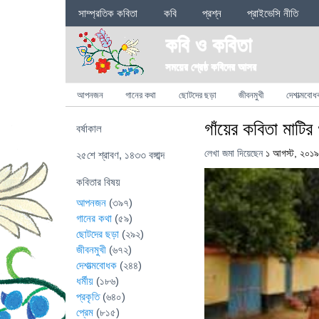
Sections
সাম্প্রতিক কবিতা
কবি
প্রশ্ন
প্রাইভেসি নীতি
কবি ও কবিতা
সময়ের শ্রেষ্ঠ কবিদের আসর
Categories
আপনজন
গানের কথা
ছোটদের ছড়া
জীবনমুখী
দেশাত্মবোধ
গাঁয়ের কবিতা মাটির
বর্ষাকাল
লেখা জমা দিয়েছেন
১ আগস্ট, ২০১৯
২৫শে শ্রাবণ, ১৪৩৩ বঙ্গাব্দ
কবিতার বিষয়
আপনজন
(৩৯৭)
গানের কথা
(৫৯)
ছোটদের ছড়া
(২৯২)
জীবনমুখী
(৬৭২)
দেশাত্মবোধক
(২৪৪)
ধর্মীয়
(১৮৬)
প্রকৃতি
(৬৪০)
প্রেম
(৮১৫)