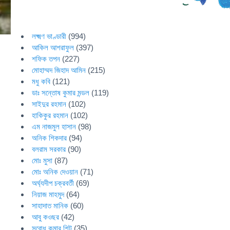
লক্ষ্মণ ভাণ্ডারী
(994)
আকিল আশরাফুল
(397)
শফিক তপন
(227)
মোহাম্মদ জিহাদ আমিন
(215)
মধু কবি
(121)
ডাঃ সন্তোষ কুমার মন্ডল
(119)
সাইদুর রহমান
(102)
হাকিকুর রহমান
(102)
এম নাজমুল হাসান
(98)
অনিক শিকদার
(94)
বলরাম সরকার
(90)
মোঃ মুসা
(87)
মোঃ অনিক দেওয়ান
(71)
অর্ঘ্যদীপ চক্রবর্তী
(69)
নিয়াজ মাহমুদ
(64)
সাহাদাত মানিক
(60)
আবু কওছর
(42)
সুবোধ কুমার শিট
(35)