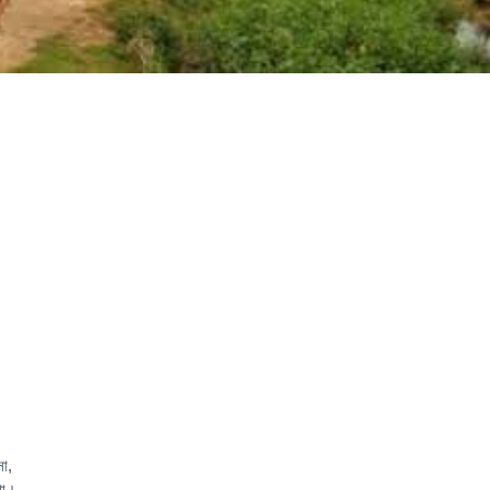
সা,
শা।