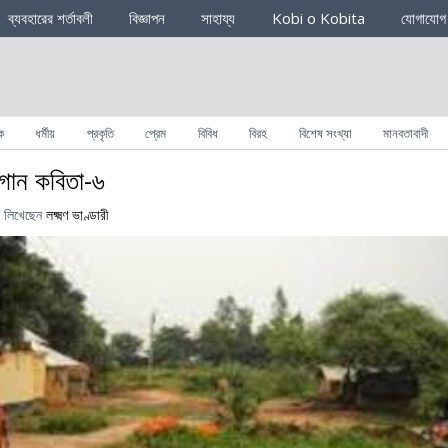
ব্যবহারের শর্তাবলী
বিজ্ঞাপন
সাহায্য
Kobi o Kobita
যোগাযোগ
ক
ধর্মীয়
প্রকৃতি
প্রেম
বিবিধ
বিরহ
বিশেষ সংখ্যা
মানবতাবাদী
 গান কবিতা-৬
লিখেছেন
লক্ষ্মণ ভাণ্ডারী