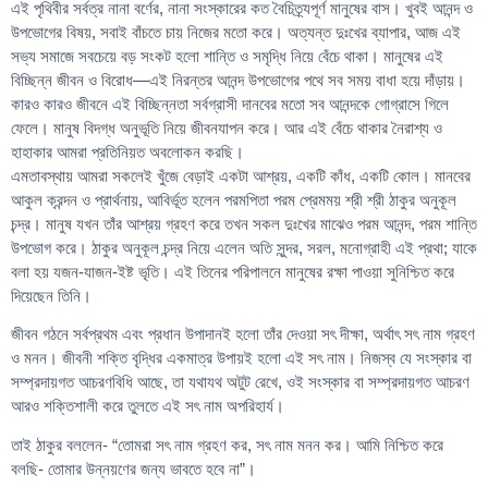
এই পৃথিবীর সর্বত্র নানা বর্ণের, নানা সংস্কারের কত বৈচিত্র্যপূর্ণ মানুষের বাস। খুবই আনন্দ ও
উপভোগের বিষয়, সবাই বাঁচতে চায় নিজের মতো করে। অত্যন্ত দুঃখের ব্যাপার, আজ এই
সভ্য সমাজে সবচেয়ে বড় সংকট হলো শান্তি ও সমৃদ্ধি নিয়ে বেঁচে থাকা। মানুষের এই
বিচ্ছিন্ন জীবন ও বিরোধ—এই নিরন্তর আনন্দ উপভোগের পথে সব সময় বাধা হয়ে দাঁড়ায়।
কারও কারও জীবনে এই বিচ্ছিন্নতা সর্বগ্রাসী দানবের মতো সব আনন্দকে গোগ্রাসে গিলে
ফেলে। মানুষ বিদগ্ধ অনুভূতি নিয়ে জীবনযাপন করে। আর এই বেঁচে থাকার নৈরাশ্য ও
হাহাকার আমরা প্রতিনিয়ত অবলোকন করছি।
এমতাবস্থায় আমরা সকলেই খুঁজে বেড়াই একটা আশ্রয়, একটি কাঁধ, একটি কোল। মানবের
আকুল ক্রন্দন ও প্রার্থনায়, আবির্ভূত হলেন পরমপিতা পরম প্রেমময় শ্রী শ্রী ঠাকুর অনুকূল
চন্দ্র। মানুষ যখন তাঁর আশ্রয় গ্রহণ করে তখন সকল দুঃখের মাঝেও পরম আনন্দ, পরম শান্তি
উপভোগ করে। ঠাকুর অনুকূল চন্দ্র নিয়ে এলেন অতি সুন্দর, সরল, মনোগ্রাহী এই প্রথা; যাকে
বলা হয় যজন-যাজন-ইষ্ট ভৃতি। এই তিনের পরিপালনে মানুষের রক্ষা পাওয়া সুনিশ্চিত করে
দিয়েছেন তিনি।
জীবন গঠনে সর্বপ্রথম এবং প্রধান উপাদানই হলো তাঁর দেওয়া সৎ দীক্ষা, অর্থাৎ সৎ নাম গ্রহণ
ও মনন। জীবনী শক্তি বৃদ্ধির একমাত্র উপায়ই হলো এই সৎ নাম। নিজস্ব যে সংস্কার বা
সম্প্রদায়গত আচরণবিধি আছে, তা যথাযথ অটুট রেখে, ওই সংস্কার বা সম্প্রদায়গত আচরণ
আরও শক্তিশালী করে তুলতে এই সৎ নাম অপরিহার্য।
তাই ঠাকুর বললেন- “তোমরা সৎ নাম গ্রহণ কর, সৎ নাম মনন কর। আমি নিশ্চিত করে
বলছি- তোমার উন্নয়ণের জন্য ভাবতে হবে না”।