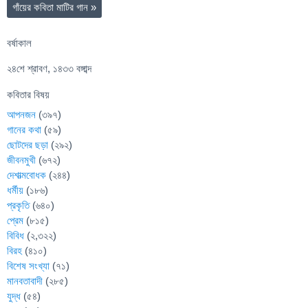
গাঁয়ের কবিতা মাটির গান
»
বর্ষাকাল
২৪শে শ্রাবণ, ১৪৩৩ বঙ্গাব্দ
কবিতার বিষয়
আপনজন
(৩৯৭)
গানের কথা
(৫৯)
ছোটদের ছড়া
(২৯২)
জীবনমুখী
(৬৭২)
দেশাত্মবোধক
(২৪৪)
ধর্মীয়
(১৮৬)
প্রকৃতি
(৬৪০)
প্রেম
(৮১৫)
বিবিধ
(২,৩২২)
বিরহ
(৪১০)
বিশেষ সংখ্যা
(৭১)
মানবতাবাদী
(২৮৫)
যুদ্ধ
(৫৪)