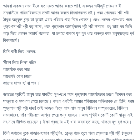
আমরা একজন সংসারীকে যত দ্রুত আপন করতে পারি, একজন জটাজুট গেরুয়াধারী
সন্নাসীকে পারিবারিকভাবে ততটা আপন করতে দ্বিধাগ্রস্ত হই। পরম প্রেমময় শ্রী শ্রী
ঠাকুর অনুকূল চন্দ্র তা বুঝেই এবার পরিবার গড়ে দিয়ে গেলেন। রেখে গেলেন পরম্পরায় পরম
পূজ্যপাদ শ্রী শ্রী বড় দাকে, পরম পূজ্যপাদ আচার্য্যদেব শ্রী শ্রী দাদাকে; শুধু তাই নয় তিনি
গড়ে দিয়ে গেলেন আচার্য পরম্পরা, যা চলতে থাকবে যুগ যুগ ধরে অনন্ত কাল মনুষ্যত্বের পূর্ণ
বিকাশার্থে।
তিনি বাণী দিয়ে গেলেন:
‘দীক্ষা নিয়ে শিক্ষা ধরিস
আচার্যকে করে সার
আচরণই বোধ চয়নে
জ্ঞানের সাগর হ’ না পার।’
জগতের প্রতিটি মানুষ তার যাবতীয় সুখ-দুঃখ পরম পূজ্যপাদ আচার্যদেবের চরণে নিবেদন করে
সান্ত্বনা ও সমাধান পেয়ে চলেছে। কারণ একটাই আমার পরিবারের অভিভাবক যে তিনি; পরম
পূজ্যপাদ শ্রী শ্রী দাদা! তাই আজও নিত্য লাখ লাখ মানুষ বিভিন্ন সম্প্রদায়ের, বিভিন্ন
সংস্কারের, তাঁর শ্রীচরণে আশ্রয় পেয়ে ধন্য হচ্ছেন। আজ পৃথিবীর কোটি কোটি মানুষ এই
সৎ নামে দীক্ষিত হয়েছেন। দীক্ষা গ্রহণের এই ধারা অব্যাহত আছে, থাকবে যুগ যুগ ধরে।
তিনি জগতের বুকে হাজার-হাজার শ্রীমন্দির, কেন্দ্র গড়ে তুলে পরম প্রেমময় শ্রী শ্রী ঠাকুরের
ভাবধারা প্রতিষ্ঠিত করছেন। দেওঘর ধামে পরম দয়ালের মূল আশ্রমে বা লীলাভূমিতে জগতের