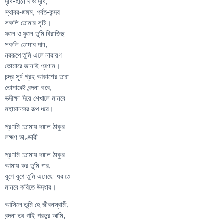
দৃষ্টি-হীনে দাও দৃষ্টি,
স্থাবর-জঙ্গম, পর্বত-কন্দর
সকলি তোমার সৃষ্টি।
ফলে ও ফুলে তুমি বিরাজিছ
সকলি তোমার দান,
নররূপে তুমি এলে নারায়ণ
তোমারে জানাই প্রণাম।
চন্দ্র সূর্য গ্রহ আকাশের তারা
তোমারেই বন্দনা করে,
সত্দীক্ষা দিয়ে শেখালে মানবে
মহামানবের রূপ ধরে।
প্রণমি তোমায় দয়াল ঠাকুর
লক্ষ্মণ ভাণ্ডারী
প্রণমি তোমায় দয়াল ঠাকুর
আমায় কর তুমি পার,
যুগে যুগে তুমি এসেছো ধরাতে
মানবে করিতে উদ্ধার।
আসিলে তুমি হে জীবনস্বামী,
বন্দনা তব গাই প্রভুর আমি,