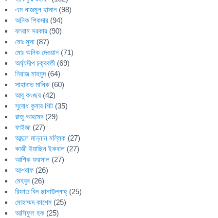
এম নাজমুল হাসান
(98)
অনিক শিকদার
(94)
বলরাম সরকার
(90)
মোঃ মুসা
(87)
মোঃ অনিক দেওয়ান
(71)
অর্ঘ্যদীপ চক্রবর্তী
(69)
নিয়াজ মাহমুদ
(64)
সাহাদাত মানিক
(60)
আবু কওছর
(42)
সুবোধ কুমার শিট
(35)
রাজু আহমেদ
(29)
ফাইজা
(27)
আব্দুল মান্নান মল্লিক
(27)
কাজী ইয়াছিন ইকবাল
(27)
আশিক ফয়সাল
(27)
আশরাফ
(26)
মেহবুব
(26)
রিফাত বিন ছানাউল্লাহ্
(25)
মোহাম্মদ কাশেম
(25)
আসিফুল হক
(25)