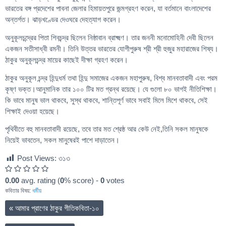
ভারতের বঙ্গ প্রদেশের পাবনা জেলার হিমায়তপুরে জন্মগ্রহণ করেন, যা বর্তমানে বাংলাদেশের
অন্তর্গত। ঝাড়খণ্ডের দেওঘরে দেহত্যাগ করেন।
অনুকূলচন্দ্রের পিতা শিবচন্দ্র ছিলেন নিষ্ঠাবান ব্রাক্ষ্মণ। তার জননী মনোমোহিনী দেবী ছিলেন
একজন সতীসাধ্বী রমনী। তিনি উত্তর ভারতের যোগীপুরুষ শ্রী শ্রী হুজুর মহারাজের শিষ্য।
ঠাকুর অনুকূলচন্দ্র মায়ের কাছেই দীক্ষা গ্রহণ করেন।
ঠাকুর অনুকূল চন্দ্র হিন্দুধর্ম তথা হিন্দু সমাজের একজন মহাপুরুষ, বিশ্ব মানবতাবাদী এবং পরম
কৃষ্ণ ভক্ত।আনুমানিক তার ১০০ টির মত গ্রন্থ রয়েছে। যে গুলো ৮০ ভাগই নীতিশিক্ষা।
কি ভাবে মানুষ ভাল থাকবে, সুস্থ থাকবে, শান্তিপূর্ণ ভাবে সবাই মিলে মিশে থাকবে, সেই
শিক্ষাই দেওয়া হয়েছে।
পৃথিবীতে বহু মানবতাবাদী রয়েছে, তবে তার মত শ্রেষ্ঠ আর কেউ নেই,তিনি সকল মানুষকে
নিয়েই ভাবতেন, সকল মানুষেরই পাশে দাড়াতেন।
Post Views:
৩১৩
0.00
avg. rating (
0
% score) -
0
votes
কবিতার বিষয়:
ধর্মীয়
«
আমার প্রাণের ঠাকুর গীতিকবিতা-১০