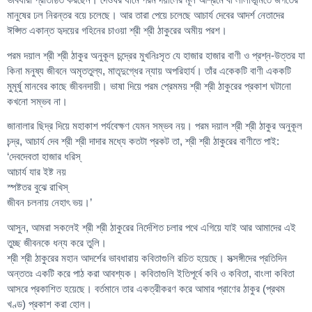
মানুষের ঢল নিরন্তর বয়ে চলেছে। আর তারা পেয়ে চলেছে আচার্য দেবের আদর্শ নেতাদের
ঈপ্সিত একান্ত হৃদয়ের গহিনের চাওয়া শ্রী শ্রী ঠাকুরের অমীয় পরশ।
পরম দয়াল শ্রী শ্রী ঠাকুর অনুকূল চন্দ্রের মুখনিঃসৃত যে হাজার হাজার বাণী ও প্রশ্ন-উত্তর যা
কিনা মনুষ্য জীবনে অমৃততুল্য, মাতৃদুগ্ধের ন্যায় অপরিহার্য। তাঁর একেকটি বাণী এককটি
মুমূর্ষু মানবের কাছে জীবনদায়ী। ভাষা দিয়ে পরম প্রেমময় শ্রী শ্রী ঠাকুরের প্রকাশ ঘটানো
কখনো সম্ভব না।
জানালার ছিদ্র দিয়ে মহাকাশ পর্যবেক্ষণ যেমন সম্ভব নয়। পরম দয়াল শ্রী শ্রী ঠাকুর অনুকূল
চন্দ্র, আচার্য দেব শ্রী শ্রী দাদার মধ্যে কতটা প্রকট তা, শ্রী শ্রী ঠাকুরের বাণীতে পাই:
‘দেবদেবতা হাজার ধরিস্
আচার্য যার ইষ্ট নয়
স্পষ্টতর বুঝে রাখিস্
জীবন চলনায় নেহাৎ ভয়।’
আসুন, আমরা সকলেই শ্রী শ্রী ঠাকুরের নির্দেশিত চলার পথে এগিয়ে যাই আর আমাদের এই
তুচ্ছ জীবনকে ধন্য করে তুলি।
শ্রী শ্রী ঠাকুরের মহান আদর্শের ভাবধারায় কবিতাগুলি রচিত হয়েছে। সত্সঙ্গীদের প্রতিদিন
অন্ততঃ একটি করে পাঠ করা আবশ্যক। কবিতাগুলি ইতিপূর্বে কবি ও কবিতা, বাংলা কবিতা
আসরে প্রকাশিত হয়েছে। বর্তমানে তার একত্রীকরণ করে আমার প্রাণের ঠাকুর (প্রথম
খণ্ড) প্রকাশ করা হোল।