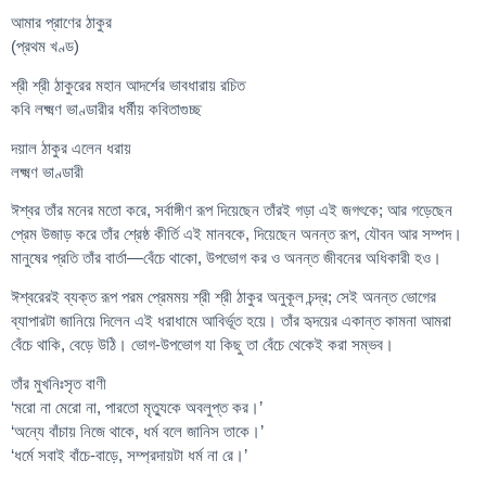
আমার প্রাণের ঠাকুর
(প্রথম খণ্ড)
শ্রী শ্রী ঠাকুরের মহান আদর্শের ভাবধারায় রচিত
কবি লক্ষ্মণ ভাণ্ডারীর ধর্মীয় কবিতাগুচ্ছ
দয়াল ঠাকুর এলেন ধরায়
লক্ষ্মণ ভাণ্ডারী
ঈশ্বর তাঁর মনের মতো করে, সর্বাঙ্গীণ রূপ দিয়েছেন তাঁরই গড়া এই জগৎকে; আর গড়েছেন
প্রেম উজাড় করে তাঁর শ্রেষ্ঠ কীর্তি এই মানবকে, দিয়েছেন অনন্ত রূপ, যৌবন আর সম্পদ।
মানুষের প্রতি তাঁর বার্তা—বেঁচে থাকো, উপভোগ কর ও অনন্ত জীবনের অধিকারী হও।
ঈশ্বরেরই ব্যক্ত রূপ পরম প্রেমময় শ্রী শ্রী ঠাকুর অনুকূল চন্দ্র; সেই অনন্ত ভোগের
ব্যাপারটা জানিয়ে দিলেন এই ধরাধামে আবির্ভূত হয়ে। তাঁর হৃদয়ের একান্ত কামনা আমরা
বেঁচে থাকি, বেড়ে উঠি। ভোগ-উপভোগ যা কিছু তা বেঁচে থেকেই করা সম্ভব।
তাঁর মুখনিঃসৃত বাণী
‘মরো না মেরো না, পারতো মৃত্যুকে অবলুপ্ত কর।’
‘অন্যে বাঁচায় নিজে থাকে, ধর্ম বলে জানিস তাকে।’
‘ধর্মে সবাই বাঁচে-বাড়ে, সম্প্রদায়টা ধর্ম না রে।’