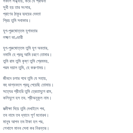
সকাল সন্ধ্যায়, করে যে প্রার্থনা
সুখী হয় তার সংসার,
প্রাণের ঠাকুর হৃদয়ের দেবতা
প্রিয় তুমি সবাকার।
যুগ-পুরুষোত্তম যুগাবতার
লক্ষ্মণ ভাণ্ডারী
যুগ-পুরুষোত্তম তুমি যুগ অবতার,
নমামি হে প্রভু আমি চরণে তোমার।
তুমি রাম তুমি কৃষ্ণ তুমি প্রেমময়,
পরম দয়াল তুমি, হে করুণাময়।
জীবনে চলার পথে তুমি যে সহায়,
বহু ভাগ্যফলে প্রভু পেয়েছি তোমায়।
সত্যের শ্রীহরি তুমি ত্রেতাযুগে রাম,
কলিযুগে হল তব. শ্রীঅনুকূল নাম।
সত্দীক্ষা দিয়ে তুমি দেখাইলে পথ,
তব নামে তব ধ্যানে পূর্ণ মনোরথ।
মানুষ আপন তব টাকা হল পর,
শেখালে মানব সেবা কর নিরন্তর।