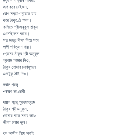
মধুর নাম ধ্যান অবিরত
জপ করে যেইজন,
রোগ সন্তাপ দূরেতে যায়
করে বৈকুণ্ঠে গমন।
কলিতে শ্রীঅনুকূল ঠাকুর
এসেছিলেন ধরায়।
সত মন্ত্রে দীক্ষা নিয়ে সবে
পাপী পরিত্রাণ পায়।
প্রেমের ঠাকুর শ্রী অনুকূল
প্রণাম আমার নিও,
ঠাকুর তোমার চরণযুগলে
একটুকু ঠাঁই দিও।
দয়াল প্রভু
-লক্ষ্মণ ভাণ্ডারী
দয়াল প্রভু পুরুষোত্তম
ঠাকুর শ্রীঅনুকূল,
তোমার নামে সবার ভাঙে
জীবন চলার ভুল।
তব আশীষ নিয়ে সবাই