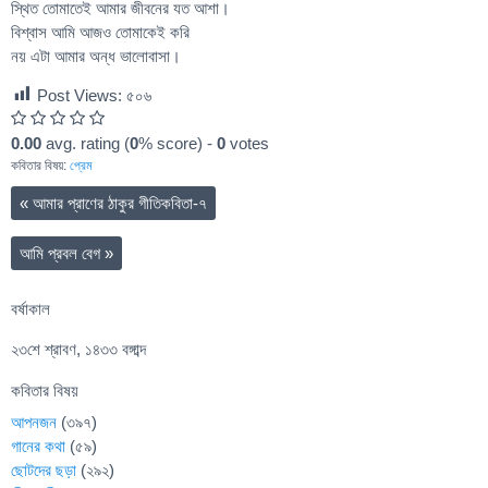
স্থিত তোমাতেই আমার জীবনের যত আশা।
বিশ্বাস আমি আজও তোমাকেই করি
নয় এটা আমার অন্ধ ভালোবাসা।
Post Views:
৫০৬
0.00
avg. rating (
0
% score) -
0
votes
কবিতার বিষয়:
প্রেম
«
আমার প্রাণের ঠাকুর গীতিকবিতা-৭
আমি প্রবল বেগ
»
বর্ষাকাল
২৩শে শ্রাবণ, ১৪৩৩ বঙ্গাব্দ
কবিতার বিষয়
আপনজন
(৩৯৭)
গানের কথা
(৫৯)
ছোটদের ছড়া
(২৯২)