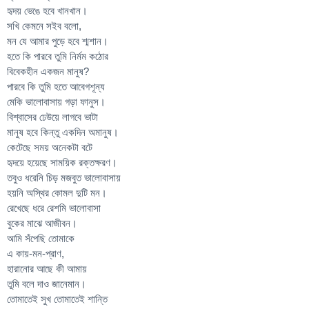
হৃদয় ভেঙে হবে খানখান।
সখি কেমনে সইব বলো,
মন যে আমার পুড়ে হবে শ্মশান।
হতে কি পারবে তুমি নির্মম কঠোর
বিবেকহীন একজন মানুষ?
পারবে কি তুমি হতে আবেগশূন্য
মেকি ভালোবাসায় গড়া ফানুস।
বিশ্বাসের ঢেউয়ে লাগবে ভাটা
মানুষ হবে কিন্তু একদিন অমানুষ।
কেটেছে সময় অনেকটা বটে
হৃদয়ে হয়েছে সাময়িক রক্তক্ষরণ।
তবুও ধরেনি চিড় মজবুত ভালোবাসায়
হয়নি অস্থির কোমল দুটি মন।
রেখেছে ধরে রেশমি ভালোবাসা
বুকের মাঝে আজীবন।
আমি সঁপেছি তোমাকে
এ কায়-মন-প্রাণ,
হারানোর আছে কী আমায়
তুমি বলে দাও জানেমান।
তোমাতেই সুখ তোমাতেই শান্তি