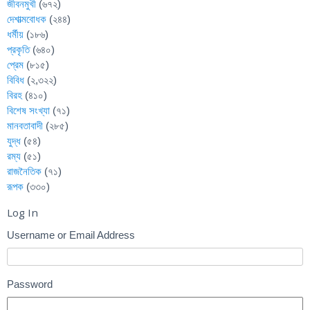
জীবনমুখী
(৬৭২)
দেশাত্মবোধক
(২৪৪)
ধর্মীয়
(১৮৬)
প্রকৃতি
(৬৪০)
প্রেম
(৮১৫)
বিবিধ
(২,৩২২)
বিরহ
(৪১০)
বিশেষ সংখ্যা
(৭১)
মানবতাবাদী
(২৮৫)
যুদ্ধ
(৫৪)
রম্য
(৫১)
রাজনৈতিক
(৭১)
রূপক
(৩৩০)
Log In
Username or Email Address
Password