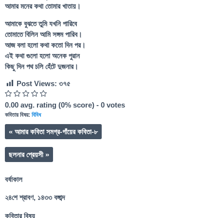
আমার মনের কথা তোমার খাতায়।
আমাকে বুঝতে তুমি যখনি পারিবে
তোমাতে বিলিন আমি সঙ্গম পারিব।
আজ বলা হলো কথা কতো দিন পর।
এই কথা গুলো হলো অনেক পুরান
কিছু দিন পথ চলি হেঁটে দুজনার।
Post Views:
৩৭৫
0.00
avg. rating (
0
% score) -
0
votes
কবিতার বিষয়:
বিবিধ
«
আমার কবিতা সমগ্র-গাঁয়ের কবিতা-৮
ছলনার প্রেয়সী
»
বর্ষাকাল
২৪শে শ্রাবণ, ১৪৩৩ বঙ্গাব্দ
কবিতার বিষয়