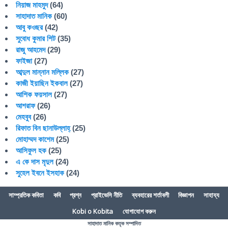
নিয়াজ মাহমুদ
(64)
সাহাদাত মানিক
(60)
আবু কওছর
(42)
সুবোধ কুমার শিট
(35)
রাজু আহমেদ
(29)
ফাইজা
(27)
আব্দুল মান্নান মল্লিক
(27)
কাজী ইয়াছিন ইকবাল
(27)
আশিক ফয়সাল
(27)
আশরাফ
(26)
মেহবুব
(26)
রিফাত বিন ছানাউল্লাহ্
(25)
মোহাম্মদ কাশেম
(25)
আসিফুল হক
(25)
এ কে দাস মৃদুল
(24)
সুহেল ইবনে ইসহাক
(24)
সাম্প্রতিক কবিতা
কবি
প্রশ্ন
প্রাইভেসি নীতি
ব্যবহারের শর্তাবলী
বিজ্ঞাপন
সাহায্য
Kobi o Kobita
যোগাযোগ করুন
সাহাদাত মানিক কতৃক সম্পাদিত