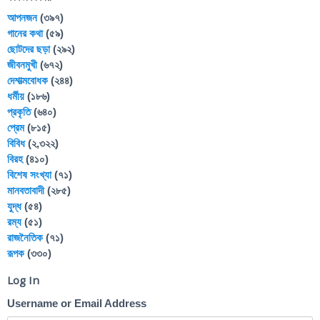
আপনজন
(৩৯৭)
গানের কথা
(৫৯)
ছোটদের ছড়া
(২৯২)
জীবনমুখী
(৬৭২)
দেশাত্মবোধক
(২৪৪)
ধর্মীয়
(১৮৬)
প্রকৃতি
(৬৪০)
প্রেম
(৮১৫)
বিবিধ
(২,৩২২)
বিরহ
(৪১০)
বিশেষ সংখ্যা
(৭১)
মানবতাবাদী
(২৮৫)
যুদ্ধ
(৫৪)
রম্য
(৫১)
রাজনৈতিক
(৭১)
রূপক
(৩৩০)
Log In
Username or Email Address