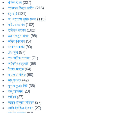
শফিক তপন
(227)
মোহাম্মদ জিহাদ আমিন
(215)
মধু কবি
(121)
ডাঃ সন্তোষ কুমার মন্ডল
(119)
সাইদুর রহমান
(102)
হাকিকুর রহমান
(102)
এম নাজমুল হাসান
(98)
অনিক শিকদার
(94)
বলরাম সরকার
(90)
মোঃ মুসা
(87)
মোঃ অনিক দেওয়ান
(71)
অর্ঘ্যদীপ চক্রবর্তী
(69)
নিয়াজ মাহমুদ
(64)
সাহাদাত মানিক
(60)
আবু কওছর
(42)
সুবোধ কুমার শিট
(35)
রাজু আহমেদ
(29)
ফাইজা
(27)
আব্দুল মান্নান মল্লিক
(27)
কাজী ইয়াছিন ইকবাল
(27)