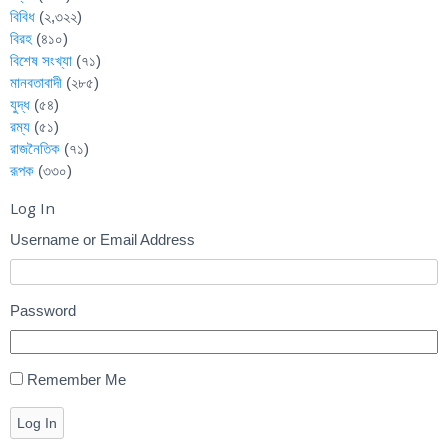
বিবিধ
(২,৩২২)
বিরহ
(৪১০)
বিশেষ সংখ্যা
(৭১)
মানবতাবাদী
(২৮৫)
যুদ্ধ
(৫৪)
রম্য
(৫১)
রাজনৈতিক
(৭১)
রূপক
(৩৩০)
Log In
Username or Email Address
Password
Remember Me
Log In