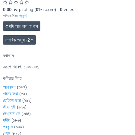
0.00
avg. rating (
0
% score) -
0
votes
কবিতার বিষয়:
প্রকৃতি
«
যদি আর ভাল না বাস
নাগরিক অসুখ -2
»
বর্ষাকাল
২৫শে শ্রাবণ, ১৪৩৩ বঙ্গাব্দ
কবিতার বিষয়
আপনজন
(৩৯৭)
গানের কথা
(৫৯)
ছোটদের ছড়া
(২৯২)
জীবনমুখী
(৬৭২)
দেশাত্মবোধক
(২৪৪)
ধর্মীয়
(১৮৬)
প্রকৃতি
(৬৪০)
প্রেম
(৮১৫)