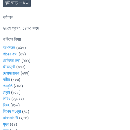
বৃষ্টি কাব্য – ৪
»
বর্ষাকাল
২৫শে শ্রাবণ, ১৪৩৩ বঙ্গাব্দ
কবিতার বিষয়
আপনজন
(৩৯৭)
গানের কথা
(৫৯)
ছোটদের ছড়া
(২৯২)
জীবনমুখী
(৬৭২)
দেশাত্মবোধক
(২৪৪)
ধর্মীয়
(১৮৬)
প্রকৃতি
(৬৪০)
প্রেম
(৮১৫)
বিবিধ
(২,৩২২)
বিরহ
(৪১০)
বিশেষ সংখ্যা
(৭১)
মানবতাবাদী
(২৮৫)
যুদ্ধ
(৫৪)