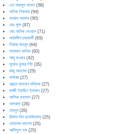
এম নাজমুল হাসান
(98)
অনিক শিকদার
(94)
বলরাম সরকার
(90)
মোঃ মুসা
(87)
মোঃ অনিক দেওয়ান
(71)
অর্ঘ্যদীপ চক্রবর্তী
(69)
নিয়াজ মাহমুদ
(64)
সাহাদাত মানিক
(60)
আবু কওছর
(42)
সুবোধ কুমার শিট
(35)
রাজু আহমেদ
(29)
ফাইজা
(27)
আব্দুল মান্নান মল্লিক
(27)
কাজী ইয়াছিন ইকবাল
(27)
আশিক ফয়সাল
(27)
আশরাফ
(26)
মেহবুব
(26)
রিফাত বিন ছানাউল্লাহ্
(25)
মোহাম্মদ কাশেম
(25)
আসিফুল হক
(25)