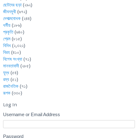
ছোটদের ছড়া
(২৯২)
জীবনমুখী
(৬৭২)
দেশাত্মবোধক
(২৪৪)
ধর্মীয়
(১৮৬)
প্রকৃতি
(৬৪০)
প্রেম
(৮১৫)
বিবিধ
(২,৩২২)
বিরহ
(৪১০)
বিশেষ সংখ্যা
(৭১)
মানবতাবাদী
(২৮৫)
যুদ্ধ
(৫৪)
রম্য
(৫১)
রাজনৈতিক
(৭১)
রূপক
(৩৩০)
Log In
Username or Email Address
Password