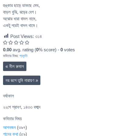
হুঙ্কার ছাড়ে ডাকছে মেঘ,
বাড়ল বুঝি, ঝড়ের বেগ।
অঝোর ধারা বাদল নামে,
একটু পরেই বাদল থামে।
Post Views:
৩১৪
0.00
avg. rating (
0
% score) -
0
votes
কবিতার বিষয়:
প্রকৃতি
«
নীল রুমাল
নর রূপে তুমি নারায়ণ
»
বর্ষাকাল
২২শে শ্রাবণ, ১৪৩৩ বঙ্গাব্দ
কবিতার বিষয়
আপনজন
(৩৯৭)
গানের কথা
(৫৯)