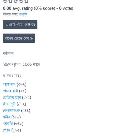
0.00
avg. rating (
0
% score) -
0
votes
কবিতার বিষয়:
প্রকৃতি
«
ছোট গাঁয়ে ছোট ঘর
ঝড়ের তোড়ে দোর
»
বর্ষাকাল
২৪শে শ্রাবণ, ১৪৩৩ বঙ্গাব্দ
কবিতার বিষয়
আপনজন
(৩৯৭)
গানের কথা
(৫৯)
ছোটদের ছড়া
(২৯২)
জীবনমুখী
(৬৭২)
দেশাত্মবোধক
(২৪৪)
ধর্মীয়
(১৮৬)
প্রকৃতি
(৬৪০)
প্রেম
(৮১৫)