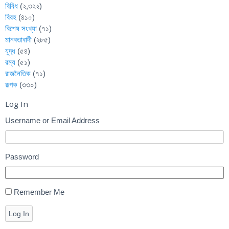
বিবিধ
(২,৩২২)
বিরহ
(৪১০)
বিশেষ সংখ্যা
(৭১)
মানবতাবাদী
(২৮৫)
যুদ্ধ
(৫৪)
রম্য
(৫১)
রাজনৈতিক
(৭১)
রূপক
(৩৩০)
Log In
Username or Email Address
Password
Remember Me
Log In