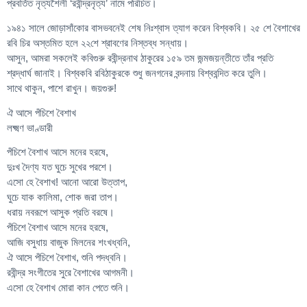
প্রবর্তিত নৃত্যশৈলী ‘রবীন্দ্রনৃত্য’ নামে পরিচিত।
১৯৪১ সালে জোড়াসাঁকোর বাসভবনেই শেষ নিঃশ্বাস ত্যাগ করেন বিশ্বকবি। ২৫ শে বৈশাখের
রবি চির অস্তমিত হলে ২২শে শ্রাবণের নিস্তব্ধ সন্ধায়।
আসুন, আমরা সকলেই কবিগুরু রবীন্দ্রনাথ ঠাকুরের ১৫৯ তম জন্মজয়ন্তীতে তাঁর প্রতি
শ্রদ্ধার্ঘ জানাই। বিশ্বকবি রবিঠাকুরকে শুধু জনগনের বন্দনায় বিশ্ববন্দিত করে তুলি।
সাথে থাকুন, পাশে রাখুন। জয়গুরু!
ঐ আসে পঁচিশে বৈশাখ
লক্ষ্মণ ভাণ্ডারী
পঁচিশে বৈশাখ আসে মনের হরষে,
দুঃখ দৈণ্য যত ঘুচে সুখের পরশে।
এসো হে বৈশাখ! আনো আরো উত্তাপ,
ঘুচে যাক কালিমা, শোক জরা তাপ।
ধরায় নবরূপে আসুক প্রতি বরষে।
পঁচিশে বৈশাখ আসে মনের হরষে,
আজি বসুধায় বাজুক মিলনের শংখধ্বনি,
ঐ আসে পঁচিশে বৈশাখ, শুনি পদধ্বনি।
রবীন্দ্র সংগীতের সুরে বৈশাখের আগমনী।
এসো হে বৈশাখ মোরা কান পেতে শুনি।