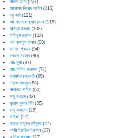
শফিক তপন
(227)
মোহাম্মদ জিহাদ আমিন
(215)
মধু কবি
(121)
ডাঃ সন্তোষ কুমার মন্ডল
(119)
সাইদুর রহমান
(102)
হাকিকুর রহমান
(102)
এম নাজমুল হাসান
(98)
অনিক শিকদার
(94)
বলরাম সরকার
(90)
মোঃ মুসা
(87)
মোঃ অনিক দেওয়ান
(71)
অর্ঘ্যদীপ চক্রবর্তী
(69)
নিয়াজ মাহমুদ
(64)
সাহাদাত মানিক
(60)
আবু কওছর
(42)
সুবোধ কুমার শিট
(35)
রাজু আহমেদ
(29)
ফাইজা
(27)
আব্দুল মান্নান মল্লিক
(27)
কাজী ইয়াছিন ইকবাল
(27)
আশিক ফয়সাল
(27)