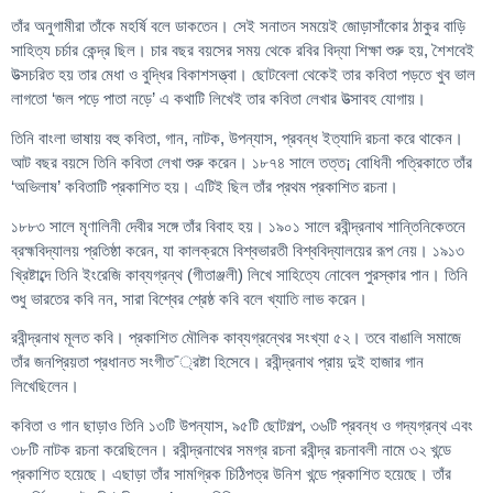
তাঁর অনুগামীরা তাঁকে মহর্ষি বলে ডাকতেন। সেই সনাতন সময়েই জোড়াসাঁকোর ঠাকুর বাড়ি
সাহিত্য চর্চার কেন্দ্র ছিল। চার বছর বয়সের সময় থেকে রবির বিদ্যা শিক্ষা শুরু হয়, শৈশবেই
উত্সচরিত হয় তার মেধা ও বুদ্ধির বিকাশসত্ত্বা। ছোটবেলা থেকেই তার কবিতা পড়তে খুব ভাল
লাগতো ‘জল পড়ে পাতা নড়ে’ এ কথাটি লিখেই তার কবিতা লেখার উত্সাবহ যোগায়।
তিনি বাংলা ভাষায় বহু কবিতা, গান, নাটক, উপন্যাস, প্রবন্ধ ইত্যাদি রচনা করে থাকেন।
আট বছর বয়সে তিনি কবিতা লেখা শুরু করেন। ১৮৭৪ সালে তত্ত¡ বোধিনী পত্রিকাতে তাঁর
‘অভিলাষ’ কবিতাটি প্রকাশিত হয়। এটিই ছিল তাঁর প্রথম প্রকাশিত রচনা।
১৮৮৩ সালে মৃণালিনী দেবীর সঙ্গে তাঁর বিবাহ হয়। ১৯০১ সালে রবীন্দ্রনাথ শান্তিনিকেতনে
ব্রহ্মবিদ্যালয় প্রতিষ্ঠা করেন, যা কালক্রমে বিশ্বভারতী বিশ্ববিদ্যালয়ের রূপ নেয়। ১৯১৩
খ্রিষ্টাব্দে তিনি ইংরেজি কাব্যগ্রন্থ (গীতাঞ্জলী) লিখে সাহিত্যে নোবেল পুরস্কার পান। তিনি
শুধু ভারতের কবি নন, সারা বিশ্বের শ্রেষ্ঠ কবি বলে খ্যাতি লাভ করেন।
রবীন্দ্রনাথ মূলত কবি। প্রকাশিত মৌলিক কাব্যগ্রন্থের সংখ্যা ৫২। তবে বাঙালি সমাজে
তাঁর জনপ্রিয়তা প্রধানত সংগীত¯্রষ্টা হিসেবে। রবীন্দ্রনাথ প্রায় দুই হাজার গান
লিখেছিলেন।
কবিতা ও গান ছাড়াও তিনি ১৩টি উপন্যাস, ৯৫টি ছোটগল্প, ৩৬টি প্রবন্ধ ও গদ্যগ্রন্থ এবং
৩৮টি নাটক রচনা করেছিলেন। রবীন্দ্রনাথের সমগ্র রচনা রবীন্দ্র রচনাবলী নামে ৩২ খন্ডে
প্রকাশিত হয়েছে। এছাড়া তাঁর সামগ্রিক চিঠিপত্র উনিশ খন্ডে প্রকাশিত হয়েছে। তাঁর