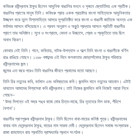
কবিগুরু রবীন্দ্রনাথ ঠাকুর ছিলেন আধুনিক বাঙালির মননে ও সৃজনে জ্যোর্তিময় এক প্রতীক।
বাঙালির প্রাণের মানুষ তিনি। কবিগুরু প্রায় একক প্রচেষ্টায় বাংলা সাহিত্যকে আধুনিকতায়
উজ্জ্বল করে তুলে বিশ্বসাহিত্য আসরে সুপ্রতিষ্ঠিত করে বাংলা ও বাঙালী জাতিকে অনন্য এক
মর্যাদার আসনে বসিয়েছেন। এ প্রবল অনুরাগ ও অকুন্ঠ শ্রদ্ধার আসনে প্রতিটি বাঙালীর
প্রাণে তার অধিষ্ঠান। সুখে ও সংগ্রামে, বেদনা ও উচ্ছাসে, প্রেম ও প্রকৃতিতে তার ছিল
অবাধ বিচরণ।
কোথায় নেই তিনি। গানে, কবিতায়, নাটক-উপন্যাস ও গল্পে তিনি বাংলা ও বাঙালীকে বর্ণিল
রঙে রাঙিয়ে গেছেন। ১২৬৮ বঙ্গাব্দের এই দিনে কলকাতার জোড়াসাঁকোর ঠাকুর পরিবারে
রবীন্দ্রনাথের জন্ম।
জন্মের এত বছর পরেও তিনি বাঙালির জীবনে প্রবাদের মতো আছেন।
তিনি চির নতুনের কবি, বর্তমান এবং ভবিষ্যতের কবি। জন্মদিন মানে নতুনের আহবান। এটাই
ভাবতেন আমাদের বিশ্বসেরা কবি রবীন্দ্রনাথ। তাই নিজের জন্মদিনে কবি নিজেই আরো লিখে
গেছেন–
‘ উদয় দিগন্তে ওই শুভ্র শঙ্খ বাজে মোর চিত্ত-মাঝে, চির নূতনেরে দিল ডাক, পঁচিশে
বৈশাখ’।
বাঙালীর প্রাণপুরুষ রবীন্দ্রনাথ ঠাকুর। তিনি ছিলেন বাবা-মায়ের কনিষ্ঠ পুত্র। রবীন্দ্রনাথের
বাবার নাম দেবেন্দ্রনাথ ঠাকুর, মায়ের নাম সারদা দেবী। দেবেন্দ্রনাথ ছিলেন সমাজ সংস্কারক ,
রাজা রামমোহন রায় প্রবর্তিত ব্রাষ্মধর্মের প্রধান সংগঠক।