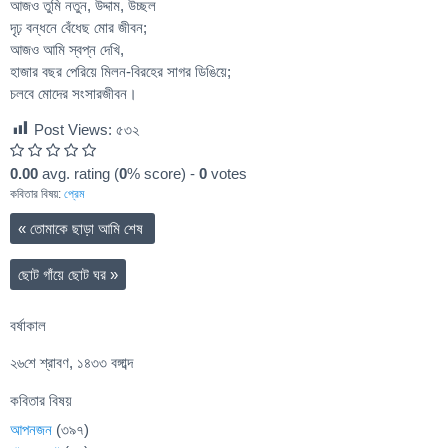
আজও তুমি নতুন, উদ্দাম, উচ্ছল
দৃঢ় বন্ধনে বেঁধেছ মোর জীবন;
আজও আমি স্বপ্ন দেখি,
হাজার বছর পেরিয়ে মিলন-বিরহের সাগর ডিঙিয়ে;
চলবে মোদের সংসারজীবন।
Post Views:
৫৩২
0.00
avg. rating (
0
% score) -
0
votes
কবিতার বিষয়:
প্রেম
«
তোমাকে ছাড়া আমি শেষ
ছোট গাঁয়ে ছোট ঘর
»
বর্ষাকাল
২৬শে শ্রাবণ, ১৪৩৩ বঙ্গাব্দ
কবিতার বিষয়
আপনজন
(৩৯৭)