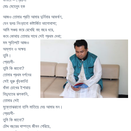
মোঃ মেহেবুব হক
আজও তোমার প্রতি আমার দুর্নিবার আকর্ষণ,
যেন হৃদয় নিংড়ানো কষ্টার্জিত ভালোবাসা;
আমি সঞ্চয় করে রেখেছি বহু বছর ধরে,
কবে কোথায় তোমার সাথে সেই প্রথম দেখা;
মম স্মৃতিপটে আজও
অম্লান ও অক্ষয়
তুমি।
প্রেয়সী-
তুমি কি জানো?
তোমার প্রথম দর্শনের
সেই ভুরু কুঁচকানি!
বাঁকা চোখের ইশারায়
বিদ্যুতের ঝলকানি,
তোমার সেই
মুক্তোঝরানো হাসি মাতিয়ে দেয় আমার মন।
প্রেয়সী-
তুমি কি জানো?
চৌদ্দ বছরের দাম্পত্য জীবন পেরিয়ে,