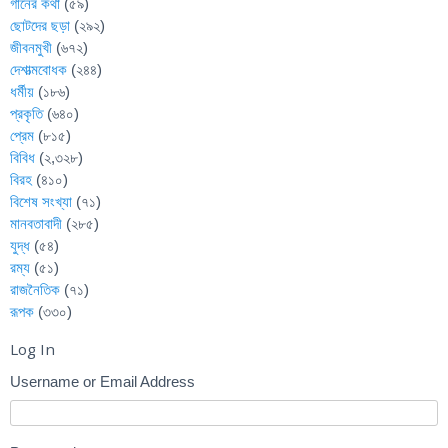
গানের কথা
(৫৯)
ছোটদের ছড়া
(২৯২)
জীবনমুখী
(৬৭২)
দেশাত্মবোধক
(২৪৪)
ধর্মীয়
(১৮৬)
প্রকৃতি
(৬৪০)
প্রেম
(৮১৫)
বিবিধ
(২,৩২৮)
বিরহ
(৪১০)
বিশেষ সংখ্যা
(৭১)
মানবতাবাদী
(২৮৫)
যুদ্ধ
(৫৪)
রম্য
(৫১)
রাজনৈতিক
(৭১)
রূপক
(৩৩০)
Log In
Username or Email Address