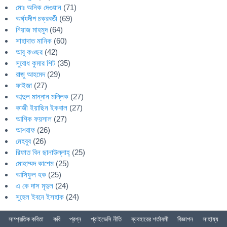
মোঃ অনিক দেওয়ান
(71)
অর্ঘ্যদীপ চক্রবর্তী
(69)
নিয়াজ মাহমুদ
(64)
সাহাদাত মানিক
(60)
আবু কওছর
(42)
সুবোধ কুমার শিট
(35)
রাজু আহমেদ
(29)
ফাইজা
(27)
আব্দুল মান্নান মল্লিক
(27)
কাজী ইয়াছিন ইকবাল
(27)
আশিক ফয়সাল
(27)
আশরাফ
(26)
মেহবুব
(26)
রিফাত বিন ছানাউল্লাহ্
(25)
মোহাম্মদ কাশেম
(25)
আসিফুল হক
(25)
এ কে দাস মৃদুল
(24)
সুহেল ইবনে ইসহাক
(24)
সাম্প্রতিক কবিতা
কবি
প্রশ্ন
প্রাইভেসি নীতি
ব্যবহারের শর্তাবলী
বিজ্ঞাপন
সাহায্য