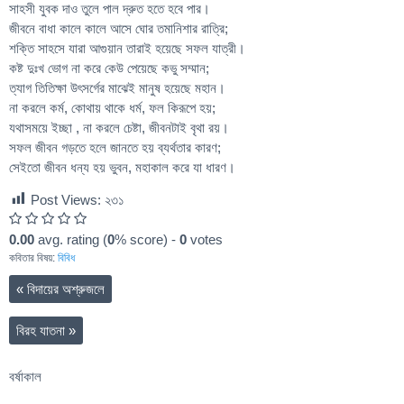
সাহসী যুবক দাও তুলে পাল দ্রুত হতে হবে পার।
জীবনে বাধা কালে কালে আসে ঘোর তমানিশার রাত্রি;
শক্তি সাহসে যারা আগুয়ান তারাই হয়েছে সফল যাত্রী।
কষ্ট দুঃখ ভোগ না করে কেউ পেয়েছে কভু সম্মান;
ত্যাগ তিতিক্ষা উৎসর্গের মাঝেই মানুষ হয়েছে মহান।
না করলে কর্ম, কোথায় থাকে ধর্ম, ফল কিরূপে হয়;
যথাসময়ে ইচ্ছা , না করলে চেষ্টা, জীবনটাই বৃথা রয়।
সফল জীবন গড়তে হলে জানতে হয় ব্যর্থতার কারণ;
সেইতো জীবন ধন্য হয় ভুবন, মহাকাল করে যা ধারণ।
Post Views:
২৩১
0.00
avg. rating (
0
% score) -
0
votes
কবিতার বিষয়:
বিবিধ
«
বিদায়ের অশ্রুজলে
বিরহ যাতনা
»
বর্ষাকাল