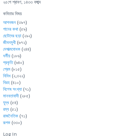
২৫শে শ্রাবণ, ১৪৩৩ বঙ্গাব্দ
কবিতার বিষয়
আপনজন
(৩৯৭)
গানের কথা
(৫৯)
ছোটদের ছড়া
(২৯২)
জীবনমুখী
(৬৭২)
দেশাত্মবোধক
(২৪৪)
ধর্মীয়
(১৮৬)
প্রকৃতি
(৬৪০)
প্রেম
(৮১৫)
বিবিধ
(২,৩২২)
বিরহ
(৪১০)
বিশেষ সংখ্যা
(৭১)
মানবতাবাদী
(২৮৫)
যুদ্ধ
(৫৪)
রম্য
(৫১)
রাজনৈতিক
(৭১)
রূপক
(৩৩০)
Log In