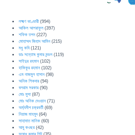
লক্ষ্মণ ভাণ্ডারী
(994)
আকিল আশরাফুল
(397)
শফিক তপন
(227)
মোহাম্মদ জিহাদ আমিন
(215)
মধু কবি
(121)
ডাঃ সন্তোষ কুমার মন্ডল
(119)
সাইদুর রহমান
(102)
হাকিকুর রহমান
(102)
এম নাজমুল হাসান
(98)
অনিক শিকদার
(94)
বলরাম সরকার
(90)
মোঃ মুসা
(87)
মোঃ অনিক দেওয়ান
(71)
অর্ঘ্যদীপ চক্রবর্তী
(69)
নিয়াজ মাহমুদ
(64)
সাহাদাত মানিক
(60)
আবু কওছর
(42)
সুবোধ কুমার শিট
(35)