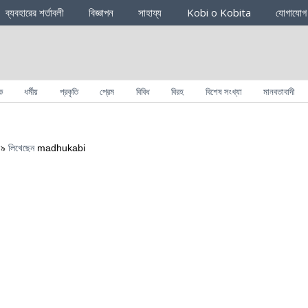
ব্যবহারের শর্তাবলী
বিজ্ঞাপন
সাহায্য
Kobi o Kobita
যোগাযোগ
ক
ধর্মীয়
প্রকৃতি
প্রেম
বিবিধ
বিরহ
বিশেষ সংখ্যা
মানবতাবাদী
১৯
লিখেছেন
madhukabi