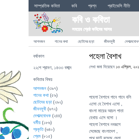
Sections
সাম্প্রতিক কবিতা
কবি
প্রশ্ন
প্রাইভেসি নীতি
কবি ও কবিতা
সময়ের শ্রেষ্ঠ কবিদের আসর
Categories
আপনজন
গানের কথা
ছোটদের ছড়া
জীবনমুখী
দেশাত্মবোধ
পহেলা বৈশাখ
বর্ষাকাল
লেখা জমা দিয়েছেন
১৩ এপ্রিল, ২০
২২শে শ্রাবণ, ১৪৩৩ বঙ্গাব্দ
কবিতার বিষয়
আপনজন
(৩৯৭)
গানের কথা
(৫৯)
পহেলা বৈশাখে গানে গানে বলি
ছোটদের ছড়া
(২৯২)
এসো হে বৈশাখ এসো ,
জীবনমুখী
(৬৭২)
বাংলা মায়ের আচল পাতা
দেশাত্মবোধক
(২৪৪)
হেথায় এসে বসো ।
ধর্মীয়
(১৮৬)
পহেলা বৈশাখে নবরূপে
প্রকৃতি
(৬৪০)
সেজেছে বাংলাদেশ ,
প্রেম
(৮১৫)
পথে ঘাটে বসেছে মেলা