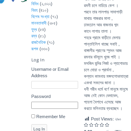
বিবিধ
(২,৩২২)
রমনী চলে নাচিয়ে কেশ ।
বিরহ
(৪১০)
পরনে তার লালপাড় সাদাশাড়ী
বিশেষ সংখ্যা
(৭১)
মাথায় গাজরার মালা ,
মানবতাবাদী
(২৮৫)
ঢাকঢোল আর বাজনার শব্দ
যুদ্ধ
(৫৪)
কানে লাগায় তালা ।
রম্য
(৫১)
শহরে গ্রামে বাড়ীতে মেলায়
রাজনৈতিক
(৭১)
পান্তাইলিশ খাচ্ছে সবাই ,
রূপক
(৩৩০)
বাঙ্গালীর প্রাণের স্পন্দন আজ
রমনার বটমূলে খুজে পাই ।
Log In
মসজিদ মন্দির গির্জা ও প্যাগোডায়
Username or Email
চলে দোয়া ও প্রার্থনা ,
Address
কল্যান কামনায় মঙ্গলশোভাযাত্রা
একথা সকলের জানা ।
ধনী গরীব ধর্মে বর্ণে মানুষে মানুষে
আজ নেই কোন ভেদাভেদ,
Password
পহেলা বৈশাখে এসেছে আজ
করতে মলিনতার ব্যবচ্ছেদ ।
Remember Me
Post Views:
২৯০
Log In