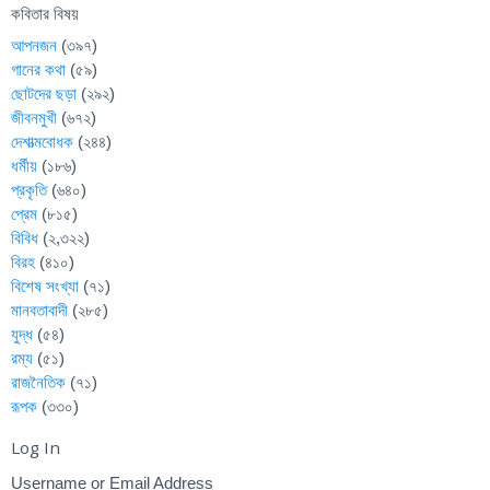
কবিতার বিষয়
আপনজন
(৩৯৭)
গানের কথা
(৫৯)
ছোটদের ছড়া
(২৯২)
জীবনমুখী
(৬৭২)
দেশাত্মবোধক
(২৪৪)
ধর্মীয়
(১৮৬)
প্রকৃতি
(৬৪০)
প্রেম
(৮১৫)
বিবিধ
(২,৩২২)
বিরহ
(৪১০)
বিশেষ সংখ্যা
(৭১)
মানবতাবাদী
(২৮৫)
যুদ্ধ
(৫৪)
রম্য
(৫১)
রাজনৈতিক
(৭১)
রূপক
(৩৩০)
Log In
Username or Email Address