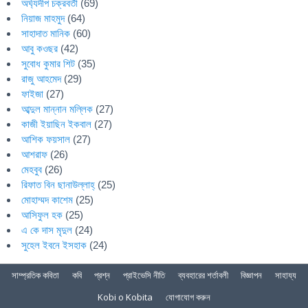
অর্ঘ্যদীপ চক্রবর্তী
(69)
নিয়াজ মাহমুদ
(64)
সাহাদাত মানিক
(60)
আবু কওছর
(42)
সুবোধ কুমার শিট
(35)
রাজু আহমেদ
(29)
ফাইজা
(27)
আব্দুল মান্নান মল্লিক
(27)
কাজী ইয়াছিন ইকবাল
(27)
আশিক ফয়সাল
(27)
আশরাফ
(26)
মেহবুব
(26)
রিফাত বিন ছানাউল্লাহ্
(25)
মোহাম্মদ কাশেম
(25)
আসিফুল হক
(25)
এ কে দাস মৃদুল
(24)
সুহেল ইবনে ইসহাক
(24)
সাম্প্রতিক কবিতা
কবি
প্রশ্ন
প্রাইভেসি নীতি
ব্যবহারের শর্তাবলী
বিজ্ঞাপন
সাহায্য
Kobi o Kobita
যোগাযোগ করুন