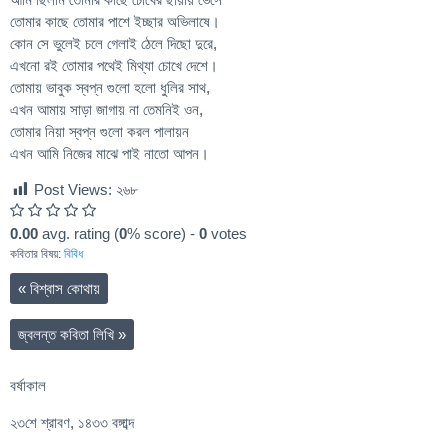
তোমার কাছে তোমার পাশে ইচ্ছার অভিলাষে।
কোন সে ভুলেই চলে গেলাই ঠেলে দিছো দুরে,
এখনো রই তোমার পথেই মিথ্যা চোখে দেশে।
তোমায় ভাবুক স্বপ্ন গুলো হলো ধুলির সাথ,
এখন আমায় সাড়া জাগায় না তেমনিই ওন,
তোমার নিয়া স্বপ্ন গুলো করল পালায়ন
এখন আমি নিজের মাঝে পাই নাতো আপন।
Post Views:
২৬৮
0.00
avg. rating (
0
% score) -
0
votes
কবিতার বিষয়:
বিবিধ
«
বিশ্বাস কোথায়
জ্বলন্ত কবিতা লিখি
»
বর্ষাকাল
২৩শে শ্রাবণ, ১৪৩৩ বঙ্গাব্দ