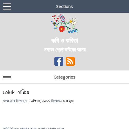
Sections
কবি ও কবিতা
সময়ের শ্রেষ্ঠ কবিদের আসর
Categories
তোমায় হারিয়ে
লেখা জমা দিয়েছেন
৪ এপ্রিল, ২০১৯
লিখেছেন
মোঃ মুসা
আমি ছিলাম তোমার কাছে চোখের ছায়ায় ভেসে