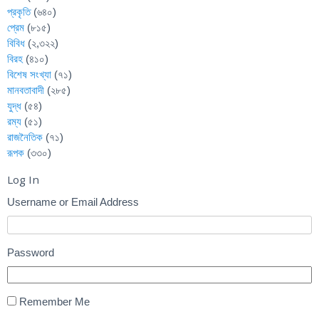
প্রকৃতি
(৬৪০)
প্রেম
(৮১৫)
বিবিধ
(২,৩২২)
বিরহ
(৪১০)
বিশেষ সংখ্যা
(৭১)
মানবতাবাদী
(২৮৫)
যুদ্ধ
(৫৪)
রম্য
(৫১)
রাজনৈতিক
(৭১)
রূপক
(৩৩০)
Log In
Username or Email Address
Password
Remember Me