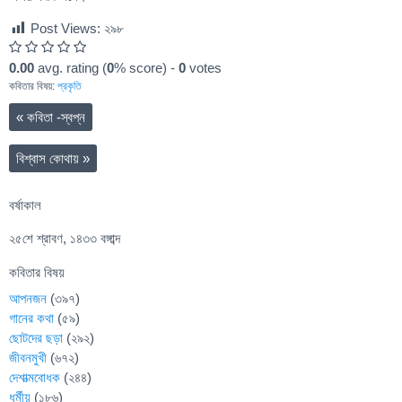
Post Views:
২৯৮
0.00
avg. rating (
0
% score) -
0
votes
কবিতার বিষয়:
প্রকৃতি
«
কবিতা -স্বপ্ন
বিশ্বাস কোথায়
»
বর্ষাকাল
২৫শে শ্রাবণ, ১৪৩৩ বঙ্গাব্দ
কবিতার বিষয়
আপনজন
(৩৯৭)
গানের কথা
(৫৯)
ছোটদের ছড়া
(২৯২)
জীবনমুখী
(৬৭২)
দেশাত্মবোধক
(২৪৪)
ধর্মীয়
(১৮৬)