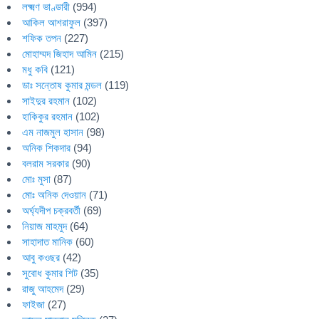
লক্ষ্মণ ভাণ্ডারী
(994)
আকিল আশরাফুল
(397)
শফিক তপন
(227)
মোহাম্মদ জিহাদ আমিন
(215)
মধু কবি
(121)
ডাঃ সন্তোষ কুমার মন্ডল
(119)
সাইদুর রহমান
(102)
হাকিকুর রহমান
(102)
এম নাজমুল হাসান
(98)
অনিক শিকদার
(94)
বলরাম সরকার
(90)
মোঃ মুসা
(87)
মোঃ অনিক দেওয়ান
(71)
অর্ঘ্যদীপ চক্রবর্তী
(69)
নিয়াজ মাহমুদ
(64)
সাহাদাত মানিক
(60)
আবু কওছর
(42)
সুবোধ কুমার শিট
(35)
রাজু আহমেদ
(29)
ফাইজা
(27)