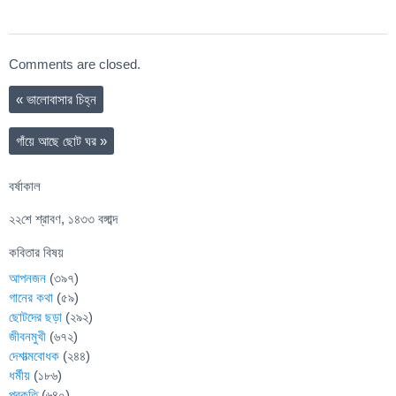
Comments are closed.
«
ভালোবাসার চিহ্ন
গাঁয়ে আছে ছোট ঘর
»
বর্ষাকাল
২২শে শ্রাবণ, ১৪৩৩ বঙ্গাব্দ
কবিতার বিষয়
আপনজন
(৩৯৭)
গানের কথা
(৫৯)
ছোটদের ছড়া
(২৯২)
জীবনমুখী
(৬৭২)
দেশাত্মবোধক
(২৪৪)
ধর্মীয়
(১৮৬)
প্রকৃতি
(৬৪০)