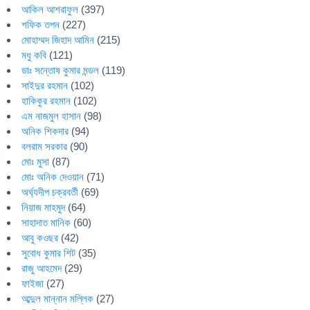
আকিল আশরাফুল
(397)
শফিক তপন
(227)
মোহাম্মদ জিহাদ আমিন
(215)
মধু কবি
(121)
ডাঃ সন্তোষ কুমার মন্ডল
(119)
সাইদুর রহমান
(102)
হাকিকুর রহমান
(102)
এম নাজমুল হাসান
(98)
অনিক শিকদার
(94)
বলরাম সরকার
(90)
মোঃ মুসা
(87)
মোঃ অনিক দেওয়ান
(71)
অর্ঘ্যদীপ চক্রবর্তী
(69)
নিয়াজ মাহমুদ
(64)
সাহাদাত মানিক
(60)
আবু কওছর
(42)
সুবোধ কুমার শিট
(35)
রাজু আহমেদ
(29)
ফাইজা
(27)
আব্দুল মান্নান মল্লিক
(27)