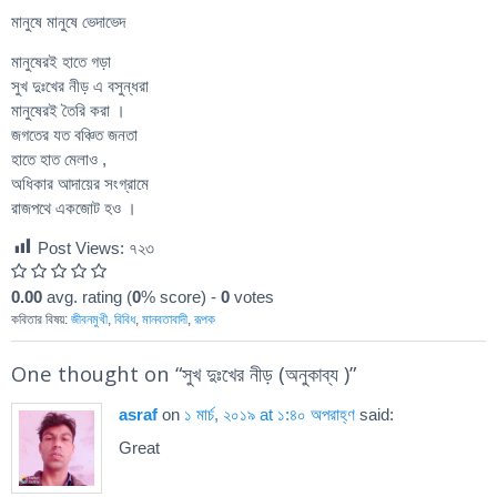
মানুষে মানুষে ভেদাভেদ
মানুষেরই হাতে গড়া
সুখ দুঃখের নীড় এ বসুন্ধরা
মানুষেরই তৈরি করা ।
জগতের যত বঞ্চিত জনতা
হাতে হাত মেলাও ,
অধিকার আদায়ের সংগ্রামে
রাজপথে একজোট হও ।
Post Views:
৭২৩
0.00
avg. rating (
0
% score) -
0
votes
কবিতার বিষয়:
জীবনমুখী
,
বিবিধ
,
মানবতাবাদী
,
রূপক
One thought on “
সুখ দুঃখের নীড় (অনুকাব্য )
”
asraf
on
১ মার্চ, ২০১৯ at ১:৪০ অপরাহ্ণ
said:
Great