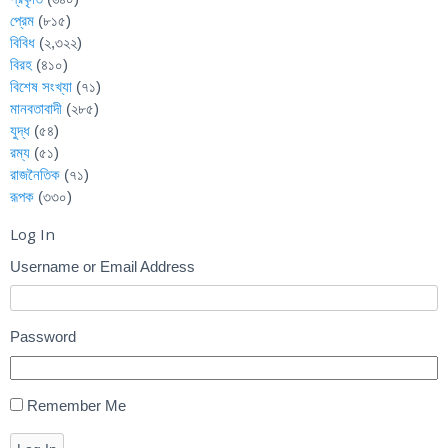
প্রেম
(৮১৫)
বিবিধ
(২,৩২২)
বিরহ
(৪১০)
বিশেষ সংখ্যা
(৭১)
মানবতাবাদী
(২৮৫)
যুদ্ধ
(৫৪)
রম্য
(৫১)
রাজনৈতিক
(৭১)
রূপক
(৩৩০)
Log In
Username or Email Address
Password
Remember Me