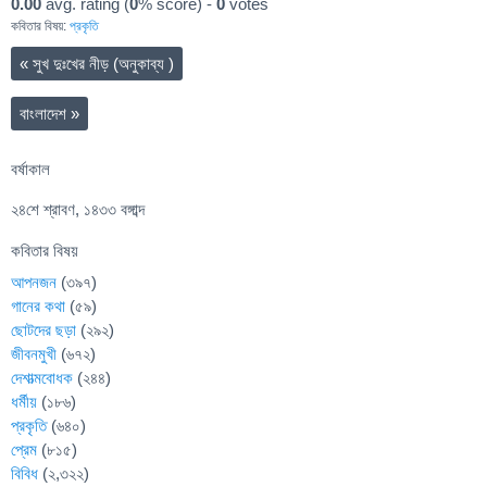
0.00
avg. rating (
0
% score) -
0
votes
কবিতার বিষয়:
প্রকৃতি
«
সুখ দুঃখের নীড় (অনুকাব্য )
বাংলাদেশ
»
বর্ষাকাল
২৪শে শ্রাবণ, ১৪৩৩ বঙ্গাব্দ
কবিতার বিষয়
আপনজন
(৩৯৭)
গানের কথা
(৫৯)
ছোটদের ছড়া
(২৯২)
জীবনমুখী
(৬৭২)
দেশাত্মবোধক
(২৪৪)
ধর্মীয়
(১৮৬)
প্রকৃতি
(৬৪০)
প্রেম
(৮১৫)
বিবিধ
(২,৩২২)