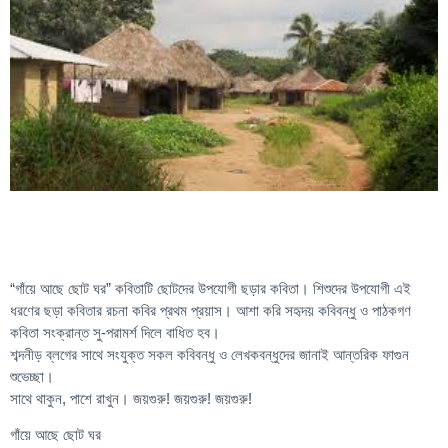
“গাঁয়ে আছে ছোট ঘর” কবিতাটি ছোটদের উপযোগী ছড়ার কবিতা। শিশুদের উপযোগী এই
ধরণের ছড়া কবিতার রচনা কবির প্রথম প্রয়াস। আশা করি সহৃদয় কবিবন্ধু ও পাঠকগণ
কবিতা সংক্রান্ত সু-পরামর্শ দিলে বাধিত হব।
শব্দনীড় ব্লগের সাথে সংযুক্ত সকল কবিবন্ধু ও লেখকবন্ধুদের জানাই আন্তরিক ফাগুন
শুভেচ্ছা।
সাথে থাকুন, পাশে রাখুন। জয়গুরু! জয়গুরু! জয়গুরু!
গাঁয়ে আছে ছোট ঘর