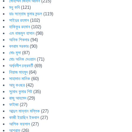
মোহাম্মদ জিহাদ আমিন
(215)
মধু কবি
(121)
ডাঃ সন্তোষ কুমার মন্ডল
(119)
সাইদুর রহমান
(102)
হাকিকুর রহমান
(102)
এম নাজমুল হাসান
(98)
অনিক শিকদার
(94)
বলরাম সরকার
(90)
মোঃ মুসা
(87)
মোঃ অনিক দেওয়ান
(71)
অর্ঘ্যদীপ চক্রবর্তী
(69)
নিয়াজ মাহমুদ
(64)
সাহাদাত মানিক
(60)
আবু কওছর
(42)
সুবোধ কুমার শিট
(35)
রাজু আহমেদ
(29)
ফাইজা
(27)
আব্দুল মান্নান মল্লিক
(27)
কাজী ইয়াছিন ইকবাল
(27)
আশিক ফয়সাল
(27)
আশরাফ
(26)