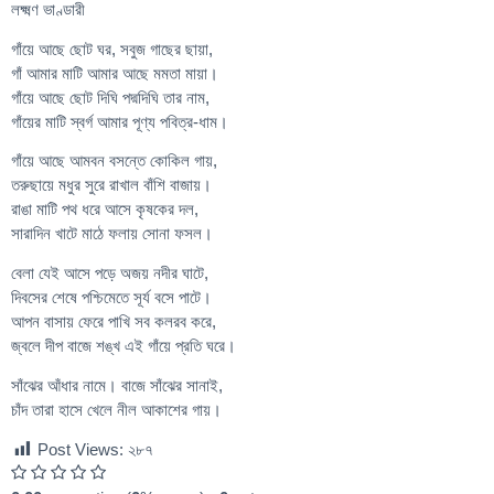
লক্ষ্মণ ভাণ্ডারী
গাঁয়ে আছে ছোট ঘর, সবুজ গাছের ছায়া,
গাঁ আমার মাটি আমার আছে মমতা মায়া।
গাঁয়ে আছে ছোট দিঘি পদ্মদিঘি তার নাম,
গাঁয়ের মাটি স্বর্গ আমার পূণ্য পবিত্র-ধাম।
গাঁয়ে আছে আমবন বসন্তে কোকিল গায়,
তরুছায়ে মধুর সুরে রাখাল বাঁশি বাজায়।
রাঙা মাটি পথ ধরে আসে কৃষকের দল,
সারাদিন খাটে মাঠে ফলায় সোনা ফসল।
বেলা যেই আসে পড়ে অজয় নদীর ঘাটে,
দিবসের শেষে পশ্চিমেতে সূর্য বসে পাটে।
আপন বাসায় ফেরে পাখি সব কলরব করে,
জ্বলে দীপ বাজে শঙ্খ এই গাঁয়ে প্রতি ঘরে।
সাঁঝের আঁধার নামে। বাজে সাঁঝের সানাই,
চাঁদ তারা হাসে খেলে নীল আকাশের গায়।
Post Views:
২৮৭