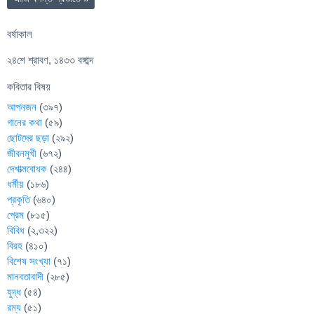
বর্ষাকাল
২৪শে শ্রাবণ, ১৪৩৩ বঙ্গাব্দ
কবিতার বিষয়
আপনজন
(৩৯৭)
গানের কথা
(৫৯)
ছোটদের ছড়া
(২৯২)
জীবনমুখী
(৬৭২)
দেশাত্মবোধক
(২৪৪)
ধর্মীয়
(১৮৬)
প্রকৃতি
(৬৪০)
প্রেম
(৮১৫)
বিবিধ
(২,৩২২)
বিরহ
(৪১০)
বিশেষ সংখ্যা
(৭১)
মানবতাবাদী
(২৮৫)
যুদ্ধ
(৫৪)
রম্য
(৫১)