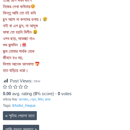
ইচ্ছে ছিল করব ঊইশ
নিজের লেখা কবিতায়
কিন্তু আমি তো নই কবি
ছন্দ আসে না কলমের ডগায়।
নাই বা এল ছন্দ, না আসুক
ভাষা তো হয়নি বিলীন
ওসব ছাড়, শুভেচ্ছা নাও
শুভ জন্মদিন ।
জন্ম তোমার সার্থক হোক
জীবনে হও বড়,
দিলাম আনেক ভালবাসা
হাত বাড়িয়ে ধরো।
Post Views:
৩৮৮
0.00
avg. rating (
0
% score) -
0
votes
কবিতার বিষয়:
আপনজন
,
প্রেম
,
বিবিধ
,
রূপক
Tags:
#Asiful_Haque
«
স্মৃতির পেয়ালা হাতে
আজি বসন্ত প্রভাতে
»