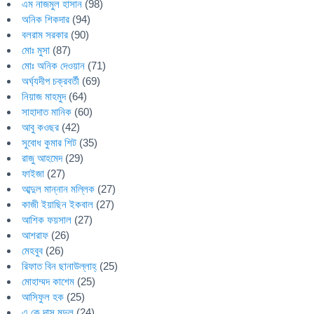
এম নাজমুল হাসান
(98)
অনিক শিকদার
(94)
বলরাম সরকার
(90)
মোঃ মুসা
(87)
মোঃ অনিক দেওয়ান
(71)
অর্ঘ্যদীপ চক্রবর্তী
(69)
নিয়াজ মাহমুদ
(64)
সাহাদাত মানিক
(60)
আবু কওছর
(42)
সুবোধ কুমার শিট
(35)
রাজু আহমেদ
(29)
ফাইজা
(27)
আব্দুল মান্নান মল্লিক
(27)
কাজী ইয়াছিন ইকবাল
(27)
আশিক ফয়সাল
(27)
আশরাফ
(26)
মেহবুব
(26)
রিফাত বিন ছানাউল্লাহ্
(25)
মোহাম্মদ কাশেম
(25)
আসিফুল হক
(25)
এ কে দাস মৃদুল
(24)