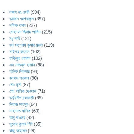
লক্ষ্মণ ভাণ্ডারী
(994)
আকিল আশরাফুল
(397)
শফিক তপন
(227)
মোহাম্মদ জিহাদ আমিন
(215)
মধু কবি
(121)
ডাঃ সন্তোষ কুমার মন্ডল
(119)
সাইদুর রহমান
(102)
হাকিকুর রহমান
(102)
এম নাজমুল হাসান
(98)
অনিক শিকদার
(94)
বলরাম সরকার
(90)
মোঃ মুসা
(87)
মোঃ অনিক দেওয়ান
(71)
অর্ঘ্যদীপ চক্রবর্তী
(69)
নিয়াজ মাহমুদ
(64)
সাহাদাত মানিক
(60)
আবু কওছর
(42)
সুবোধ কুমার শিট
(35)
রাজু আহমেদ
(29)