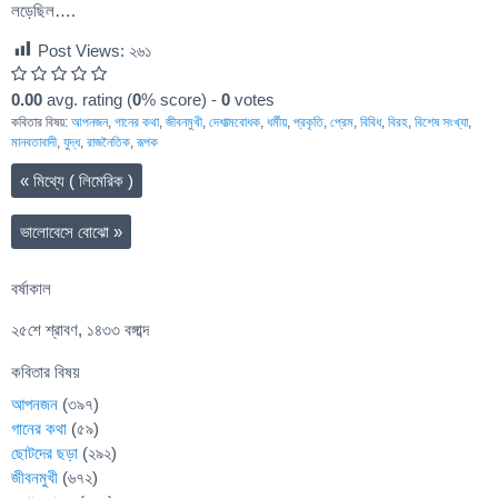
লড়েছিল….
Post Views:
২৬১
0.00
avg. rating (
0
% score) -
0
votes
কবিতার বিষয়:
আপনজন
,
গানের কথা
,
জীবনমুখী
,
দেশাত্মবোধক
,
ধর্মীয়
,
প্রকৃতি
,
প্রেম
,
বিবিধ
,
বিরহ
,
বিশেষ সংখ্যা
,
মানবতাবাদী
,
যুদ্ধ
,
রাজনৈতিক
,
রূপক
«
মিথ্যে ( লিমেরিক )
ভালোবেসে বোঝো
»
বর্ষাকাল
২৫শে শ্রাবণ, ১৪৩৩ বঙ্গাব্দ
কবিতার বিষয়
আপনজন
(৩৯৭)
গানের কথা
(৫৯)
ছোটদের ছড়া
(২৯২)
জীবনমুখী
(৬৭২)