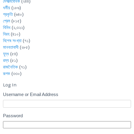
দেশাত্মবোধক
(২৪৪)
ধর্মীয়
(১৮৬)
প্রকৃতি
(৬৪০)
প্রেম
(৮১৫)
বিবিধ
(২,৩২২)
বিরহ
(৪১০)
বিশেষ সংখ্যা
(৭১)
মানবতাবাদী
(২৮৫)
যুদ্ধ
(৫৪)
রম্য
(৫১)
রাজনৈতিক
(৭১)
রূপক
(৩৩০)
Log In
Username or Email Address
Password