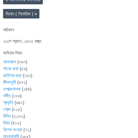
মিথ্যে ( লিমেরিক )
»
বর্ষাকাল
২৩শে শ্রাবণ, ১৪৩৩ বঙ্গাব্দ
কবিতার বিষয়
আপনজন
(৩৯৭)
গানের কথা
(৫৯)
ছোটদের ছড়া
(২৯২)
জীবনমুখী
(৬৭২)
দেশাত্মবোধক
(২৪৪)
ধর্মীয়
(১৮৬)
প্রকৃতি
(৬৪০)
প্রেম
(৮১৫)
বিবিধ
(২,৩২২)
বিরহ
(৪১০)
বিশেষ সংখ্যা
(৭১)
মানবতাবাদী
(২৮৫)