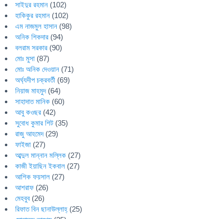
সাইদুর রহমান
(102)
হাকিকুর রহমান
(102)
এম নাজমুল হাসান
(98)
অনিক শিকদার
(94)
বলরাম সরকার
(90)
মোঃ মুসা
(87)
মোঃ অনিক দেওয়ান
(71)
অর্ঘ্যদীপ চক্রবর্তী
(69)
নিয়াজ মাহমুদ
(64)
সাহাদাত মানিক
(60)
আবু কওছর
(42)
সুবোধ কুমার শিট
(35)
রাজু আহমেদ
(29)
ফাইজা
(27)
আব্দুল মান্নান মল্লিক
(27)
কাজী ইয়াছিন ইকবাল
(27)
আশিক ফয়সাল
(27)
আশরাফ
(26)
মেহবুব
(26)
রিফাত বিন ছানাউল্লাহ্
(25)