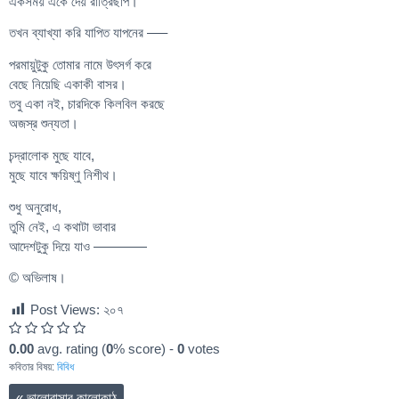
একসময় এঁকে দেয় রাত্রিছাপ।
তখন ব্যাখ্যা করি যাপিত যাপনের —–
পরমায়ুটুকু তোমার নামে উৎসর্গ করে
বেছে নিয়েছি একাকী বাসর।
তবু একা নই, চারদিকে কিলবিল করছে
অজস্র শুন্যতা।
চন্দ্রালোক মুছে যাবে,
মুছে যাবে ক্ষয়িষ্ণু নিশীথ।
শুধু অনুরোধ,
তুমি নেই, এ কথাটা ভাবার
আদেশটুকু দিয়ে যাও ————
© অভিলাষ।
Post Views:
২০৭
0.00
avg. rating (
0
% score) -
0
votes
কবিতার বিষয়:
বিবিধ
«
ভালোবাসার কালোকাঠ