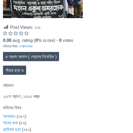
Post Views:
২২৮
0.00
avg. rating (
0
% score) -
0
votes
কবিতার বিষয়:
দেশাত্মবোধক
«
প্রথম আলাপ ( প্রেমের লিমেরিক )
গাঁয়ের ছড়া
»
বর্ষাকাল
২৩শে শ্রাবণ, ১৪৩৩ বঙ্গাব্দ
কবিতার বিষয়
আপনজন
(৩৯৭)
গানের কথা
(৫৯)
ছোটদের ছড়া
(২৯২)