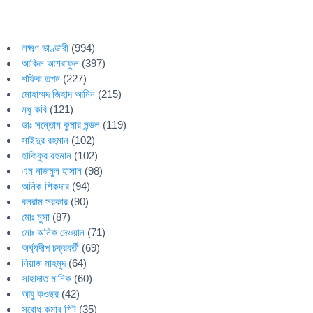
লক্ষ্মণ ভাণ্ডারী
(994)
আকিল আশরাফুল
(397)
শফিক তপন
(227)
মোহাম্মদ জিহাদ আমিন
(215)
মধু কবি
(121)
ডাঃ সন্তোষ কুমার মন্ডল
(119)
সাইদুর রহমান
(102)
হাকিকুর রহমান
(102)
এম নাজমুল হাসান
(98)
অনিক শিকদার
(94)
বলরাম সরকার
(90)
মোঃ মুসা
(87)
মোঃ অনিক দেওয়ান
(71)
অর্ঘ্যদীপ চক্রবর্তী
(69)
নিয়াজ মাহমুদ
(64)
সাহাদাত মানিক
(60)
আবু কওছর
(42)
সুবোধ কুমার শিট
(35)