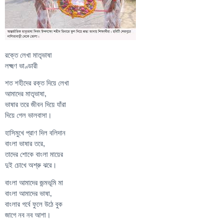
রক্তে লেখা মাতৃভাষা
লক্ষ্মণ ভাণ্ডারী
শত শহীদের রক্ত দিয়ে লেখা
আমাদের মাতৃভাষা,
ভাষার তরে জীবন দিয়ে যাঁরা
দিয়ে গেল ভালবাসা।
হাসিমুখে প্রাণ দিল বলিদান
বাংলা ভাষার তরে,
তাদের শোকে বাংলা মায়ের
দুই চোখে অশ্রু ঝরে।
বাংলা আমাদের জন্মভূমি মা
বাংলা আমাদের ভাষা,
বাংলার গর্বে ফুলে উঠে বুক
জাগে নব নব আশা।