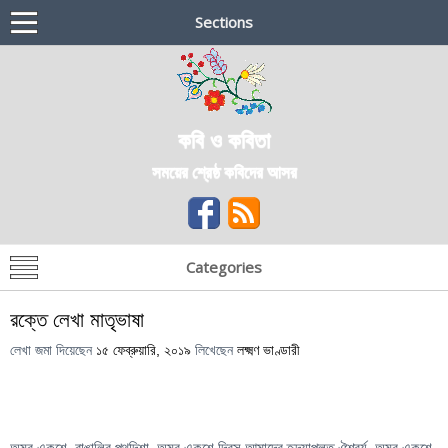
Sections
কবি ও কবিতা
সময়ের শ্রেষ্ঠ কবিদের আসর
Categories
রক্তে লেখা মাতৃভাষা
লেখা জমা দিয়েছেন
১৫ ফেব্রুয়ারি, ২০১৯
লিখেছেন
লক্ষ্মণ ভাণ্ডারী
অমর একুশে, বাঙালির পথদিশা, অমর একুশে দিবস আমাদের হৃদয়াপ্লুত ঐশ্বর্য, অমর একুশে