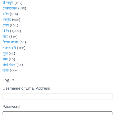
জীবনমুখী
(৬৭২)
দেশাত্মবোধক
(২৪৪)
ধর্মীয়
(১৮৬)
প্রকৃতি
(৬৪০)
প্রেম
(৮১৫)
বিবিধ
(২,৩২২)
বিরহ
(৪১০)
বিশেষ সংখ্যা
(৭১)
মানবতাবাদী
(২৮৫)
যুদ্ধ
(৫৪)
রম্য
(৫১)
রাজনৈতিক
(৭১)
রূপক
(৩৩০)
Log In
Username or Email Address
Password