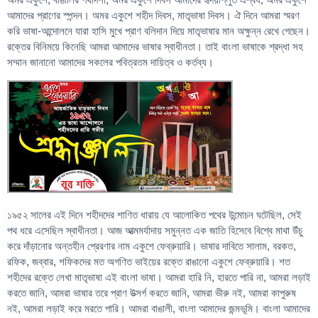
আমাদের প্রাণের স্পন্দন। অমর একুশে শহীদ দিবস, মাতৃভাষা দিবস। ঐ দিনে আমরা স্মরণ
করি ভাষা-আন্দোলনে যারা হাসি মুখে প্রাণ বলিদান দিয়ে মাতৃভাষার মান অক্ষুন্ন রেখে গেছেন।
রক্তের বিনিময়ে কিনেছি আমরা আমাদের ভাষার স্বাধীনতা। তাই বাংলা ভাষাকে শ্রদ্ধা সহ
সম্মান জানানো আমাদের সকলের পবিত্রতম দায়িত্ব ও কর্তব্য।
১৯৫২ সালের এই দিনে শহীদদের শাণিত ধারায় যে আলোকিত পথের উন্মোচন ঘটেছিল, সেই
পথ ধরে এসেছিল স্বাধীনতা। আজ আত্মমর্যাদায় সমুন্নত এক জাতি হিসেবে বিশ্বে মাথা উঁচু
করে দাঁড়ানোর অন্তহীন প্রেরণার নাম একুশে ফেব্রুয়ারি। ভাষার দাবিতে সালাম, বরকত,
রফিক, জব্বার, শফিকদের মত অগণিত ভাইয়ের রক্তে রাঙানো একুশে ফেব্রুয়ারি। শত
শহীদের রক্তে লেখা মাতৃভাষা এই বাংলা ভাষা। আমরা হারি নি, হারতে পারি না, আমরা লড়াই
করতে জানি, আমরা ভাষার তরে প্রাণ উত্সর্গ করতে জানি, আমরা ভীরু নই, আমরা কাপুরুষ
নই, আমরা লড়াই করে মরতে পারি। আমরা বাঙালী, বাংলা আমাদের জন্মভূমি। বাংলা আমাদের