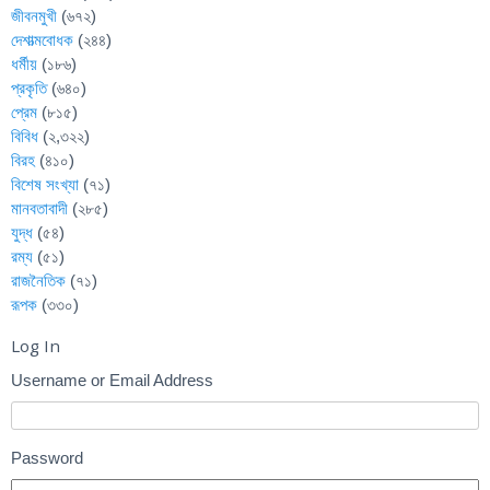
জীবনমুখী
(৬৭২)
দেশাত্মবোধক
(২৪৪)
ধর্মীয়
(১৮৬)
প্রকৃতি
(৬৪০)
প্রেম
(৮১৫)
বিবিধ
(২,৩২২)
বিরহ
(৪১০)
বিশেষ সংখ্যা
(৭১)
মানবতাবাদী
(২৮৫)
যুদ্ধ
(৫৪)
রম্য
(৫১)
রাজনৈতিক
(৭১)
রূপক
(৩৩০)
Log In
Username or Email Address
Password