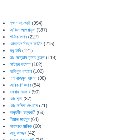
লক্ষ্মণ ভাণ্ডারী
(994)
আকিল আশরাফুল
(397)
শফিক তপন
(227)
মোহাম্মদ জিহাদ আমিন
(215)
মধু কবি
(121)
ডাঃ সন্তোষ কুমার মন্ডল
(119)
সাইদুর রহমান
(102)
হাকিকুর রহমান
(102)
এম নাজমুল হাসান
(98)
অনিক শিকদার
(94)
বলরাম সরকার
(90)
মোঃ মুসা
(87)
মোঃ অনিক দেওয়ান
(71)
অর্ঘ্যদীপ চক্রবর্তী
(69)
নিয়াজ মাহমুদ
(64)
সাহাদাত মানিক
(60)
আবু কওছর
(42)
সুবোধ কুমার শিট
(35)