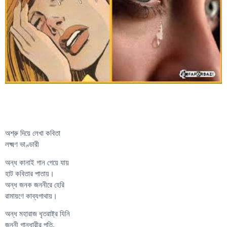
অশ্রু দিয়ে লেখা কবিতা
লক্ষ্মণ ভাণ্ডারী
অন্ধ কানাই গান গেয়ে যায়
হাট কবিতার পাতায়।
অন্ধ জনক জননীরে হেরি
রামায়ণে কাব্যগাথায়।
অন্ধ মহারাজ ধৃতরাষ্ট্র যিনি
জননী গান্ধারীর পতি,