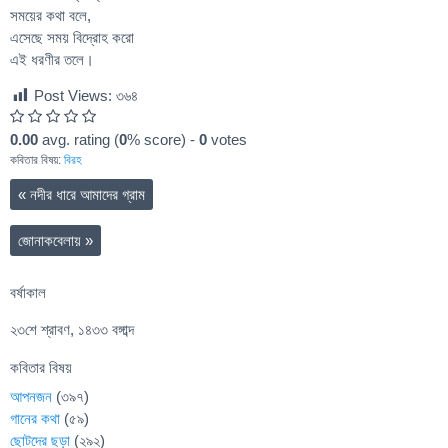
সময়ের কথা বলে,
এসেছে সময় বিদ্রোহ করো
এই ধরণীর তলে।
Post Views:
৩৬৪
0.00
avg. rating (
0
% score) -
0
votes
কবিতার বিষয়:
বিরহ
«
নদীর ধারে আমাদের গ্রাম
জোনাকবেলায়
»
বর্ষাকাল
২৩শে শ্রাবণ, ১৪৩৩ বঙ্গাব্দ
কবিতার বিষয়
আপনজন
(৩৯৭)
গানের কথা
(৫৯)
ছোটদের ছড়া
(২৯২)