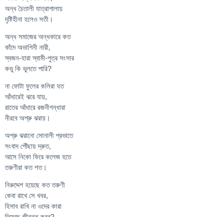
অন্ধ চৈতালী যাত্রাপালায়
দৃষ্টিহীনা হলেও সতী।
অন্ধ সমাজের অন্ধকারে কত
কাঁদে অভাগিনী নারী,
স্বজন-হারা স্বামী-পুত্র সংসার
কভু কি ভুলতে পারি?
না ফোটা ফুলের কলিরা যত
আঁধারেই ঝরে যায়,
রাতের আঁধারে রজনীগন্ধারা
নীরবে অশ্রু ঝরায়।
অশ্রু ঝরানো সোনালী প্রভাতে
সংবাদ পৌঁছায় দ্রুত,
আসে নিকো ফিরে কলেজ হতে
তরুণীরা কত শত।
নিরুদ্দেশ হয়েছে কত তরুণী
কেবা রাখে সে খবর,
হিসাব রাখি না ওদের কারা
দিয়েছে জীবন্ত কবর?