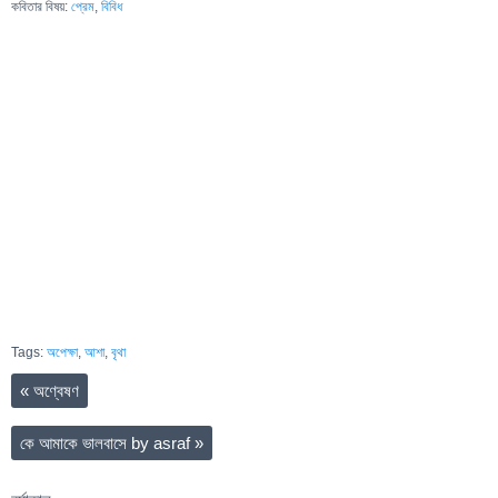
কবিতার বিষয়:
প্রেম
,
বিবিধ
Tags:
অপেক্ষা
,
আশা
,
বৃথা
«
অণ্বেষণ
কে আমাকে ভালবাসে by asraf
»