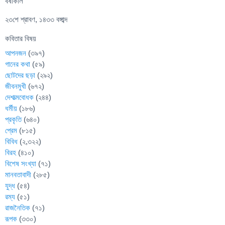
বর্ষাকাল
২৩শে শ্রাবণ, ১৪৩৩ বঙ্গাব্দ
কবিতার বিষয়
আপনজন
(৩৯৭)
গানের কথা
(৫৯)
ছোটদের ছড়া
(২৯২)
জীবনমুখী
(৬৭২)
দেশাত্মবোধক
(২৪৪)
ধর্মীয়
(১৮৬)
প্রকৃতি
(৬৪০)
প্রেম
(৮১৫)
বিবিধ
(২,৩২২)
বিরহ
(৪১০)
বিশেষ সংখ্যা
(৭১)
মানবতাবাদী
(২৮৫)
যুদ্ধ
(৫৪)
রম্য
(৫১)
রাজনৈতিক
(৭১)
রূপক
(৩৩০)