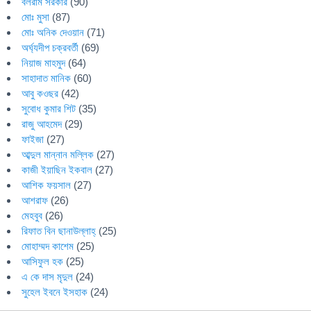
বলরাম সরকার
(90)
মোঃ মুসা
(87)
মোঃ অনিক দেওয়ান
(71)
অর্ঘ্যদীপ চক্রবর্তী
(69)
নিয়াজ মাহমুদ
(64)
সাহাদাত মানিক
(60)
আবু কওছর
(42)
সুবোধ কুমার শিট
(35)
রাজু আহমেদ
(29)
ফাইজা
(27)
আব্দুল মান্নান মল্লিক
(27)
কাজী ইয়াছিন ইকবাল
(27)
আশিক ফয়সাল
(27)
আশরাফ
(26)
মেহবুব
(26)
রিফাত বিন ছানাউল্লাহ্
(25)
মোহাম্মদ কাশেম
(25)
আসিফুল হক
(25)
এ কে দাস মৃদুল
(24)
সুহেল ইবনে ইসহাক
(24)