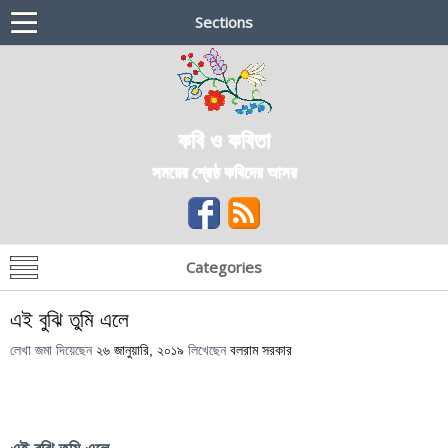
Sections
কবি ও কবিতা
সময়ের শ্রেষ্ঠ কবিদের আসর
Categories
এই বুঝি তুমি এলে
লেখা জমা দিয়েছেন
২৬ জানুয়ারি, ২০১৯
লিখেছেন
বলরাম সরকার
এই বুঝি তুমি এলে