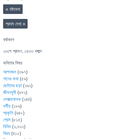
«
নষ্টবেলা
প্রথম দেখা
»
বর্ষাকাল
২৩শে শ্রাবণ, ১৪৩৩ বঙ্গাব্দ
কবিতার বিষয়
আপনজন
(৩৯৭)
গানের কথা
(৫৯)
ছোটদের ছড়া
(২৯২)
জীবনমুখী
(৬৭২)
দেশাত্মবোধক
(২৪৪)
ধর্মীয়
(১৮৬)
প্রকৃতি
(৬৪০)
প্রেম
(৮১৫)
বিবিধ
(২,৩২২)
বিরহ
(৪১০)