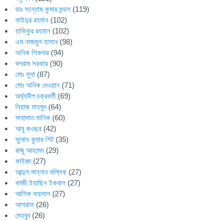
ডাঃ সন্তোষ কুমার মন্ডল
(119)
সাইদুর রহমান
(102)
হাকিকুর রহমান
(102)
এম নাজমুল হাসান
(98)
অনিক শিকদার
(94)
বলরাম সরকার
(90)
মোঃ মুসা
(87)
মোঃ অনিক দেওয়ান
(71)
অর্ঘ্যদীপ চক্রবর্তী
(69)
নিয়াজ মাহমুদ
(64)
সাহাদাত মানিক
(60)
আবু কওছর
(42)
সুবোধ কুমার শিট
(35)
রাজু আহমেদ
(29)
ফাইজা
(27)
আব্দুল মান্নান মল্লিক
(27)
কাজী ইয়াছিন ইকবাল
(27)
আশিক ফয়সাল
(27)
আশরাফ
(26)
মেহবুব
(26)