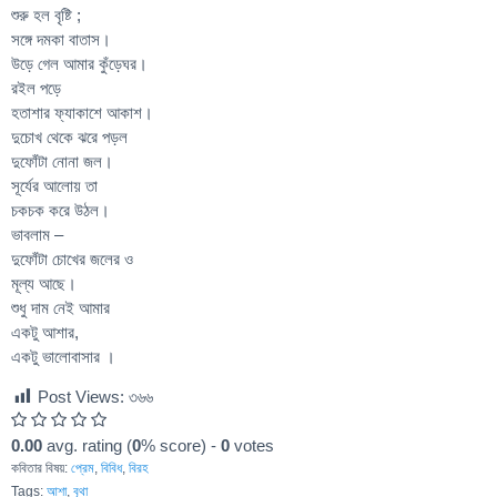
শুরু হল বৃষ্টি ;
সঙ্গে দমকা বাতাস।
উড়ে গেল আমার কুঁড়েঘর।
রইল পড়ে
হতাশার ফ্যাকাশে আকাশ।
দুচোখ থেকে ঝরে পড়ল
দুফোঁটা নোনা জল।
সূর্যের আলোয় তা
চকচক করে উঠল।
ভাবলাম –
দুফোঁটা চোখের জলের ও
মূল্য আছে।
শুধু দাম নেই আমার
একটু আশার,
একটু ভালোবাসার ।
Post Views:
৩৬৬
0.00
avg. rating (
0
% score) -
0
votes
কবিতার বিষয়:
প্রেম
,
বিবিধ
,
বিরহ
Tags:
আশা
,
বৃথা