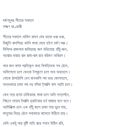
বর্ষণমুখর শীতের সকালে
লক্ষ্মণ ভাণ্ডারী
শীতের সকালে নামিল বাদল মেঘ ডাকে গুরু গুরু,
বিজুলি ঝলসিছে কালি মাখা মেঘে হইল বর্ষণ শুরু।
দিল্লির রাজপথে জমিয়াছে জল বহিতেছে হাঁটু-জল,
অঝোর ধারায় ঝম ঝমা-ঝম রবে বরিষণ অবিরল।
পথে জল কাদা প্রতিকূল বাধা বিপত্তিকে সব ঠেলে,
অফিসেতে চলে কেহবা ইস্কুলে চলে সবে অবহেলে।
লোকে ঠাসাঠাসি যেন বানভাসি পথ ভরে কোলাহলে,
অন্ধকারে ঢাকা পথ নয় ফাঁকা ট্যাক্সি বাস অটো চলে।
কেহ লয়ে ছাতা ঢাকিয়াছে মাথা চলে অতি সন্তর্পনে,
পিছনে তাহার ট্যাক্সি ড্রাইভার হর্ন বাজায় ঘনে ঘনে।
অটোরিক্সা চলে এক হাঁটু জলে চাকা তার ডুবে যায়,
মানুষের ভিড়ে ঠেলে সবাকারে বাসেতে উঠিতে চায়।
দেখি একটু পরে বৃষ্টি নাহি ঝরে গগনে উঠিল রবি,