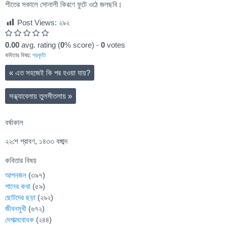
শীতের সকালে সোনালী কিরণে ফুটে ওঠে জলছবি।
Post Views:
২৯২
0.00
avg. rating (
0
% score) -
0
votes
কবিতার বিষয়:
প্রকৃতি
«
এত সহজেই কি পর হওয়া যায়?
সন্ধ্যাবেলায় তুলসীতলায়
»
বর্ষাকাল
২২শে শ্রাবণ, ১৪৩৩ বঙ্গাব্দ
কবিতার বিষয়
আপনজন
(৩৯৭)
গানের কথা
(৫৯)
ছোটদের ছড়া
(২৯২)
জীবনমুখী
(৬৭২)
দেশাত্মবোধক
(২৪৪)