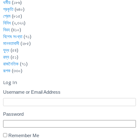
ধর্মীয়
(১৮৬)
প্রকৃতি
(৬৪০)
প্রেম
(৮১৫)
বিবিধ
(২,৩২২)
বিরহ
(৪১০)
বিশেষ সংখ্যা
(৭১)
মানবতাবাদী
(২৮৫)
যুদ্ধ
(৫৪)
রম্য
(৫১)
রাজনৈতিক
(৭১)
রূপক
(৩৩০)
Log In
Username or Email Address
Password
Remember Me