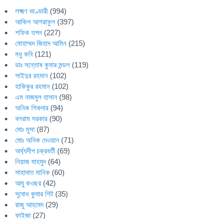
লক্ষ্মণ ভাণ্ডারী
(994)
আকিল আশরাফুল
(397)
শফিক তপন
(227)
মোহাম্মদ জিহাদ আমিন
(215)
মধু কবি
(121)
ডাঃ সন্তোষ কুমার মন্ডল
(119)
সাইদুর রহমান
(102)
হাকিকুর রহমান
(102)
এম নাজমুল হাসান
(98)
অনিক শিকদার
(94)
বলরাম সরকার
(90)
মোঃ মুসা
(87)
মোঃ অনিক দেওয়ান
(71)
অর্ঘ্যদীপ চক্রবর্তী
(69)
নিয়াজ মাহমুদ
(64)
সাহাদাত মানিক
(60)
আবু কওছর
(42)
সুবোধ কুমার শিট
(35)
রাজু আহমেদ
(29)
ফাইজা
(27)