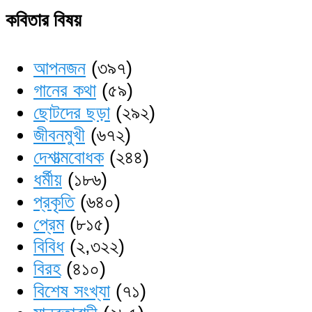
কবিতার বিষয়
আপনজন
(৩৯৭)
গানের কথা
(৫৯)
ছোটদের ছড়া
(২৯২)
জীবনমুখী
(৬৭২)
দেশাত্মবোধক
(২৪৪)
ধর্মীয়
(১৮৬)
প্রকৃতি
(৬৪০)
প্রেম
(৮১৫)
বিবিধ
(২,৩২২)
বিরহ
(৪১০)
বিশেষ সংখ্যা
(৭১)