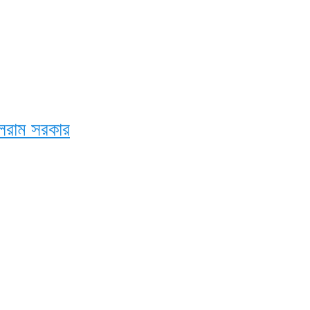
লরাম সরকার