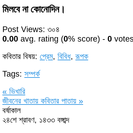
মিলবে না কোনোদিন।
Post Views:
৩০৪
0.00
avg. rating (
0
% score) -
0
vote
কবিতার বিষয়:
প্রেম
,
বিবিধ
,
রূপক
Tags:
সম্পর্ক
«
ভিখারি
জীবনের খাতায় কবিতার পাতায়
»
বর্ষাকাল
২৪শে শ্রাবণ, ১৪৩৩ বঙ্গাব্দ