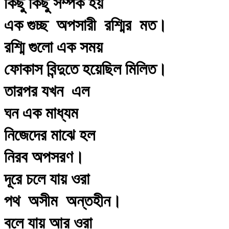
কিছু কিছু সম্পর্ক হয়
এক গুচ্ছ অপসারী রশ্মির মত।
রশ্মি গুলো এক সময়
ফোকাস বিন্দুতে হয়েছিল মিলিত।
তারপর যখন এল
ঘন এক মাধ্যম
নিজেদের মাঝে হল
নিরব অপসরণ।
দূরে চলে যায় ওরা
পথ অসীম অন্তহীন।
বলে যায় আর ওরা