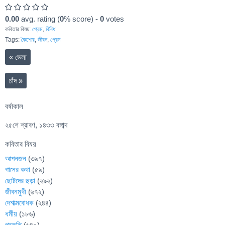
0.00
avg. rating (
0
% score) -
0
votes
কবিতার বিষয়:
প্রেম
,
বিবিধ
Tags:
কৈশোর
,
জীবন
,
প্রেম
«
ভেলা
চাঁদ
»
বর্ষাকাল
২৫শে শ্রাবণ, ১৪৩৩ বঙ্গাব্দ
কবিতার বিষয়
আপনজন
(৩৯৭)
গানের কথা
(৫৯)
ছোটদের ছড়া
(২৯২)
জীবনমুখী
(৬৭২)
দেশাত্মবোধক
(২৪৪)
ধর্মীয়
(১৮৬)
প্রকৃতি
(৬৪০)