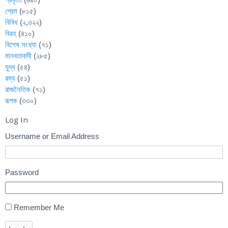
প্রেম
(৮১৫)
বিবিধ
(২,৩২২)
বিরহ
(৪১০)
বিশেষ সংখ্যা
(৭১)
মানবতাবাদী
(২৮৫)
যুদ্ধ
(৫৪)
রম্য
(৫১)
রাজনৈতিক
(৭১)
রূপক
(৩৩০)
Log In
Username or Email Address
Password
Remember Me