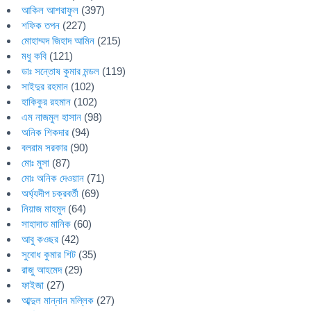
আকিল আশরাফুল
(397)
শফিক তপন
(227)
মোহাম্মদ জিহাদ আমিন
(215)
মধু কবি
(121)
ডাঃ সন্তোষ কুমার মন্ডল
(119)
সাইদুর রহমান
(102)
হাকিকুর রহমান
(102)
এম নাজমুল হাসান
(98)
অনিক শিকদার
(94)
বলরাম সরকার
(90)
মোঃ মুসা
(87)
মোঃ অনিক দেওয়ান
(71)
অর্ঘ্যদীপ চক্রবর্তী
(69)
নিয়াজ মাহমুদ
(64)
সাহাদাত মানিক
(60)
আবু কওছর
(42)
সুবোধ কুমার শিট
(35)
রাজু আহমেদ
(29)
ফাইজা
(27)
আব্দুল মান্নান মল্লিক
(27)