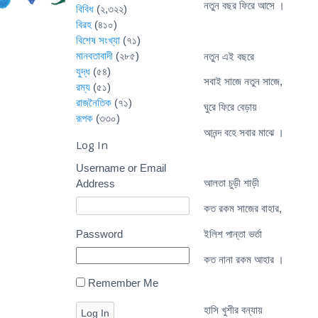
নতুন বছর ফিরে আসে ।
বিবিধ
(২,৩২২)
বিরহ
(৪১০)
বিশেষ সংখ্যা
(৭১)
মানবতাবাদী
(২৮৫)
নতুন এই বছরে
যুদ্ধ
(৫৪)
সবাই সাজে নতুন সাজে,
রম্য
(৫১)
রাজনৈতিক
(৭১)
ঘুরে ফিরে বেড়ায়
রূপক
(৩৩০)
আনন্দ বহে সবার মাঝে ।
Log In
Username or Email
আলতা চুড়ী শাড়ী
Address
কত রকম সাজের বাহার,
Password
ইলিশ পান্তা ভর্তা
কত নানা রকম আহার ।
Remember Me
হাসি খুশীর বন্যায়
Log In