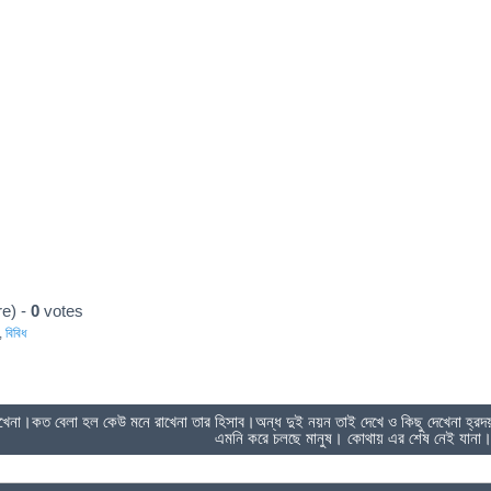
e) -
0
votes
,
বিবিধ
েনা।কত বেলা হল কেউ মনে রাখেনা তার হিসাব।অন্ধ দুই নয়ন তাই দেখে ও কিছু দেখেনা হ্র
এমনি করে চলছে মানুষ। কোথায় এর শেষ নেই যানা