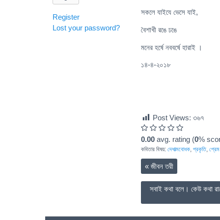
সকলে যাইযে ভেসে যাই,
Register
Lost your password?
বৈশাখী রঙে ঢঙে
মনের হর্ষে নববর্ষে হারাই ।
১৪-৪-২০১৮
Post Views:
৩৬৭
0.00
avg. rating (
0
% scor
কবিতার বিষয়:
দেশাত্মবোধক
,
প্রকৃতি
,
প্রেম
«
জীবন তরী
সবাই কথা বলে। কেউ কথা রাখ