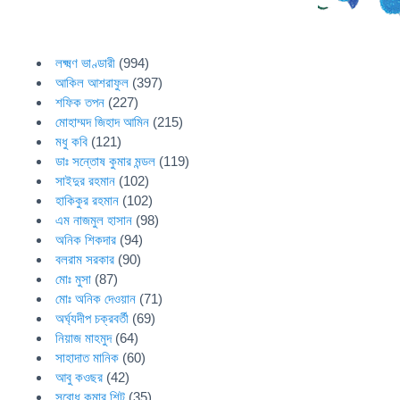
লক্ষ্মণ ভাণ্ডারী
(994)
আকিল আশরাফুল
(397)
শফিক তপন
(227)
মোহাম্মদ জিহাদ আমিন
(215)
মধু কবি
(121)
ডাঃ সন্তোষ কুমার মন্ডল
(119)
সাইদুর রহমান
(102)
হাকিকুর রহমান
(102)
এম নাজমুল হাসান
(98)
অনিক শিকদার
(94)
বলরাম সরকার
(90)
মোঃ মুসা
(87)
মোঃ অনিক দেওয়ান
(71)
অর্ঘ্যদীপ চক্রবর্তী
(69)
নিয়াজ মাহমুদ
(64)
সাহাদাত মানিক
(60)
আবু কওছর
(42)
সুবোধ কুমার শিট
(35)