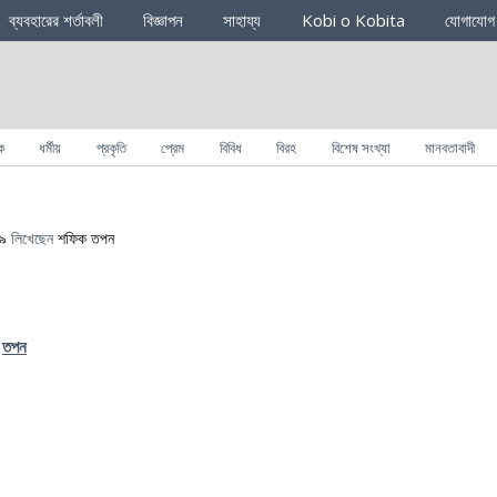
ব্যবহারের শর্তাবলী
বিজ্ঞাপন
সাহায্য
Kobi o Kobita
যোগাযোগ
ক
ধর্মীয়
প্রকৃতি
প্রেম
বিবিধ
বিরহ
বিশেষ সংখ্যা
মানবতাবাদী
১৯
লিখেছেন
শফিক তপন
তপন