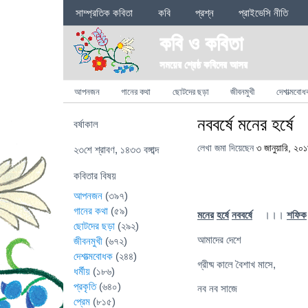
Sections
সাম্প্রতিক কবিতা
কবি
প্রশ্ন
প্রাইভেসি নীতি
কবি ও কবিতা
সময়ের শ্রেষ্ঠ কবিদের আসর
Categories
আপনজন
গানের কথা
ছোটদের ছড়া
জীবনমুখী
দেশাত্মবোধ
নববর্ষে মনের হর্ষে
বর্ষাকাল
লেখা জমা দিয়েছেন
৩ জানুয়ারি, ২০
২৩শে শ্রাবণ, ১৪৩৩ বঙ্গাব্দ
কবিতার বিষয়
আপনজন
(৩৯৭)
গানের কথা
(৫৯)
মনের
হর্ষে
নববর্ষে
।।।
শফিক
ছোটদের ছড়া
(২৯২)
আমাদের দেশে
জীবনমুখী
(৬৭২)
দেশাত্মবোধক
(২৪৪)
গ্রীষ্ম কালে বৈশাখ মাসে,
ধর্মীয়
(১৮৬)
প্রকৃতি
(৬৪০)
নব নব সাজে
প্রেম
(৮১৫)