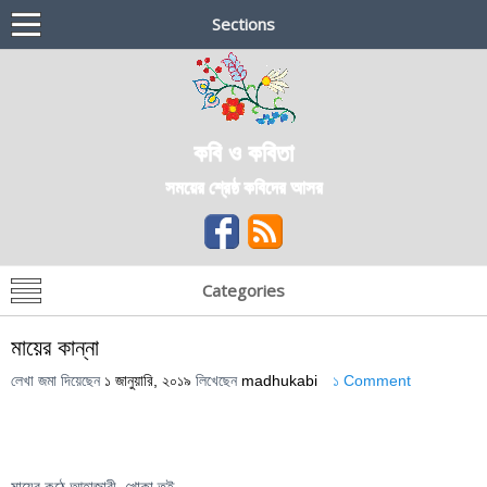
Sections
কবি ও কবিতা
সময়ের শ্রেষ্ঠ কবিদের আসর
Categories
মায়ের কান্না
লেখা জমা দিয়েছেন
১ জানুয়ারি, ২০১৯
লিখেছেন
madhukabi
১ Comment
মায়ের কন্ঠে আহাজারী, খোকা তুই