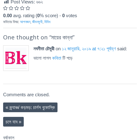
Post Views:
৬৬২
0.00
avg. rating (
0
% score) -
0
votes
কবিতার বিষয়:
আপনজন
,
জীবনমুখী
,
বিবিধ
One thought on “
মায়ের কান্না
”
নবনীতা চৌধুরী
on
১২ জানুয়ারি, ২০১৯ at ৭:২১ পূর্বাহ্ণ
said:
ভালো লাগল
কবিতা
টি পড়ে
Comments are closed.
«
ক্র্যাঞ্চ/ কড়মড়: চার্লস বুকোস্কি
চলে যাব
»
বর্ষাকাল