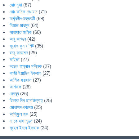
মোঃ মুসা
(87)
মোঃ অনিক দেওয়ান
(71)
অর্ঘ্যদীপ চক্রবর্তী
(69)
নিয়াজ মাহমুদ
(64)
সাহাদাত মানিক
(60)
আবু কওছর
(42)
সুবোধ কুমার শিট
(35)
রাজু আহমেদ
(29)
ফাইজা
(27)
আব্দুল মান্নান মল্লিক
(27)
কাজী ইয়াছিন ইকবাল
(27)
আশিক ফয়সাল
(27)
আশরাফ
(26)
মেহবুব
(26)
রিফাত বিন ছানাউল্লাহ্
(25)
মোহাম্মদ কাশেম
(25)
আসিফুল হক
(25)
এ কে দাস মৃদুল
(24)
সুহেল ইবনে ইসহাক
(24)