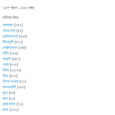
২২শে শ্রাবণ, ১৪৩৩ বঙ্গাব্দ
কবিতার বিষয়
আপনজন
(৩৯৭)
গানের কথা
(৫৯)
ছোটদের ছড়া
(২৯২)
জীবনমুখী
(৬৭২)
দেশাত্মবোধক
(২৪৪)
ধর্মীয়
(১৮৬)
প্রকৃতি
(৬৪০)
প্রেম
(৮১৫)
বিবিধ
(২,৩২২)
বিরহ
(৪১০)
বিশেষ সংখ্যা
(৭১)
মানবতাবাদী
(২৮৫)
যুদ্ধ
(৫৪)
রম্য
(৫১)
রাজনৈতিক
(৭১)
রূপক
(৩৩০)