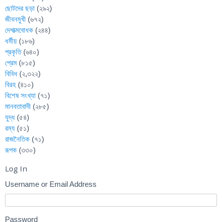
ছোটদের ছড়া
(২৯২)
জীবনমুখী
(৬৭২)
দেশাত্মবোধক
(২৪৪)
ধর্মীয়
(১৮৬)
প্রকৃতি
(৬৪০)
প্রেম
(৮১৫)
বিবিধ
(২,৩২২)
বিরহ
(৪১০)
বিশেষ সংখ্যা
(৭১)
মানবতাবাদী
(২৮৫)
যুদ্ধ
(৫৪)
রম্য
(৫১)
রাজনৈতিক
(৭১)
রূপক
(৩৩০)
Log In
Username or Email Address
Password