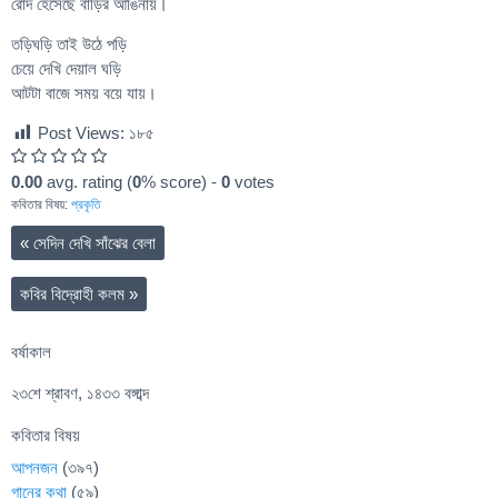
রোদ হেসেছে বাড়ির আঙিনায়।
তড়িঘড়ি তাই উঠে পড়ি
চেয়ে দেখি দেয়াল ঘড়ি
আটটা বাজে সময় বয়ে যায়।
Post Views:
১৮৫
0.00
avg. rating (
0
% score) -
0
votes
কবিতার বিষয়:
প্রকৃতি
«
সেদিন দেখি সাঁঝের বেলা
কবির বিদ্রোহী কলম
»
বর্ষাকাল
২৩শে শ্রাবণ, ১৪৩৩ বঙ্গাব্দ
কবিতার বিষয়
আপনজন
(৩৯৭)
গানের কথা
(৫৯)