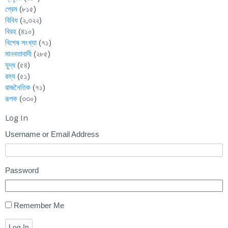
প্রেম
(৮১৫)
বিবিধ
(২,৩২২)
বিরহ
(৪১০)
বিশেষ সংখ্যা
(৭১)
মানবতাবাদী
(২৮৫)
যুদ্ধ
(৫৪)
রম্য
(৫১)
রাজনৈতিক
(৭১)
রূপক
(৩৩০)
Log In
Username or Email Address
Password
Remember Me
Log In