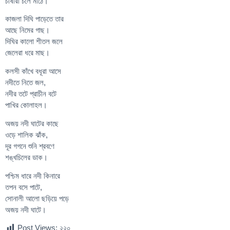
চাষীরা চলে মাঠে।
কাজলা দিঘি পাড়েতে তার
আছে নিমের গাছ।
দিঘির কালো শীতল জলে
জেলেরা ধরে মাছ।
কলসী কাঁখে বধূরা আসে
নদীতে নিতে জল,
নদীর তটে প্রাচীন বটে
পাখির কোলাহল।
অজয় নদী ঘাটের কাছে
ওড়ে শালিক ঝাঁক,
দূর গগনে শুনি শ্রবণে
শঙ্খচিলের ডাক।
পশ্চিম ধারে নদী কিনারে
তপন বসে পাটে,
সোনালী আলো ছড়িয়ে পড়ে
অজয় নদী ঘাটে।
Post Views:
২২০