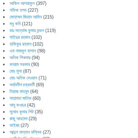
আকিল আশরাফুল
(397)
শফিক তপন
(227)
মোহাম্মদ জিহাদ আমিন
(215)
মধু কবি
(121)
ডাঃ সন্তোষ কুমার মন্ডল
(119)
সাইদুর রহমান
(102)
হাকিকুর রহমান
(102)
এম নাজমুল হাসান
(98)
অনিক শিকদার
(94)
বলরাম সরকার
(90)
মোঃ মুসা
(87)
মোঃ অনিক দেওয়ান
(71)
অর্ঘ্যদীপ চক্রবর্তী
(69)
নিয়াজ মাহমুদ
(64)
সাহাদাত মানিক
(60)
আবু কওছর
(42)
সুবোধ কুমার শিট
(35)
রাজু আহমেদ
(29)
ফাইজা
(27)
আব্দুল মান্নান মল্লিক
(27)