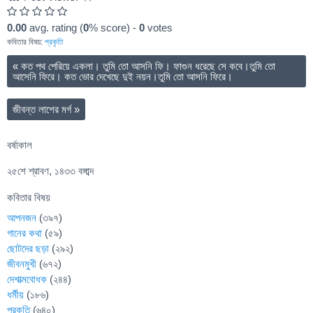
0.00
avg. rating (
0
% score) -
0
votes
কবিতার বিষয়:
প্রকৃতি
«
কত পথ পেরিয়ে একলা। তুমি তো আসনি ফি। ফাগুন ধরেছে সে কবে।তুমি তো
আসেনি ফিরে। কত ভোর দেখেছে দুই নয়ন।তুমি তো আসনি ফিরে।
জীবন্ত লাশের মর্গ
»
বর্ষাকাল
২৫শে শ্রাবণ, ১৪৩৩ বঙ্গাব্দ
কবিতার বিষয়
আপনজন
(৩৯৭)
গানের কথা
(৫৯)
ছোটদের ছড়া
(২৯২)
জীবনমুখী
(৬৭২)
দেশাত্মবোধক
(২৪৪)
ধর্মীয়
(১৮৬)
প্রকৃতি
(৬৪০)