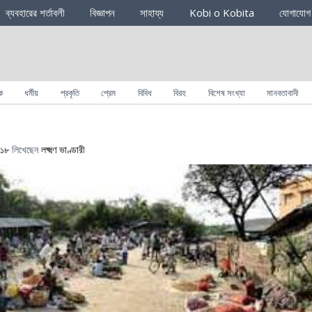
ব্যবহারের শর্তাবলী
বিজ্ঞাপন
সাহায্য
Kobi o Kobita
যোগাযোগ
ক
ধর্মীয়
প্রকৃতি
প্রেম
বিবিধ
বিরহ
বিশেষ সংখ্যা
মানবতাবাদী
০১৮
লিখেছেন
লক্ষ্মণ ভাণ্ডারী