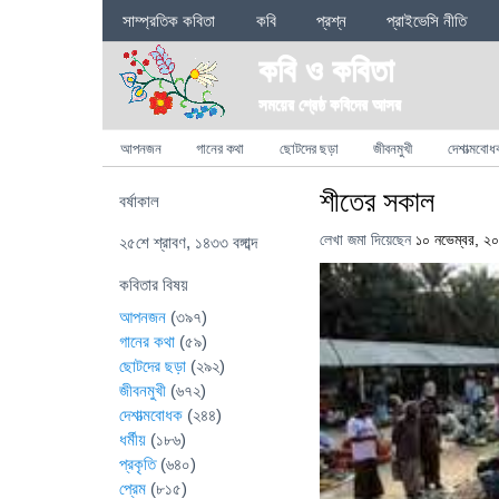
Sections
সাম্প্রতিক কবিতা
কবি
প্রশ্ন
প্রাইভেসি নীতি
কবি ও কবিতা
সময়ের শ্রেষ্ঠ কবিদের আসর
Categories
আপনজন
গানের কথা
ছোটদের ছড়া
জীবনমুখী
দেশাত্মবোধ
শীতের সকাল
বর্ষাকাল
লেখা জমা দিয়েছেন
১০ নভেম্বর, ২
২৫শে শ্রাবণ, ১৪৩৩ বঙ্গাব্দ
কবিতার বিষয়
আপনজন
(৩৯৭)
গানের কথা
(৫৯)
ছোটদের ছড়া
(২৯২)
জীবনমুখী
(৬৭২)
দেশাত্মবোধক
(২৪৪)
ধর্মীয়
(১৮৬)
প্রকৃতি
(৬৪০)
প্রেম
(৮১৫)