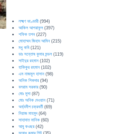
লক্ষ্মণ ভাণ্ডারী
(994)
আকিল আশরাফুল
(397)
শফিক তপন
(227)
মোহাম্মদ জিহাদ আমিন
(215)
মধু কবি
(121)
ডাঃ সন্তোষ কুমার মন্ডল
(119)
সাইদুর রহমান
(102)
হাকিকুর রহমান
(102)
এম নাজমুল হাসান
(98)
অনিক শিকদার
(94)
বলরাম সরকার
(90)
মোঃ মুসা
(87)
মোঃ অনিক দেওয়ান
(71)
অর্ঘ্যদীপ চক্রবর্তী
(69)
নিয়াজ মাহমুদ
(64)
সাহাদাত মানিক
(60)
আবু কওছর
(42)
সুবোধ কুমার শিট
(35)