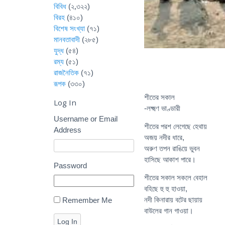
বিবিধ
(২,৩২২)
বিরহ
(৪১০)
বিশেষ সংখ্যা
(৭১)
মানবতাবাদী
(২৮৫)
যুদ্ধ
(৫৪)
রম্য
(৫১)
রাজনৈতিক
(৭১)
রূপক
(৩৩০)
শীতের সকাল
Log In
-লক্ষ্মণ ভাণ্ডারী
Username or Email
শীতের পরশ লেগেছে হেথায়
Address
অজয় নদীর ধারে,
অরুণ তপন রাঙিয়ে ভুবন
হাসিছে আকাশ পারে।
Password
শীতের সকাল সকলে বেহাল
বহিছে হু হু হাওয়া,
নদী কিনারায় বটের ছায়ায়
Remember Me
বাউলের গান গাওয়া।
Log In