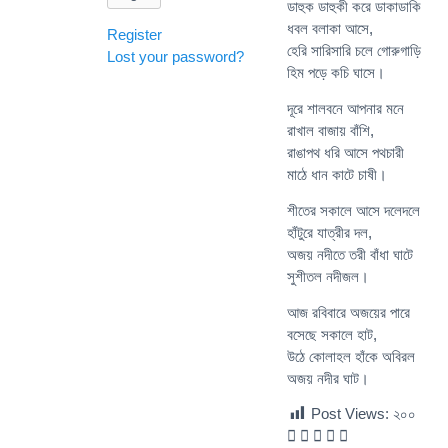
ডাহুক ডাহুকী করে ডাকাডাকি
ধবল বলাকা আসে,
Register
হেরি সারিসারি চলে গোরুগাড়ি
Lost your password?
হিম পড়ে কচি ঘাসে।
দূরে শালবনে আপনার মনে
রাখাল বাজায় বাঁশি,
রাঙাপথ ধরি আসে পথচারী
মাঠে ধান কাটে চাষী।
শীতের সকালে আসে দলেদলে
হাঁটুরে যাত্রীর দল,
অজয় নদীতে তরী বাঁধা ঘাটে
সুশীতল নদীজল।
আজ রবিবারে অজয়ের পারে
বসেছে সকালে হাট,
উঠে কোলাহল হাঁকে অবিরল
অজয় নদীর ঘাট।
Post Views:
২০০