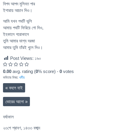
বিপদ আপদ মুসিবত পার
ইশারায় আচান দিও।
আমি যখন পথটি ভুলি
আমায় পথটি ফিরিয়ে গো দিও,
ইহকালে পরোকালে
তুমি আমার ভাগ্য দরজা
আমার তুমি তাঁরই খুলে দিও।
Post Views:
১৯০
0.00
avg. rating (
0
% score) -
0
votes
কবিতার বিষয়:
ধর্মীয়
«
বদলে যাই
ভোরের আলো
»
বর্ষাকাল
২৩শে শ্রাবণ, ১৪৩৩ বঙ্গাব্দ