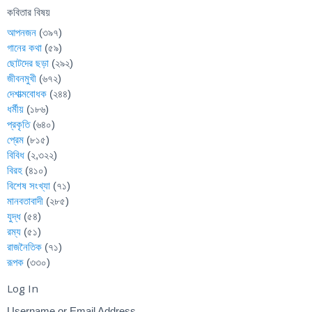
কবিতার বিষয়
আপনজন
(৩৯৭)
গানের কথা
(৫৯)
ছোটদের ছড়া
(২৯২)
জীবনমুখী
(৬৭২)
দেশাত্মবোধক
(২৪৪)
ধর্মীয়
(১৮৬)
প্রকৃতি
(৬৪০)
প্রেম
(৮১৫)
বিবিধ
(২,৩২২)
বিরহ
(৪১০)
বিশেষ সংখ্যা
(৭১)
মানবতাবাদী
(২৮৫)
যুদ্ধ
(৫৪)
রম্য
(৫১)
রাজনৈতিক
(৭১)
রূপক
(৩৩০)
Log In
Username or Email Address