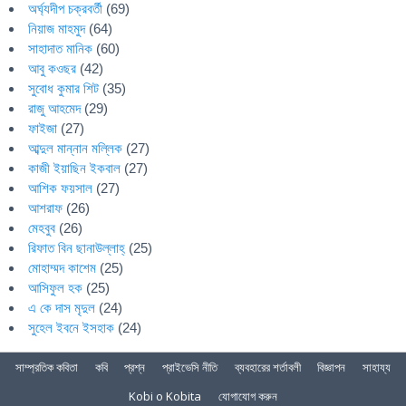
অর্ঘ্যদীপ চক্রবর্তী
(69)
নিয়াজ মাহমুদ
(64)
সাহাদাত মানিক
(60)
আবু কওছর
(42)
সুবোধ কুমার শিট
(35)
রাজু আহমেদ
(29)
ফাইজা
(27)
আব্দুল মান্নান মল্লিক
(27)
কাজী ইয়াছিন ইকবাল
(27)
আশিক ফয়সাল
(27)
আশরাফ
(26)
মেহবুব
(26)
রিফাত বিন ছানাউল্লাহ্
(25)
মোহাম্মদ কাশেম
(25)
আসিফুল হক
(25)
এ কে দাস মৃদুল
(24)
সুহেল ইবনে ইসহাক
(24)
সাম্প্রতিক কবিতা
কবি
প্রশ্ন
প্রাইভেসি নীতি
ব্যবহারের শর্তাবলী
বিজ্ঞাপন
সাহায্য
Kobi o Kobita
যোগাযোগ করুন