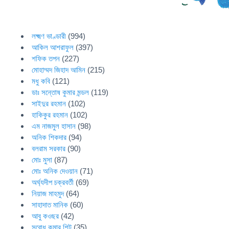
লক্ষ্মণ ভাণ্ডারী
(994)
আকিল আশরাফুল
(397)
শফিক তপন
(227)
মোহাম্মদ জিহাদ আমিন
(215)
মধু কবি
(121)
ডাঃ সন্তোষ কুমার মন্ডল
(119)
সাইদুর রহমান
(102)
হাকিকুর রহমান
(102)
এম নাজমুল হাসান
(98)
অনিক শিকদার
(94)
বলরাম সরকার
(90)
মোঃ মুসা
(87)
মোঃ অনিক দেওয়ান
(71)
অর্ঘ্যদীপ চক্রবর্তী
(69)
নিয়াজ মাহমুদ
(64)
সাহাদাত মানিক
(60)
আবু কওছর
(42)
সুবোধ কুমার শিট
(35)