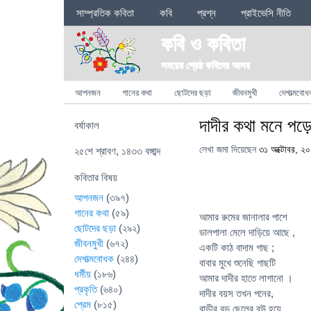
Sections
সাম্প্রতিক কবিতা
কবি
প্রশ্ন
প্রাইভেসি নীতি
কবি ও কবিতা
সময়ের শ্রেষ্ঠ কবিদের আসর
Categories
আপনজন
গানের কথা
ছোটদের ছড়া
জীবনমুখী
দেশাত্মবোধ
দাদীর কথা মনে পড়
বর্ষাকাল
লেখা জমা দিয়েছেন
৩১ অক্টোবর, ২
২৫শে শ্রাবণ, ১৪৩৩ বঙ্গাব্দ
কবিতার বিষয়
আপনজন
(৩৯৭)
গানের কথা
(৫৯)
আমার রুমের জানালার পাশে
ছোটদের ছড়া
(২৯২)
ডালপালা মেলে দাড়িয়ে আছে ,
জীবনমুখী
(৬৭২)
একটি কাঠ বাদাম গাছ ;
দেশাত্মবোধক
(২৪৪)
বাবার মুখে শুনেছি গাছটি
ধর্মীয়
(১৮৬)
আমার দাদীর হাতে লাগানো ।
প্রকৃতি
(৬৪০)
দাদীর বয়স তখন পনের,
প্রেম
(৮১৫)
বাড়ীর বড় ছেলের বউ হয়ে