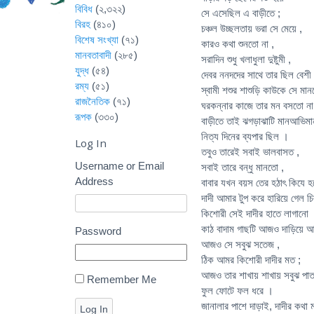
বিবিধ
(২,৩২২)
সে এসেছিল এ বাড়ীতে ;
বিরহ
(৪১০)
চঞ্চল উচ্ছলতায় ভরা সে মেয়ে ,
বিশেষ সংখ্যা
(৭১)
কারও কথা শুনতো না ,
মানবতাবাদী
(২৮৫)
সরাদিন শুধু খলাধুলা দুষ্টুমী ,
যুদ্ধ
(৫৪)
দেবর ননদদের সাথে তার ছিল বেশী 
রম্য
(৫১)
স্বামী শশুর শাশুড়ি কাউকে সে মা
রাজনৈতিক
(৭১)
ঘরকন্নার কাজে তার মন বসতো না
রূপক
(৩৩০)
বাড়ীতে তাই ঝগড়াঝাটি মানআভিমা
নিত্য দিনের ব্যপার ছিল ।
Log In
তবুও তারেই সবাই ভালবাসত ,
Username or Email
সবাই তারে বন্ধু মানতো ,
Address
বাবার যখন বয়স তের হঠাৎ কিযে হ
দাদী আমার টুপ করে হারিয়ে গেল চ
কিশোরী সেই দাদীর হাতে লাগানো
কাঠ বাদাম গাছটি আজও দাড়িয়ে আ
Password
আজও সে সবুঝ সতেজ ,
ঠিক আমর কিশোরী দাদীর মত ;
আজও তার শাখায় শাখায় সবুঝ পাত
Remember Me
ফুল ফোটে ফল ধরে ।
জানালার পাশে দাড়াই, দাদীর কথা 
Log In