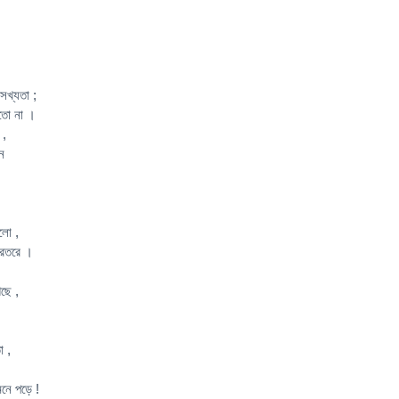
সখ্যতা ;
নতো না ।
 ,
ন
লো ,
িরতরে ।
ছে ,
া ,
মনে পড়ে !