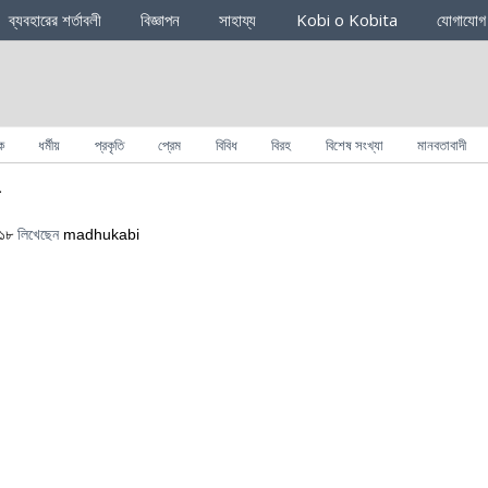
ব্যবহারের শর্তাবলী
বিজ্ঞাপন
সাহায্য
Kobi o Kobita
যোগাযোগ
ক
ধর্মীয়
প্রকৃতি
প্রেম
বিবিধ
বিরহ
বিশেষ সংখ্যা
মানবতাবাদী
ে
০১৮
লিখেছেন
madhukabi