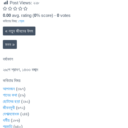
Post Views:
২২৮
0.00
avg. rating (
0
% score) -
0
votes
কবিতার বিষয়:
প্রেম
«
নতুন জীবনের উৎস
মনন
»
বর্ষাকাল
২৬শে শ্রাবণ, ১৪৩৩ বঙ্গাব্দ
কবিতার বিষয়
আপনজন
(৩৯৭)
গানের কথা
(৫৯)
ছোটদের ছড়া
(২৯২)
জীবনমুখী
(৬৭২)
দেশাত্মবোধক
(২৪৪)
ধর্মীয়
(১৮৬)
প্রকৃতি
(৬৪০)