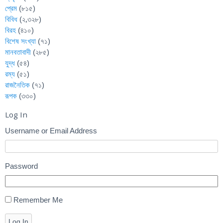
প্রেম
(৮১৫)
বিবিধ
(২,৩২৮)
বিরহ
(৪১০)
বিশেষ সংখ্যা
(৭১)
মানবতাবাদী
(২৮৫)
যুদ্ধ
(৫৪)
রম্য
(৫১)
রাজনৈতিক
(৭১)
রূপক
(৩৩০)
Log In
Username or Email Address
Password
Remember Me
Log In