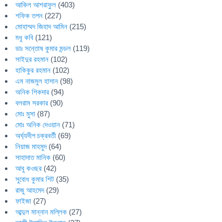
আকিল আশরাফুল
(403)
শফিক তপন
(227)
মোহাম্মদ জিহাদ আমিন
(215)
মধু কবি
(121)
ডাঃ সন্তোষ কুমার মন্ডল
(119)
সাইদুর রহমান
(102)
হাকিকুর রহমান
(102)
এম নাজমুল হাসান
(98)
অনিক শিকদার
(94)
বলরাম সরকার
(90)
মোঃ মুসা
(87)
মোঃ অনিক দেওয়ান
(71)
অর্ঘ্যদীপ চক্রবর্তী
(69)
নিয়াজ মাহমুদ
(64)
সাহাদাত মানিক
(60)
আবু কওছর
(42)
সুবোধ কুমার শিট
(35)
রাজু আহমেদ
(29)
ফাইজা
(27)
আব্দুল মান্নান মল্লিক
(27)