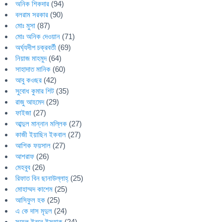
অনিক শিকদার
(94)
বলরাম সরকার
(90)
মোঃ মুসা
(87)
মোঃ অনিক দেওয়ান
(71)
অর্ঘ্যদীপ চক্রবর্তী
(69)
নিয়াজ মাহমুদ
(64)
সাহাদাত মানিক
(60)
আবু কওছর
(42)
সুবোধ কুমার শিট
(35)
রাজু আহমেদ
(29)
ফাইজা
(27)
আব্দুল মান্নান মল্লিক
(27)
কাজী ইয়াছিন ইকবাল
(27)
আশিক ফয়সাল
(27)
আশরাফ
(26)
মেহবুব
(26)
রিফাত বিন ছানাউল্লাহ্
(25)
মোহাম্মদ কাশেম
(25)
আসিফুল হক
(25)
এ কে দাস মৃদুল
(24)
সুহেল ইবনে ইসহাক
(24)