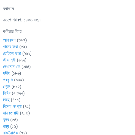
বর্ষাকাল
২৩শে শ্রাবণ, ১৪৩৩ বঙ্গাব্দ
কবিতার বিষয়
আপনজন
(৩৯৭)
গানের কথা
(৫৯)
ছোটদের ছড়া
(২৯২)
জীবনমুখী
(৬৭২)
দেশাত্মবোধক
(২৪৪)
ধর্মীয়
(১৮৬)
প্রকৃতি
(৬৪০)
প্রেম
(৮১৫)
বিবিধ
(২,৩২২)
বিরহ
(৪১০)
বিশেষ সংখ্যা
(৭১)
মানবতাবাদী
(২৮৫)
যুদ্ধ
(৫৪)
রম্য
(৫১)
রাজনৈতিক
(৭১)