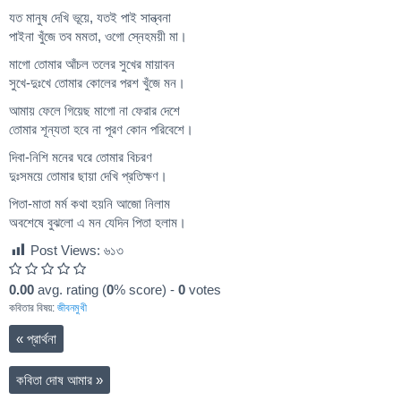
যত মানুষ দেখি ভূয়ে, যতই পাই সান্ত্বনা
পাইনা খুঁজে তব মমতা, ওগো স্নেহময়ী মা।
মাগো তোমার আঁচল তলের সুখের মায়াবন
সুখে-দুঃখে তোমার কোলের পরশ খুঁজে মন।
আমায় ফেলে গিয়েছ মাগো না ফেরার দেশে
তোমার শূন্যতা হবে না পূরণ কোন পরিবেশে।
দিবা-নিশি মনের ঘরে তোমার বিচরণ
দুঃসময়ে তোমার ছায়া দেখি প্রতিক্ষণ।
পিতা-মাতা মর্ম কথা হয়নি আজো নিলাম
অবশেষে বুঝলো এ মন যেদিন পিতা হলাম।
Post Views:
৬১৩
0.00
avg. rating (
0
% score) -
0
votes
কবিতার বিষয়:
জীবনমুখী
«
প্রার্থনা
কবিতা দোষ আমার
»