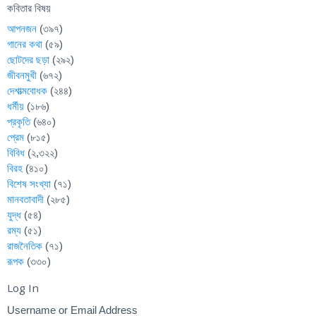
কবিতার বিষয়
আপনজন
(৩৯৭)
গানের কথা
(৫৯)
ছোটদের ছড়া
(২৯২)
জীবনমুখী
(৬৭২)
দেশাত্মবোধক
(২৪৪)
ধর্মীয়
(১৮৬)
প্রকৃতি
(৬৪০)
প্রেম
(৮১৫)
বিবিধ
(২,৩২২)
বিরহ
(৪১০)
বিশেষ সংখ্যা
(৭১)
মানবতাবাদী
(২৮৫)
যুদ্ধ
(৫৪)
রম্য
(৫১)
রাজনৈতিক
(৭১)
রূপক
(৩৩০)
Log In
Username or Email Address