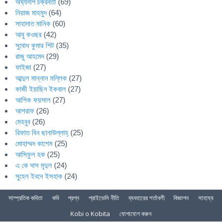
অর্ঘ্যদীপ চক্রবর্তী
(69)
নিয়াজ মাহমুদ
(64)
সাহাদাত মানিক
(60)
আবু কওছর
(42)
সুবোধ কুমার শিট
(35)
রাজু আহমেদ
(29)
ফাইজা
(27)
আব্দুল মান্নান মল্লিক
(27)
কাজী ইয়াছিন ইকবাল
(27)
আশিক ফয়সাল
(27)
আশরাফ
(26)
মেহবুব
(26)
রিফাত বিন ছানাউল্লাহ্
(25)
মোহাম্মদ কাশেম
(25)
আসিফুল হক
(25)
এ কে দাস মৃদুল
(24)
সুহেল ইবনে ইসহাক
(24)
সাম্প্রতিক কবিতা
কবি
প্রশ্ন
প্রাইভেসি নীতি
ব্যবহারের শর্তাবলী
বিজ্ঞাপন
সাহায্য
Kobi o Kobita
যোগাযোগ করুন