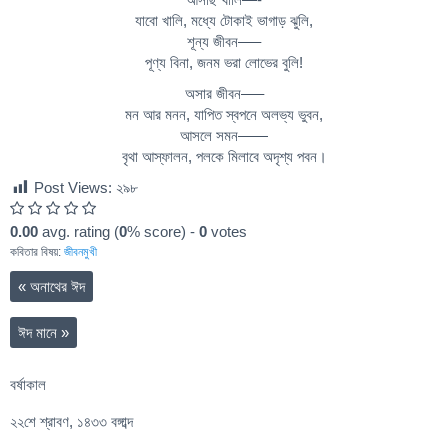
যাবো খালি, মধ্যে টোকাই ভাগাড় ঝুলি,
শূন্য জীবন—–
পূণ্য বিনা, জনম ভরা লোভের বুলি!
অসার জীবন—–
মন আর মনন, যাপিত স্বপনে অলভ্য ভুবন,
আসলে সমন——
বৃথা আস্ফালন, পলকে মিলাবে অদৃশ্য পবন।
Post Views:
২৯৮
0.00
avg. rating (
0
% score) -
0
votes
কবিতার বিষয়:
জীবনমুখী
«
অনাথের ঈদ
ঈদ মানে
»
বর্ষাকাল
২২শে শ্রাবণ, ১৪৩৩ বঙ্গাব্দ