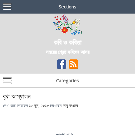
Sections
কবি ও কবিতা
সময়ের শ্রেষ্ঠ কবিদের আসর
Categories
বৃথা আস্ফালন
লেখা জমা দিয়েছেন
১৫ জুন, ২০১৮
লিখেছেন
আবু কওছর
আসছি খালি—-