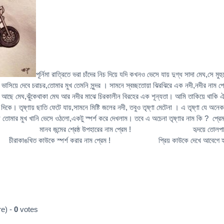
পূর্নিমা রাত্রিতে ভরা চাঁদের নিচ দিয়ে যদি কখনও ভেসে যায় দুগ্ধ সাদা মেঘ,সে মুহুর্
ে ভাসিয়ে দেবে চরাচর,তোমার মুখ তেমনি সুন্দর । সামনে স্বচ্ছতোয়া ঝিরঝিরে এক নদী,নদীর নাম প্
ঝুঁকে আছে মেঘ,ঝুঁকেথাকা মেঘ আর নদীর মাঝে চিরকালীন বিরহের এক শূন্যতা। আমি তাকিয়ে থাকি 
দিকে। তৃষ্ণায় ছাতি ফেটে যায়,সামনে মিষ্টি জলের নদী, তবুও তৃষ্ণা মেটেনা । এ তৃষ্ণা যে অনেক
লে তোমার মুখ খানি ভেসে ওঠলো,একটু স্পর্শ করে দেখলাম। তবে এ অচেনা তৃষ্ণার নাম কি ? প্র
্রেষ্ঠ উপহারের নাম প্রেম ! হৃদয়ে তোলপা
ম ! চীরাকাঙখিত কাউকে স্পর্শ করার নাম প্রেম ! প্রিয় কাউকে দেখে আবেগে হৃ
e) -
0
votes