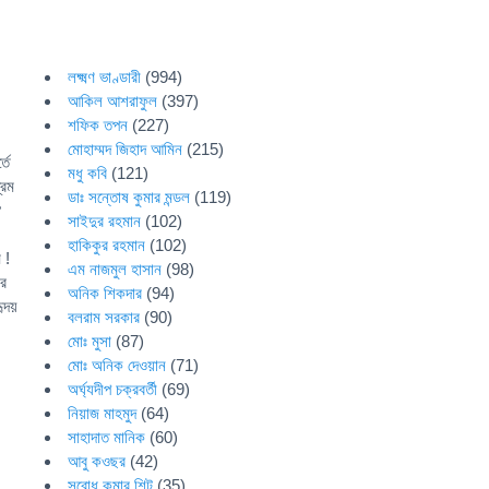
লক্ষ্মণ ভাণ্ডারী
(994)
আকিল আশরাফুল
(397)
শফিক তপন
(227)
মোহাম্মদ জিহাদ আমিন
(215)
তে
মধু কবি
(121)
রেম
ডাঃ সন্তোষ কুমার মন্ডল
(119)
ঐ
সাইদুর রহমান
(102)
হাকিকুর রহমান
(102)
েম !
এম নাজমুল হাসান
(98)
র
অনিক শিকদার
(94)
দয়
বলরাম সরকার
(90)
মোঃ মুসা
(87)
মোঃ অনিক দেওয়ান
(71)
অর্ঘ্যদীপ চক্রবর্তী
(69)
নিয়াজ মাহমুদ
(64)
সাহাদাত মানিক
(60)
আবু কওছর
(42)
সুবোধ কুমার শিট
(35)