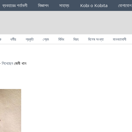
ব্যবহারের শর্তাবলী
বিজ্ঞাপন
সাহায্য
Kobi o Kobita
যোগাযোগ
ক
ধর্মীয়
প্রকৃতি
প্রেম
বিবিধ
বিরহ
বিশেষ সংখ্যা
মানবতাবাদী
৮
লিখেছেন
জেমী খান