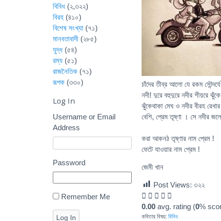
বিবিধ
(২,৩২২)
বিরহ
(৪১০)
বিশেষ সংখ্যা
(৭১)
মানবতাবাদী
(২৮৫)
যুদ্ধ
(৫৪)
রম্য
(৫১)
রাজনৈতিক
(৭১)
রূপক
(৩৩০)
চাঁদের তীব্র আলো যে রকম সৌন্দর্য
নদী! দুরে বহুদুরে নদীর শীয়রে 
Log In
ঝুঁকেথাকা মেঘ ও নদীর বীরহ রেখার 
Username or Email
বেশি, প্রেম তৃষ্ণা । সে নদীর জ
Address
মানব জন্মের শ
করা আকনঠ তৃষ্ণার নাম প্রে
ফেটে যাওয়ার নাম প্রেম !
Password
জেমী খান
Post Views:
৩২২
Remember Me
0.00
avg. rating (
0
% scor
কবিতার বিষয়:
বিবিধ
Log In