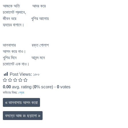
আজকে অতি আদর করে
চকোলেট প্রদানে,
জীবন ভরে খুশির আলোয়
হৃদয়ের বাগানে।
ভালবাসার রক্ত গোলাপ
আপন করে নাও।
খুশির দিনে আনন্দ মনে
চকোলেট এক দাও।
Post Views:
১৮০
0.00
avg. rating (
0
% score) -
0
votes
কবিতার বিষয়:
প্রেম
«
ভালবাসায় আপন করো
বসন্তে আজ রং ছড়ালো
»