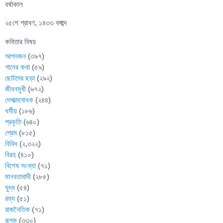
বর্ষাকাল
২৫শে শ্রাবণ, ১৪৩৩ বঙ্গাব্দ
কবিতার বিষয়
আপনজন
(৩৯৭)
গানের কথা
(৫৯)
ছোটদের ছড়া
(২৯২)
জীবনমুখী
(৬৭২)
দেশাত্মবোধক
(২৪৪)
ধর্মীয়
(১৮৬)
প্রকৃতি
(৬৪০)
প্রেম
(৮১৫)
বিবিধ
(২,৩২২)
বিরহ
(৪১০)
বিশেষ সংখ্যা
(৭১)
মানবতাবাদী
(২৮৫)
যুদ্ধ
(৫৪)
রম্য
(৫১)
রাজনৈতিক
(৭১)
রূপক
(৩৩০)