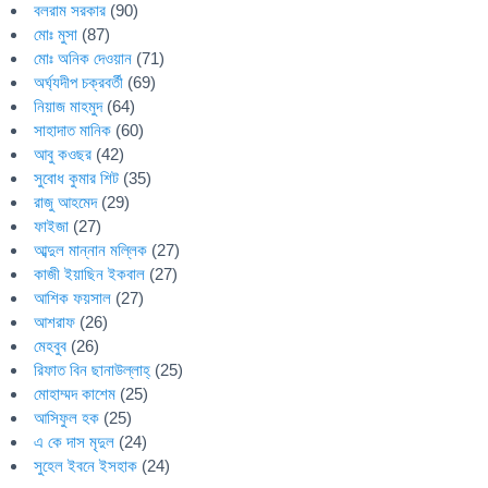
বলরাম সরকার
(90)
মোঃ মুসা
(87)
মোঃ অনিক দেওয়ান
(71)
অর্ঘ্যদীপ চক্রবর্তী
(69)
নিয়াজ মাহমুদ
(64)
সাহাদাত মানিক
(60)
আবু কওছর
(42)
সুবোধ কুমার শিট
(35)
রাজু আহমেদ
(29)
ফাইজা
(27)
আব্দুল মান্নান মল্লিক
(27)
কাজী ইয়াছিন ইকবাল
(27)
আশিক ফয়সাল
(27)
আশরাফ
(26)
মেহবুব
(26)
রিফাত বিন ছানাউল্লাহ্
(25)
মোহাম্মদ কাশেম
(25)
আসিফুল হক
(25)
এ কে দাস মৃদুল
(24)
সুহেল ইবনে ইসহাক
(24)