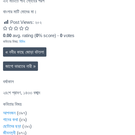
এই মাটিতে পাই স্নেহের পরশ
বাংলার মাটি মোদের মা।
Post Views:
২০২
0.00
avg. rating (
0
% score) -
0
votes
কবিতার বিষয়:
বিবিধ
«
নদীর কাছে জোড়া বটতলা
জাগো ভারতের নারী
»
বর্ষাকাল
২৪শে শ্রাবণ, ১৪৩৩ বঙ্গাব্দ
কবিতার বিষয়
আপনজন
(৩৯৭)
গানের কথা
(৫৯)
ছোটদের ছড়া
(২৯২)
জীবনমুখী
(৬৭২)