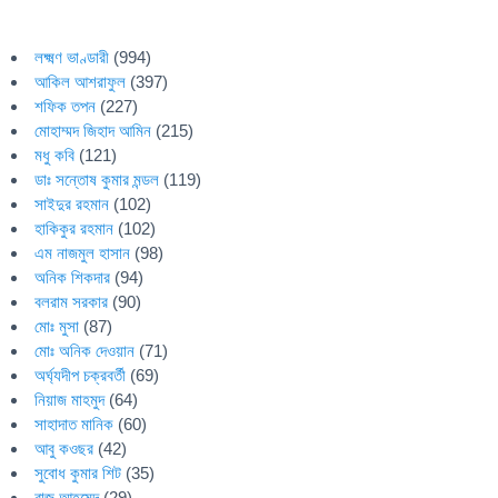
লক্ষ্মণ ভাণ্ডারী
(994)
আকিল আশরাফুল
(397)
শফিক তপন
(227)
মোহাম্মদ জিহাদ আমিন
(215)
মধু কবি
(121)
ডাঃ সন্তোষ কুমার মন্ডল
(119)
সাইদুর রহমান
(102)
হাকিকুর রহমান
(102)
এম নাজমুল হাসান
(98)
অনিক শিকদার
(94)
বলরাম সরকার
(90)
মোঃ মুসা
(87)
মোঃ অনিক দেওয়ান
(71)
অর্ঘ্যদীপ চক্রবর্তী
(69)
নিয়াজ মাহমুদ
(64)
সাহাদাত মানিক
(60)
আবু কওছর
(42)
সুবোধ কুমার শিট
(35)
রাজু আহমেদ
(29)