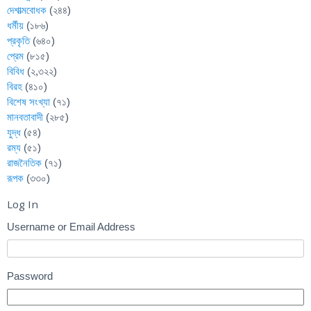
দেশাত্মবোধক
(২৪৪)
ধর্মীয়
(১৮৬)
প্রকৃতি
(৬৪০)
প্রেম
(৮১৫)
বিবিধ
(২,৩২২)
বিরহ
(৪১০)
বিশেষ সংখ্যা
(৭১)
মানবতাবাদী
(২৮৫)
যুদ্ধ
(৫৪)
রম্য
(৫১)
রাজনৈতিক
(৭১)
রূপক
(৩৩০)
Log In
Username or Email Address
Password